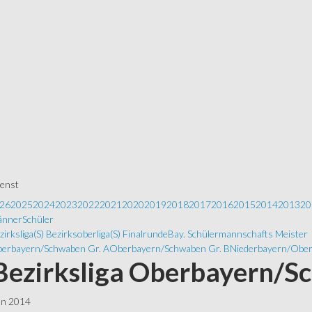
ienst
26
2025
2024
2023
2022
2021
2020
2019
2018
2017
2016
2015
2014
2013
20
nner
Schüler
zirksliga
(S) Bezirksoberliga
(S) Finalrunde
Bay. Schülermannschafts Meister
erbayern/Schwaben Gr. A
Oberbayern/Schwaben Gr. B
Niederbayern/Ober
 Bezirksliga Oberbayern/S
ln 2014