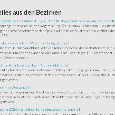
e
lles
aus den Bezirken
ing holt die Gesamtwertung bei der Oberbayerischen Bezirksmeisterschaft
ränge herrschte bei der Siegerehrung. © Christian Hennerfein Die Oberbay
enen Wochenende fand das Spektakel für beide Stilarten für alle Alterskl
 355...
okal wiederbelebt: Westendorf siegt souverän
 Bild zum Turnierabschluss: Alle vier teilnehmenden Mannschaften stellten 
zten Mal um den Schwabenpokal. Damals hieß der Sieger TSV Westendorf. 
en Wochenende in...
cht in Nürnberg und Team-Cup in Feldkirchen
 Athleten trotzten der hochsommerlichen Hitze und gingen beim Grizzly-C
hmern aus über 20 Vereinen in den Altersklassen U8 bis U14 war das Turnie
riger waren,...
ining in Westendorf
 war am vergangenen Wochenende wieder Schauplatz für mehrere Ereigniss
 nahmen parallel fünf TSV-Nachwuchsathleten an der Ausbildung zum Kampfr
gabe des...
ische 2026 – Eine Bezirksmeisterschaft mal anders!
ehmer, 885 Kämpfe und europäische Aufmerksamkeit für die Offenen Oberfr