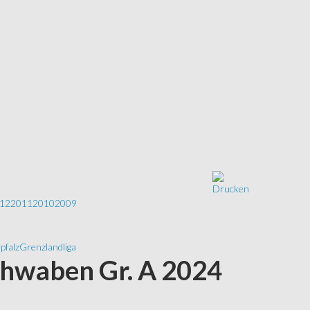
12
2011
2010
2009
pfalz
Grenzlandliga
chwaben Gr. A 2024