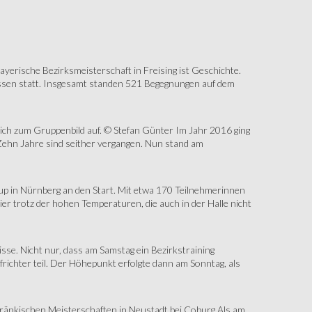
erische Bezirksmeisterschaft in Freising ist Geschichte.
assen statt. Insgesamt standen 521 Begegnungen auf dem
sich zum Gruppenbild auf. © Stefan Günter Im Jahr 2016 ging
Zehn Jahre sind seither vergangen. Nun stand am
up in Nürnberg an den Start. Mit etwa 170 Teilnehmerinnen
r trotz der hohen Temperaturen, die auch in der Halle nicht
e. Nicht nur, dass am Samstag ein Bezirkstraining
ichter teil. Der Höhepunkt erfolgte dann am Sonntag, als
änkischen Meisterschaften in Neustadt bei Coburg Als am