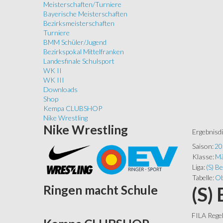
Meisterschaften/Turniere
Bayerische Meisterschaften
Bezirksmeisterschaften
Turniere
BMM Schüler/Jugend
Bezirkspokal Mittelfranken
Landesfinale Schulsport
WK II
WK III
Downloads
Shop
Kempa CLUBSHOP
Nike Wrestling
Nike
Wrestling
Ergebnisd
Saison:
20
Klasse:
Mä
Liga:
(S) Be
Tabelle:
Ob
Ringen
macht Schule
(S)
FILA Rege