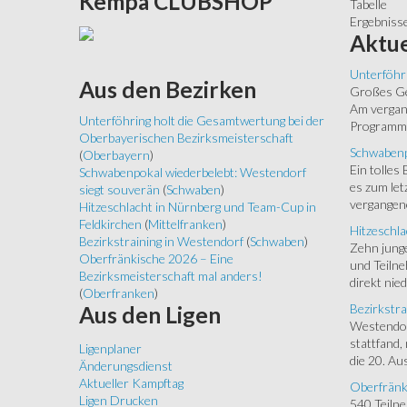
Kempa
CLUBSHOP
Tabelle
Ergebniss
Aktue
Unterföhr
Aus
den Bezirken
Großes Ged
Am vergang
Unterföhring holt die Gesamtwertung bei der
Programm.
Oberbayerischen Bezirksmeisterschaft
Schwabenp
(
Oberbayern
)
Ein tolles
Schwabenpokal wiederbelebt: Westendorf
es zum let
siegt souverän
(
Schwaben
)
vergangen
Hitzeschlacht in Nürnberg und Team-Cup in
Feldkirchen
(
Mittelfranken
)
Hitzeschla
Bezirkstraining in Westendorf
(
Schwaben
)
Zehn junge
Oberfränkische 2026 – Eine
und Teilne
Bezirksmeisterschaft mal anders!
direkt nied
(
Oberfranken
)
Bezirkstra
Aus
den Ligen
Westendorf
stattfand,
Ligenplaner
die 20. Aus
Änderungsdienst
Aktueller Kampftag
Oberfränk
Ligen Drucken
540 Teiln