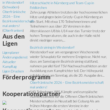
in Westendorf
Hitzeschlacht in Nürnberg und Team-Cup in
(
Schwaben
)
Feldkirchen
Oberfränkische
Zehn junge Athleten trotzten der hochsommerlichen
2026 – Eine
Hitze und gingen beim Grizzly-Cup in Nürnberg an
Bezirksmeisterschaft
den Start. Mit etwa 170 Teilnehmerinnen und
mal anders!
Teilnehmern aus über 20 Vereinen in den
(
Oberfranken
)
Altersklassen U8 bis U14 war das Turnier trotz der
Aus
den
hohen Temperaturen, die auch in der Halle nicht
direkt niedriger waren,...
Ligen
Bezirkstraining in Westendorf
Westendorf war am vergangenen Wochenende
Ligenplaner
wieder Schauplatz für mehrere Ereignisse. Nicht nur,
Änderungsdienst
dass am Samstag ein Bezirkstraining stattfand,
Aktueller
nahmen parallel fünf TSV-Nachwuchsathleten an der
Kampftag
Ausbildung zum Kampfrichter teil. Der Höhepunkt
Ligen Drucken
erfolgte dann am Sonntag, als die 20. Ausgabe des...
Förderprogramm
Oberfränkische 2026 – Eine Bezirksmeisterschaft
mal anders!
540 Teilnehmer, 885 Kämpfe und europäische
Kooperationspartner
Aufmerksamkeit für die Offenen Oberfränkischen
Meisterschaften in Neustadt bei Coburg Als am
frühen Morgen die ersten Vereine in der