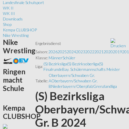
Landesfinale Schulsport
WK II
WK III
Downloads
Shop
Kempa CLUBSHOP
Nike Wrestling
Nike
Ergebnisdienst
Wrestling
Saison:
2026
2025
2024
2023
2022
2021
2020
2019
201
Klasse:
Männer
Schüler
(S) Bezirksliga
(S) Bezirksoberliga
(S)
Liga:
Finalrunde
Bay. Schülermannschafts Meister
Ringen
Oberbayern/Schwaben Gr.
macht
Tabelle:
A
Oberbayern/Schwaben Gr.
B
Niederbayern/Oberpfalz
Grenzlandliga
Schule
(S) Bezirksliga
Oberbayern/Schw
Kempa
CLUBSHOP
Gr. B 2024