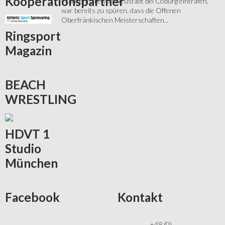
Kooperationspartner
Frankenhalle von Neustadt bei Coburg eintrafen,
war bereits zu spüren, dass die Offenen
Oberfränkischen Meisterschaften...
Ringsport
Magazin
BEACH
WRESTLING
HDVT
1
Studio
München
Facebook
Kontakt
+49 (0)