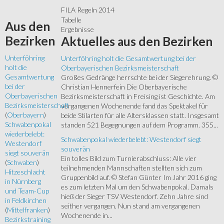
FILA Regeln 2014
Tabelle
Aus
den
Ergebnisse
Bezirken
Aktuelles
aus den Bezirken
Unterföhring
Unterföhring holt die Gesamtwertung bei der
holt die
Oberbayerischen Bezirksmeisterschaft
Gesamtwertung
Großes Gedränge herrschte bei der Siegerehrung. ©
bei der
Christian Hennerfein Die Oberbayerische
Oberbayerischen
Bezirksmeisterschaft in Freising ist Geschichte. Am
Bezirksmeisterschaft
vergangenen Wochenende fand das Spektakel für
(
Oberbayern
)
beide Stilarten für alle Altersklassen statt. Insgesamt
Schwabenpokal
standen 521 Begegnungen auf dem Programm. 355...
wiederbelebt:
Schwabenpokal wiederbelebt: Westendorf siegt
Westendorf
souverän
siegt souverän
Ein tolles Bild zum Turnierabschluss: Alle vier
(
Schwaben
)
teilnehmenden Mannschaften stellten sich zum
Hitzeschlacht
Gruppenbild auf. © Stefan Günter Im Jahr 2016 ging
in Nürnberg
es zum letzten Mal um den Schwabenpokal. Damals
und Team-Cup
hieß der Sieger TSV Westendorf. Zehn Jahre sind
in Feldkirchen
seither vergangen. Nun stand am vergangenen
(
Mittelfranken
)
Wochenende in...
Bezirkstraining