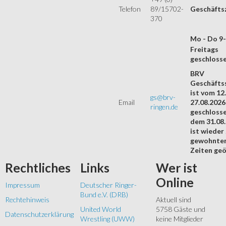
Telefon
89/15702-
Geschäfts
370
Mo - Do 9
Freitags
geschloss
BRV
Geschäftss
ist vom 12.
gs@brv-
Email
27.08.2026
ringen.de
geschloss
dem 31.08
ist wieder
gewohnte
Zeiten geö
Rechtliches
Links
Wer
ist
Online
Impressum
Deutscher Ringer-
Bund e.V. (DRB)
Rechtehinweis
Aktuell sind
United World
5758 Gäste und
Datenschutzerklärung
Wrestling (UWW)
keine Mitglieder