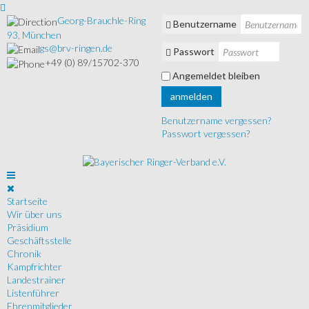
Georg-Brauchle-Ring
Benutzername
93, München
gs@brv-ringen.de
Passwort
+49 (0) 89/15702-370
Angemeldet bleiben
anmelden
Benutzername vergessen?
Passwort vergessen?
Startseite
Wir über uns
Präsidium
Geschäftsstelle
Chronik
Kampfrichter
Landestrainer
Listenführer
Ehrenmitglieder