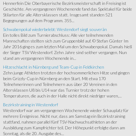
Hennerfein Die Oberbayerische Bezirksmeisterschaft in Freising ist
Geschichte. Am vergangenen Wochenende fand das Spektakel für beide
Stilarten für alle Altersklassen statt. Insgesamt standen 521
Begegnungen auf dem Programm. 355...
Schwabenpokal wiederbelebt: Westendorf siegt souverän
Ein tolles Bild zum Turnierabschluss: Alle vier teilnehmenden
Mannschaften stellten sich zum Gruppenbild auf. © Stefan Günter Im
Jahr 2016 ging es zum letzten Mal um den Schwabenpokal. Damals hieß
der Sieger TSV Westendorf. Zehn Jahre sind seither vergangen. Nun
stand am vergangenen Wochenende in...
Hitzeschlacht in Nürnberg und Team-Cup in Feldkirchen
Zehn junge Athleten trotzten der hochsommerlichen Hitze und gingen
beim Grizzly-Cup in Nürnberg an den Start. Mit etwa 170
Teilnehmerinnen und Teilnehmern aus über 20 Vereinen in den
Altersklassen U8 bis U14 war das Turnier trotz der hohen
Temperaturen, die auch in der Halle nicht direkt niedriger waren,...
Bezirkstraining in Westendorf
Westendorf war am vergangenen Wochenende wieder Schauplatz für
mehrere Ereignisse. Nicht nur, dass am Samstag ein Bezirkstraining
stattfand, nahmen parallel fünf TSV-Nachwuchsathleten an der
Ausbildung zum Kampfrichter teil. Der Höhepunkt erfolgte dann am
Sonntag, als die 20. Ausgabe des...