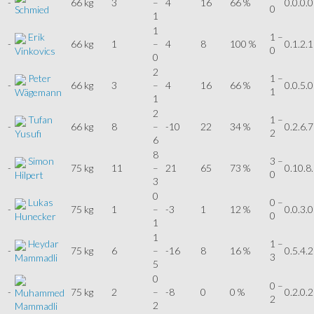
-
66 kg
3
–
4
16
66 %
0.0.0.0
0
Schmied
1
1
Erik
1 –
-
66 kg
1
–
4
8
100 %
0.1.2.1
0
Vinkovics
0
2
Peter
1 –
-
66 kg
3
–
4
16
66 %
0.0.5.0
1
Wägemann
1
2
Tufan
1 –
-
66 kg
8
–
-10
22
34 %
0.2.6.7
2
Yusufi
6
8
Simon
3 –
-
75 kg
11
–
21
65
73 %
0.10.8
0
Hilpert
3
0
Lukas
0 –
-
75 kg
1
–
-3
1
12 %
0.0.3.0
0
Hunecker
1
1
Heydar
1 –
-
75 kg
6
–
-16
8
16 %
0.5.4.2
3
Mammadli
5
0
0 –
-
75 kg
2
–
-8
0
0 %
0.2.0.2
Muhammed
2
2
Mammadli