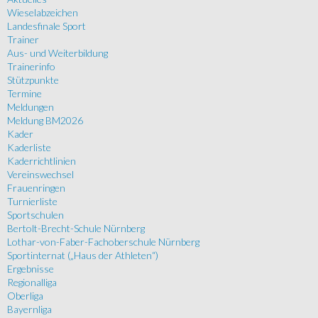
Wieselabzeichen
Landesfinale Sport
Trainer
Aus- und Weiterbildung
Trainerinfo
Stützpunkte
Termine
Meldungen
Meldung BM2026
Kader
Kaderliste
Kaderrichtlinien
Vereinswechsel
Frauenringen
Turnierliste
Sportschulen
Bertolt-Brecht-Schule Nürnberg
Lothar-von-Faber-Fachoberschule Nürnberg
Sportinternat („Haus der Athleten“)
Ergebnisse
Regionalliga
Oberliga
Bayernliga