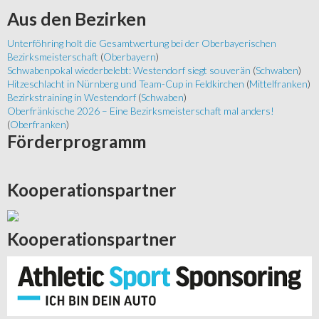
Aus
den Bezirken
Unterföhring holt die Gesamtwertung bei der Oberbayerischen
Bezirksmeisterschaft
(
Oberbayern
)
Schwabenpokal wiederbelebt: Westendorf siegt souverän
(
Schwaben
)
Hitzeschlacht in Nürnberg und Team-Cup in Feldkirchen
(
Mittelfranken
)
Bezirkstraining in Westendorf
(
Schwaben
)
Oberfränkische 2026 – Eine Bezirksmeisterschaft mal anders!
(
Oberfranken
)
Förderprogramm
Kooperationspartner
Kooperationspartner