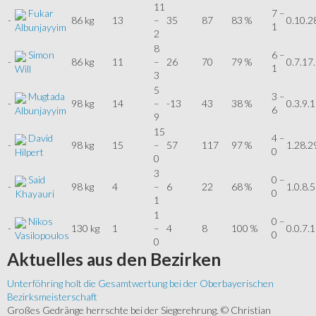
11
Fukar
7 –
-
86 kg
13
–
35
87
83 %
0.10.2
1
Albunjayyim
2
8
Simon
6 –
-
86 kg
11
–
26
70
79 %
0.7.17
1
Will
3
5
Mugtada
3 –
-
98 kg
14
–
-13
43
38 %
0.3.9.
6
Albunjayyim
9
15
David
4 –
-
98 kg
15
–
57
117
97 %
1.28.2
0
Hilpert
0
3
Said
0 –
-
98 kg
4
–
6
22
68 %
1.0.8.5
0
Khayauri
1
1
Nikos
0 –
-
130 kg
1
–
4
8
100 %
0.0.7.1
0
Vasilopoulos
0
Aktuelles
aus den Bezirken
Unterföhring holt die Gesamtwertung bei der Oberbayerischen
Bezirksmeisterschaft
Großes Gedränge herrschte bei der Siegerehrung. © Christian