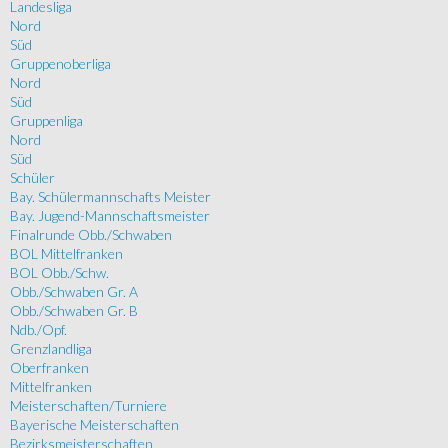
Landesliga
Nord
Süd
Gruppenoberliga
Nord
Süd
Gruppenliga
Nord
Süd
Schüler
Bay. Schülermannschafts Meister
Bay. Jugend-Mannschaftsmeister
Finalrunde Obb./Schwaben
BOL Mittelfranken
BOL Obb./Schw.
Obb./Schwaben Gr. A
Obb./Schwaben Gr. B
Ndb./Opf.
Grenzlandliga
Oberfranken
Mittelfranken
Meisterschaften/Turniere
Bayerische Meisterschaften
Bezirksmeisterschaften