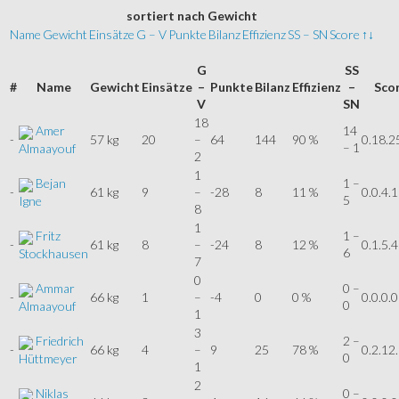
sortiert
nach Gewicht
Name
Gewicht
Einsätze
G – V
Punkte
Bilanz
Effizienz
SS – SN
Score
↑↓
G
SS
#
Name
Gewicht
Einsätze
–
Punkte
Bilanz
Effizienz
–
Sco
V
SN
18
Amer
14
-
57 kg
20
–
64
144
90 %
0.18.2
– 1
Almaayouf
2
1
Bejan
1 –
-
61 kg
9
–
-28
8
11 %
0.0.4.1
5
Igne
8
1
Fritz
1 –
-
61 kg
8
–
-24
8
12 %
0.1.5.4
6
Stockhausen
7
0
Ammar
0 –
-
66 kg
1
–
-4
0
0 %
0.0.0.0
0
Almaayouf
1
3
Friedrich
2 –
-
66 kg
4
–
9
25
78 %
0.2.12
0
Hüttmeyer
1
2
Niklas
0 –