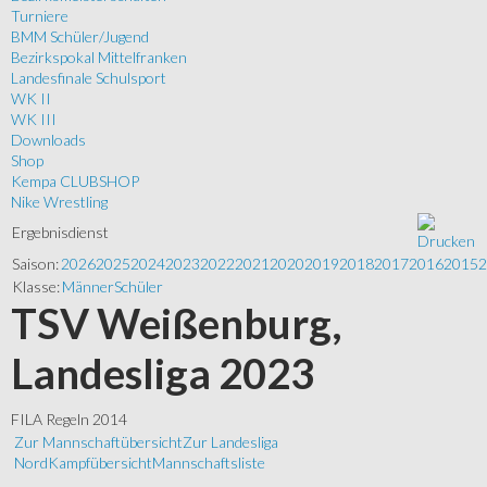
Turniere
BMM Schüler/Jugend
Bezirkspokal Mittelfranken
Landesfinale Schulsport
WK II
WK III
Downloads
Shop
Kempa CLUBSHOP
Nike Wrestling
Ergebnisdienst
Saison:
2026
2025
2024
2023
2022
2021
2020
2019
2018
2017
2016
2015
2
Klasse:
Männer
Schüler
TSV Weißenburg,
Landesliga 2023
FILA Regeln 2014
Zur Mannschaftübersicht
Zur Landesliga
Nord
Kampfübersicht
Mannschaftsliste