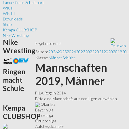
Landesfinale Schulsport
WK II
WK III
Downloads
Shop
Kempa CLUBSHOP
Nike Wrestling
Nike
Ergebnisdienst
Wrestling
Saison:
2026
2025
2024
2023
2022
2021
2020
2019
201
Klasse:
Männer
Schüler
Mannschaften
Ringen
2019, Männer
macht
Schule
FILA Regeln 2014
Bitte eine Mannschaft aus den Ligen auswählen.
Oberliga
Kempa
Bayernliga
CLUBSHOP
Landesliga
Gruppenliga
Aufstiegskämpfe