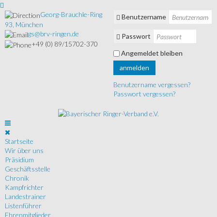
Georg-Brauchle-Ring
Benutzername
93, München
gs@brv-ringen.de
Passwort
+49 (0) 89/15702-370
Angemeldet bleiben
anmelden
Benutzername vergessen?
Passwort vergessen?
Startseite
Wir über uns
Präsidium
Geschäftsstelle
Chronik
Kampfrichter
Landestrainer
Listenführer
Ehrenmitglieder