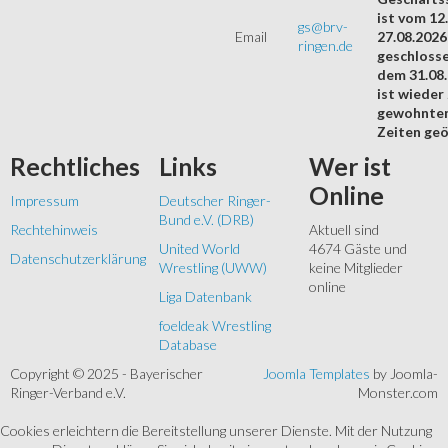
ist vom 12.
gs@brv-
Email
27.08.2026
ringen.de
geschloss
dem 31.08
ist wieder
gewohnte
Zeiten geö
Rechtliches
Links
Wer
ist
Online
Impressum
Deutscher Ringer-
Bund e.V. (DRB)
Rechtehinweis
Aktuell sind
United World
4674 Gäste und
Datenschutzerklärung
Wrestling (UWW)
keine Mitglieder
online
Liga Datenbank
foeldeak Wrestling
Database
Copyright © 2025 - Bayerischer
Joomla Templates
by Joomla-
Ringer-Verband e.V.
Monster.com
Cookies erleichtern die Bereitstellung unserer Dienste. Mit der Nutzung