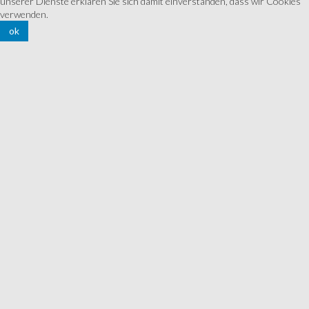
unserer Dienste erklären Sie sich damit einverstanden, dass wir Cookies
verwenden.
ok