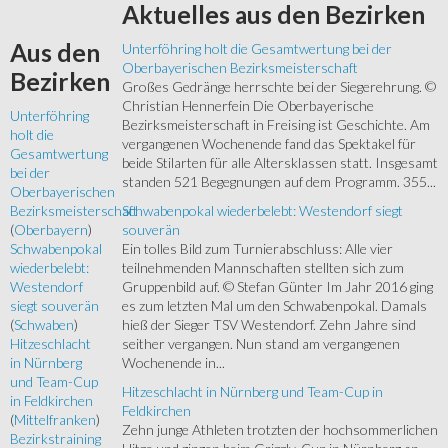
Aktuelles
aus den Bezirken
Aus
den
Unterföhring holt die Gesamtwertung bei der
Oberbayerischen Bezirksmeisterschaft
Bezirken
Großes Gedränge herrschte bei der Siegerehrung. ©
Christian Hennerfein Die Oberbayerische
Unterföhring
Bezirksmeisterschaft in Freising ist Geschichte. Am
holt die
vergangenen Wochenende fand das Spektakel für
Gesamtwertung
beide Stilarten für alle Altersklassen statt. Insgesamt
bei der
standen 521 Begegnungen auf dem Programm. 355...
Oberbayerischen
Schwabenpokal wiederbelebt: Westendorf siegt
Bezirksmeisterschaft
souverän
(
Oberbayern
)
Ein tolles Bild zum Turnierabschluss: Alle vier
Schwabenpokal
teilnehmenden Mannschaften stellten sich zum
wiederbelebt:
Gruppenbild auf. © Stefan Günter Im Jahr 2016 ging
Westendorf
es zum letzten Mal um den Schwabenpokal. Damals
siegt souverän
hieß der Sieger TSV Westendorf. Zehn Jahre sind
(
Schwaben
)
seither vergangen. Nun stand am vergangenen
Hitzeschlacht
Wochenende in...
in Nürnberg
und Team-Cup
Hitzeschlacht in Nürnberg und Team-Cup in
in Feldkirchen
Feldkirchen
(
Mittelfranken
)
Zehn junge Athleten trotzten der hochsommerlichen
Bezirkstraining