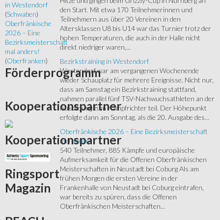
Hitze und gingen beim Grizzly-Cup in Nürnberg an
in Westendorf
den Start. Mit etwa 170 Teilnehmerinnen und
(
Schwaben
)
Teilnehmern aus über 20 Vereinen in den
Oberfränkische
Altersklassen U8 bis U14 war das Turnier trotz der
2026 – Eine
hohen Temperaturen, die auch in der Halle nicht
Bezirksmeisterschaft
direkt niedriger waren,...
mal anders!
(
Oberfranken
)
Bezirkstraining in Westendorf
Förderprogramm
Westendorf war am vergangenen Wochenende
wieder Schauplatz für mehrere Ereignisse. Nicht nur,
dass am Samstag ein Bezirkstraining stattfand,
nahmen parallel fünf TSV-Nachwuchsathleten an der
Kooperationspartner
Ausbildung zum Kampfrichter teil. Der Höhepunkt
erfolgte dann am Sonntag, als die 20. Ausgabe des...
Oberfränkische 2026 – Eine Bezirksmeisterschaft
Kooperationspartner
mal anders!
540 Teilnehmer, 885 Kämpfe und europäische
Aufmerksamkeit für die Offenen Oberfränkischen
Meisterschaften in Neustadt bei Coburg Als am
Ringsport
frühen Morgen die ersten Vereine in der
Magazin
Frankenhalle von Neustadt bei Coburg eintrafen,
war bereits zu spüren, dass die Offenen
Oberfränkischen Meisterschaften...