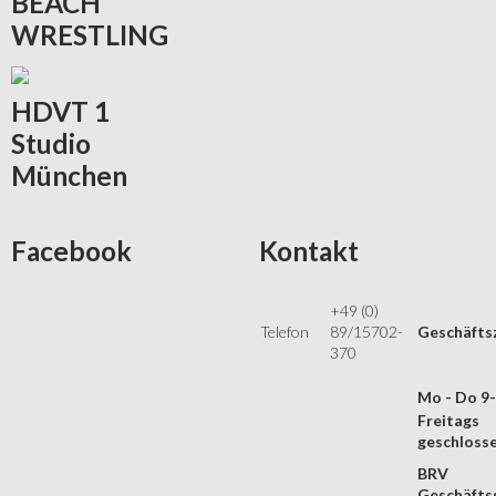
BEACH
WRESTLING
HDVT
1
Studio
München
Facebook
Kontakt
+49 (0)
Telefon
89/15702-
Geschäfts
370
Mo - Do 9
Freitags
geschloss
BRV
Geschäftss