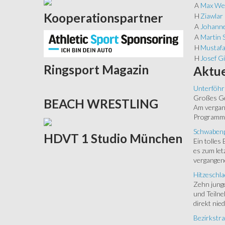
A
Max We
Kooperationspartner
H
Ziawlar 
A
Johanne
A
Martin S
H
Mustaf
H
Josef Gi
Ringsport
Magazin
Aktue
Unterföhr
Großes Ged
BEACH
WRESTLING
Am vergang
Programm.
Schwabenp
HDVT
1 Studio München
Ein tolles
es zum let
vergangen
Hitzeschla
Zehn junge
und Teilne
direkt nied
Bezirkstra