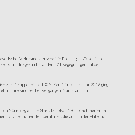
erische Bezirksmeisterschaft in Freising ist Geschichte.
assen statt. Insgesamt standen 521 Begegnungen auf dem
sich zum Gruppenbild auf. © Stefan Günter Im Jahr 2016 ging
Zehn Jahre sind seither vergangen. Nun stand am
up in Nürnberg an den Start. Mit etwa 170 Teilnehmerinnen
r trotz der hohen Temperaturen, die auch in der Halle nicht