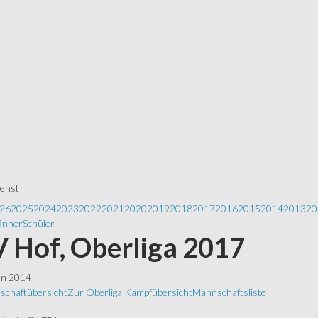
ienst
26
2025
2024
2023
2022
2021
2020
2019
2018
2017
2016
2015
2014
2013
20
nner
Schüler
 Hof, Oberliga 2017
ln 2014
schaftübersicht
Zur Oberliga
Kampfübersicht
Mannschaftsliste