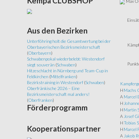
Kempa
CLUBSHOP
Max Os
Einsät
Aus
den Bezirken
Unterföhring holt die Gesamtwertung bei der
Kämpf
Oberbayerischen Bezirksmeisterschaft
(
Oberbayern
)
Schwabenpokal wiederbelebt: Westendorf
Punkt
siegt souverän
(
Schwaben
)
Hitzeschlacht in Nürnberg und Team-Cup in
Feldkirchen
(
Mittelfranken
)
Bezirkstraining in Westendorf
(
Schwaben
)
Kampferge
Oberfränkische 2026 – Eine
H
Machs 
Bezirksmeisterschaft mal anders!
A
Marcel
(
Oberfranken
)
H
Johanne
Förderprogramm
H
Martin S
A
Josef Gi
H
Tobias 
Kooperationspartner
H
Marcel 
A
Jakob 