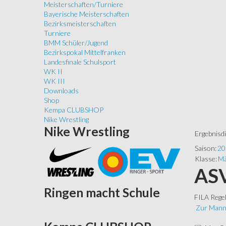
Meisterschaften/Turniere
Bayerische Meisterschaften
Bezirksmeisterschaften
Turniere
BMM Schüler/Jugend
Bezirkspokal Mittelfranken
Landesfinale Schulsport
WK II
WK III
Downloads
Shop
Kempa CLUBSHOP
Nike Wrestling
Nike
Wrestling
Ergebnisd
Saison:
20
Klasse:
Mä
ASV
Ringen
macht Schule
FILA Rege
Zur Mann