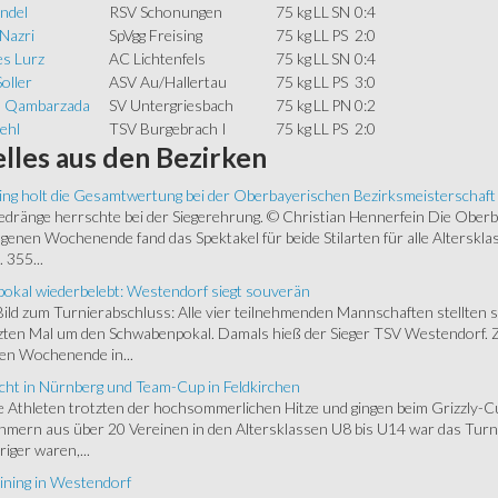
ndel
RSV Schonungen
75 kg
LL
SN
0:4
Nazri
SpVgg Freising
75 kg
LL
PS
2:0
s Lurz
AC Lichtenfels
75 kg
LL
SN
0:4
oller
ASV Au/Hallertau
75 kg
LL
PS
3:0
a Qambarzada
SV Untergriesbach
75 kg
LL
PN
0:2
ehl
TSV Burgebrach I
75 kg
LL
PS
2:0
lles
aus den Bezirken
ing holt die Gesamtwertung bei der Oberbayerischen Bezirksmeisterschaft
ränge herrschte bei der Siegerehrung. © Christian Hennerfein Die Oberbay
enen Wochenende fand das Spektakel für beide Stilarten für alle Alterskl
 355...
okal wiederbelebt: Westendorf siegt souverän
 Bild zum Turnierabschluss: Alle vier teilnehmenden Mannschaften stellten 
zten Mal um den Schwabenpokal. Damals hieß der Sieger TSV Westendorf. 
en Wochenende in...
cht in Nürnberg und Team-Cup in Feldkirchen
 Athleten trotzten der hochsommerlichen Hitze und gingen beim Grizzly-C
hmern aus über 20 Vereinen in den Altersklassen U8 bis U14 war das Turnie
riger waren,...
ining in Westendorf