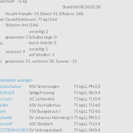
terhoff - 75 kg
Stand 06.08.26 02:30
Anzahl Kämpfe: 14, Bilanz: 41, Effizienz: 36%
ze:
Gewichtsklassen: 75 kg (14x)
Stilarten: frei (14x)
vorzeitig: 2
gewonnen: 5
Schultersiege: 0
durch Antritt: 0
e:
vorzeitig: 5
verloren: 9
auf Schulter: 3
e:
gewonnen: 15, verloren: 30, Summe: -15
bnisliste anzeigen
Gelaschanov
RSV Schonungen
75 kg
LL
PN
0:2
 BERGER
SpVgg Freising
75 kg
LL
SN
0:4
s Lurz
AC Lichtenfels
75 kg
LL
TU
0:4
oller
ASV Au/Hallertau
75 kg
LL
TÜ
4:0
ehl
TSV Burgebrach I
75 kg
LL
TÜ
4:0
Schmidt
SV Johannis Nürnberg II
75 kg
LL
PN
0:2
Fornoff
ASC Bindlach
75 kg
LL
TU
0:4
ROTTENAICHER
SV Untergriesbach
75 kg
LL
AN
0:4