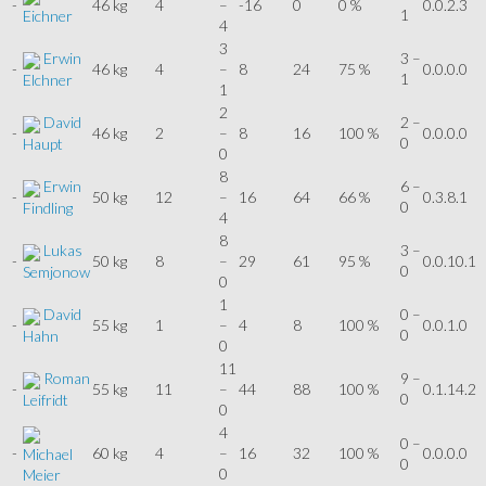
-
46 kg
4
–
-16
0
0 %
0.0.2.3
1
Eichner
4
3
Erwin
3 –
-
46 kg
4
–
8
24
75 %
0.0.0.0
1
Elchner
1
2
David
2 –
-
46 kg
2
–
8
16
100 %
0.0.0.0
0
Haupt
0
8
Erwin
6 –
-
50 kg
12
–
16
64
66 %
0.3.8.1
0
Findling
4
8
Lukas
3 –
-
50 kg
8
–
29
61
95 %
0.0.10.1
0
Semjonow
0
1
David
0 –
-
55 kg
1
–
4
8
100 %
0.0.1.0
0
Hahn
0
11
Roman
9 –
-
55 kg
11
–
44
88
100 %
0.1.14.2
0
Leifridt
0
4
0 –
-
60 kg
4
–
16
32
100 %
0.0.0.0
Michael
0
0
Meier