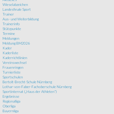
Wieselabzeichen
Landesfinale Sport
Trainer
Aus- und Weiterbildung
Trainerinfo
Stützpunkte
Termine
Meldungen
Meldung BM2026
Kader
Kaderliste
Kaderrichtlinien
Vereinswechsel
Frauenringen
Turnierliste
Sportschulen
Bertolt-Brecht-Schule Nürnberg
Lothar-von-Faber-Fachoberschule Nürnberg
Sportinternat („Haus der Athleten“)
Ergebnisse
Regionalliga
Oberliga
Bayernliga