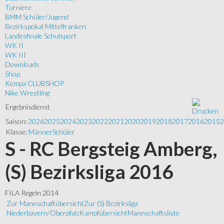
Turniere
BMM Schüler/Jugend
Bezirkspokal Mittelfranken
Landesfinale Schulsport
WK II
WK III
Downloads
Shop
Kempa CLUBSHOP
Nike Wrestling
Ergebnisdienst
Saison:
2026
2025
2024
2023
2022
2021
2020
2019
2018
2017
2016
2015
2
Klasse:
Männer
Schüler
S - RC Bergsteig Amberg,
(S) Bezirksliga 2016
FILA Regeln 2014
Zur Mannschaftübersicht
Zur (S) Bezirksliga
Niederbayern/Oberpfalz
Kampfübersicht
Mannschaftsliste