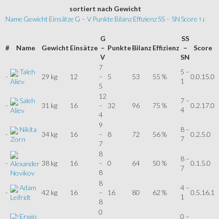
sortiert
nach Gewicht
Name
Gewicht
Einsätze
G – V
Punkte
Bilanz
Effizienz
SS – SN
Score
↑↓
G
SS
#
Name
Gewicht
Einsätze
–
Punkte
Bilanz
Effizienz
–
Score
V
SN
7
Taleh
5 –
-
29 kg
12
–
5
53
55 %
0.0.15.0
1
Aliev
5
12
Saleh
7 –
-
31 kg
16
–
32
96
75 %
0.2.17.0
4
Aliev
4
9
Nikita
8 –
-
34 kg
16
–
8
72
56 %
0.2.5.0
7
Zorn
7
8
8 –
-
38 kg
16
–
0
64
50 %
0.1.5.0
Alexander
7
8
Novikov
8
Adam
4 –
-
42 kg
16
–
16
80
62 %
0.5.16.1
1
Leifridt
8
0
Erwin
0 –