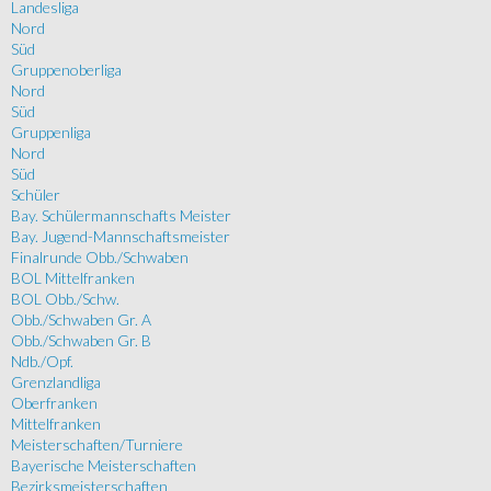
Landesliga
Nord
Süd
Gruppenoberliga
Nord
Süd
Gruppenliga
Nord
Süd
Schüler
Bay. Schülermannschafts Meister
Bay. Jugend-Mannschaftsmeister
Finalrunde Obb./Schwaben
BOL Mittelfranken
BOL Obb./Schw.
Obb./Schwaben Gr. A
Obb./Schwaben Gr. B
Ndb./Opf.
Grenzlandliga
Oberfranken
Mittelfranken
Meisterschaften/Turniere
Bayerische Meisterschaften
Bezirksmeisterschaften