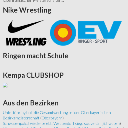
Oberfränkischen Meisterschaften...
Nike
Wrestling
Ringen
macht Schule
Kempa
CLUBSHOP
Aus
den Bezirken
Unterföhring holt die Gesamtwertung bei der Oberbayerischen
Bezirksmeisterschaft
(
Oberbayern
)
Schwabenpokal wiederbelebt: Westendorf siegt souverän
(
Schwaben
)