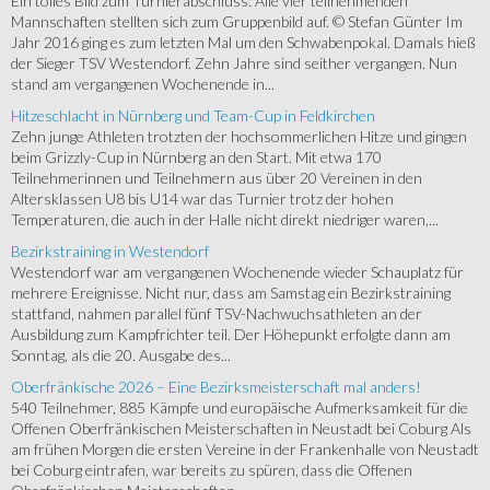
Ein tolles Bild zum Turnierabschluss: Alle vier teilnehmenden
Mannschaften stellten sich zum Gruppenbild auf. © Stefan Günter Im
Jahr 2016 ging es zum letzten Mal um den Schwabenpokal. Damals hieß
der Sieger TSV Westendorf. Zehn Jahre sind seither vergangen. Nun
stand am vergangenen Wochenende in...
Hitzeschlacht in Nürnberg und Team-Cup in Feldkirchen
Zehn junge Athleten trotzten der hochsommerlichen Hitze und gingen
beim Grizzly-Cup in Nürnberg an den Start. Mit etwa 170
Teilnehmerinnen und Teilnehmern aus über 20 Vereinen in den
Altersklassen U8 bis U14 war das Turnier trotz der hohen
Temperaturen, die auch in der Halle nicht direkt niedriger waren,...
Bezirkstraining in Westendorf
Westendorf war am vergangenen Wochenende wieder Schauplatz für
mehrere Ereignisse. Nicht nur, dass am Samstag ein Bezirkstraining
stattfand, nahmen parallel fünf TSV-Nachwuchsathleten an der
Ausbildung zum Kampfrichter teil. Der Höhepunkt erfolgte dann am
Sonntag, als die 20. Ausgabe des...
Oberfränkische 2026 – Eine Bezirksmeisterschaft mal anders!
540 Teilnehmer, 885 Kämpfe und europäische Aufmerksamkeit für die
Offenen Oberfränkischen Meisterschaften in Neustadt bei Coburg Als
am frühen Morgen die ersten Vereine in der Frankenhalle von Neustadt
bei Coburg eintrafen, war bereits zu spüren, dass die Offenen