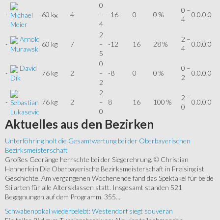
0
0 –
-
60 kg
4
–
-16
0
0 %
0.0.0.0
Michael
4
4
Meier
2
Arnold
2 –
-
60 kg
7
–
-12
16
28 %
0.0.0.0
4
Murawski
5
0
David
0 –
-
76 kg
2
–
-8
0
0 %
0.0.0.0
2
Dik
2
2
2 –
-
76 kg
2
–
8
16
100 %
0.0.0.0
Sebastian
0
0
Lukasevic
Aktuelles
aus den Bezirken
Unterföhring holt die Gesamtwertung bei der Oberbayerischen
Bezirksmeisterschaft
Großes Gedränge herrschte bei der Siegerehrung. © Christian
Hennerfein Die Oberbayerische Bezirksmeisterschaft in Freising ist
Geschichte. Am vergangenen Wochenende fand das Spektakel für beide
Stilarten für alle Altersklassen statt. Insgesamt standen 521
Begegnungen auf dem Programm. 355...
Schwabenpokal wiederbelebt: Westendorf siegt souverän