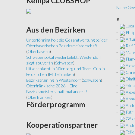
Kempa
CLUBSHOP
Name
Gew
#
-
Luca
Aus
den Bezirken
-
Phili
-
Artu
Unterföhring holt die Gesamtwertung bei der
-
Ralf
Oberbayerischen Bezirksmeisterschaft
(
Oberbayern
)
-
Mahs
Schwabenpokal wiederbelebt: Westendorf
-
Plam
siegt souverän
(
Schwaben
)
-
Alex
Hitzeschlacht in Nürnberg und Team-Cup in
-
Chri
Feldkirchen
(
Mittelfranken
)
-
Dimi
Bezirkstraining in Westendorf
(
Schwaben
)
-
Edua
Oberfränkische 2026 – Eine
Bezirksmeisterschaft mal anders!
-
Alexe
(
Oberfranken
)
-
Ahma
Förderprogramm
-
Andr
-
Patri
-
Göka
Kooperationspartner
-
Andr
-
Felix