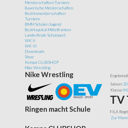
Meisterschaften/Turniere
Bayerische Meisterschaften
Bezirksmeisterschaften
Turniere
BMM Schüler/Jugend
Bezirkspokal Mittelfranken
Landesfinale Schulsport
WK II
WK III
Downloads
Shop
Kempa CLUBSHOP
Nike Wrestling
Nike
Wrestling
Ergebnisd
Saison:
20
Klasse:
Mä
TV 
Ringen
macht Schule
FILA Rege
Zur Mann