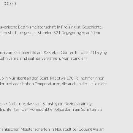
0.0.0.0
erische Bezirksmeisterschaft in Freising ist Geschichte.
assen statt. Insgesamt standen 521 Begegnungen auf dem
sich zum Gruppenbild auf. © Stefan Günter Im Jahr 2016 ging
Zehn Jahre sind seither vergangen. Nun stand am
up in Nürnberg an den Start. Mit etwa 170 Teilnehmerinnen
r trotz der hohen Temperaturen, die auch in der Halle nicht
e. Nicht nur, dass am Samstag ein Bezirkstraining
ichter teil. Der Höhepunkt erfolgte dann am Sonntag, als
änkischen Meisterschaften in Neustadt bei Coburg Als am