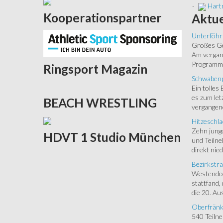
-
Hartm
Kooperationspartner
Aktue
Unterföhr
Großes Ged
Am vergang
Programm.
Ringsport
Magazin
Schwabenp
Ein tolles
es zum let
BEACH
WRESTLING
vergangen
Hitzeschla
Zehn junge
HDVT
1 Studio München
und Teilne
direkt nied
Bezirkstra
Westendorf
stattfand,
die 20. Aus
Oberfränk
540 Teiln