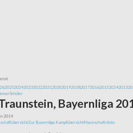
ienst
26
2025
2024
2023
2022
2021
2020
2019
2018
2017
2016
2015
2014
2013
20
nner
Schüler
Traunstein, Bayernliga 20
ln 2014
schaftübersicht
Zur Bayernliga
Kampfübersicht
Mannschaftsliste