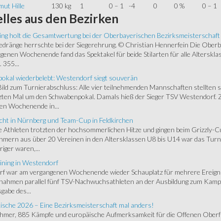
ut Hille
130 kg
1
0 – 1
-4
0
0 %
0 – 1
lles
aus den Bezirken
ing holt die Gesamtwertung bei der Oberbayerischen Bezirksmeisterschaft
ränge herrschte bei der Siegerehrung. © Christian Hennerfein Die Oberbay
enen Wochenende fand das Spektakel für beide Stilarten für alle Alterskl
 355...
okal wiederbelebt: Westendorf siegt souverän
 Bild zum Turnierabschluss: Alle vier teilnehmenden Mannschaften stellten 
zten Mal um den Schwabenpokal. Damals hieß der Sieger TSV Westendorf. 
en Wochenende in...
cht in Nürnberg und Team-Cup in Feldkirchen
 Athleten trotzten der hochsommerlichen Hitze und gingen beim Grizzly-C
hmern aus über 20 Vereinen in den Altersklassen U8 bis U14 war das Turnie
riger waren,...
ining in Westendorf
 war am vergangenen Wochenende wieder Schauplatz für mehrere Ereigniss
 nahmen parallel fünf TSV-Nachwuchsathleten an der Ausbildung zum Kampfr
gabe des...
ische 2026 – Eine Bezirksmeisterschaft mal anders!
ehmer, 885 Kämpfe und europäische Aufmerksamkeit für die Offenen Oberfr