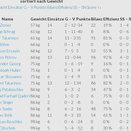
sortiert
nach Gewicht
icht
Einsätze
G – V
Punkte
Bilanz
Effizienz
SS – SN
Score
↑↓
Name
Gewicht
Einsätze
G – V
Punkte
Bilanz
Effizienz
SS – 
 Zeiser
57 kg
14
2 – 12
-34
22
19 %
1 – 4
pp Schrag
61 kg
12
1 – 11
-40
8
8 %
0 – 6
r Tatarinov
61 kg
14
11 – 3
35
91
81 %
0 – 0
 Böhm
66 kg
1
0 – 1
-4
0
0 %
0 – 0
un Ersayin
66 kg
12
7 – 5
5
53
55 %
3 – 1
en Petrov
66 kg
13
13 – 0
44
96
92 %
4 – 0
ander Georg
75 kg
7
1 – 6
-19
9
16 %
0 – 1
stoph Huber
75 kg
1
0 – 1
-4
0
0 %
0 – 1
tar Stoyanov
75 kg
6
2 – 4
-9
15
31 %
1 – 3
rd Tatarinov
75 kg
13
12 – 1
34
86
82 %
2 – 0
j Patalaschko
86 kg
9
6 – 3
-2
34
47 %
0 – 1
d Farhad Qaderi
86 kg
1
1 – 0
2
6
75 %
0 – 0
e Singer
86 kg
2
0 – 2
-8
0
0 %
0 – 0
k Szabo
86 kg
8
6 – 2
16
48
75 %
1 – 0
n Tetik
86 kg
11
8 – 3
10
54
61 %
1 – 1
eas Boschko
98 kg
6
0 – 6
-24
0
0 %
0 – 2
 Ditschek
98 kg
5
1 – 4
-12
8
20 %
0 – 1