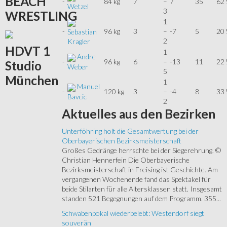
BEACH
-
84 kg
7
–
7
35
62
Wetzel
3
WRESTLING
1
-
96 kg
3
–
-7
5
20
Sebastian
2
Kragler
HDVT
1
1
Andre
-
96 kg
6
–
-13
11
22
Studio
Weber
5
München
1
Manuel
-
120 kg
3
–
-4
8
33
Bavcic
2
Aktuelles
aus den Bezirken
Unterföhring holt die Gesamtwertung bei der
Oberbayerischen Bezirksmeisterschaft
Großes Gedränge herrschte bei der Siegerehrung. ©
Christian Hennerfein Die Oberbayerische
Bezirksmeisterschaft in Freising ist Geschichte. Am
vergangenen Wochenende fand das Spektakel für
beide Stilarten für alle Altersklassen statt. Insgesamt
standen 521 Begegnungen auf dem Programm. 355...
Schwabenpokal wiederbelebt: Westendorf siegt
souverän