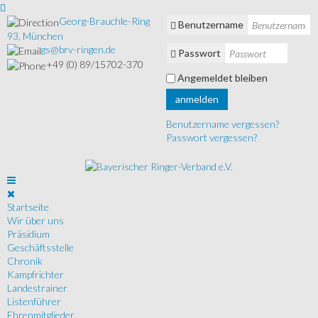
Georg-Brauchle-Ring
Benutzername
93, München
gs@brv-ringen.de
Passwort
+49 (0) 89/15702-370
Angemeldet bleiben
anmelden
Benutzername vergessen?
Passwort vergessen?
Startseite
Wir über uns
Präsidium
Geschäftsstelle
Chronik
Kampfrichter
Landestrainer
Listenführer
Ehrenmitglieder