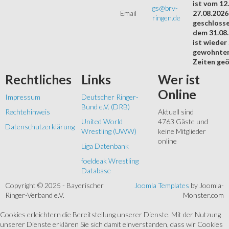
ist vom 12.
gs@brv-
Email
27.08.2026
ringen.de
geschloss
dem 31.08
ist wieder
gewohnte
Zeiten geö
Rechtliches
Links
Wer
ist
Online
Impressum
Deutscher Ringer-
Bund e.V. (DRB)
Rechtehinweis
Aktuell sind
United World
4763 Gäste und
Datenschutzerklärung
Wrestling (UWW)
keine Mitglieder
online
Liga Datenbank
foeldeak Wrestling
Database
Copyright © 2025 - Bayerischer
Joomla Templates
by Joomla-
Ringer-Verband e.V.
Monster.com
Cookies erleichtern die Bereitstellung unserer Dienste. Mit der Nutzung
unserer Dienste erklären Sie sich damit einverstanden, dass wir Cookies