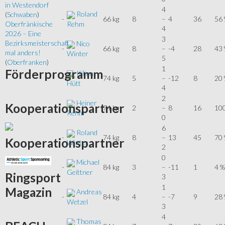
in Westendorf
4
Roland
(
Schwaben
)
-
66 kg
8
–
4
36
56
Rehm
Oberfränkische
4
2026 – Eine
3
Bezirksmeisterschaft
Nico
-
66 kg
8
–
-4
28
43
mal anders!
Winter
5
(
Oberfranken
)
1
Förderprogramm
Kilian
-
74 kg
5
–
-12
8
20
Hütt
4
2
Heiner
Kooperationspartner
-
74 kg
2
–
8
16
10
Rehm
0
6
Roland
-
74 kg
8
–
13
45
70
Kooperationspartner
Winter
2
0
Michael
-
84 kg
3
–
-11
1
4 %
Geittner
Ringsport
3
1
Magazin
Andreas
-
84 kg
4
–
-7
9
28
Wetzel
3
4
Thomas