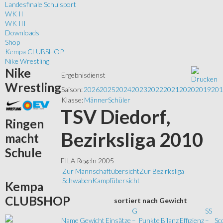
Landesfinale Schulsport
WK II
WK III
Downloads
Shop
Kempa CLUBSHOP
Nike Wrestling
Nike
Ergebnisdienst
Wrestling
Saison:
2026
2025
2024
2023
2022
2021
2020
2019
201
Klasse:
Männer
Schüler
TSV Diedorf,
Ringen
Bezirksliga 2010
macht
Schule
FILA Regeln 2005
Zur Mannschaftübersicht
Zur Bezirksliga
Schwaben
Kampfübersicht
Kempa
CLUBSHOP
sortiert
nach Gewicht
G
SS
Name
Gewicht
Einsätze
–
Punkte
Bilanz
Effizienz
–
Sc