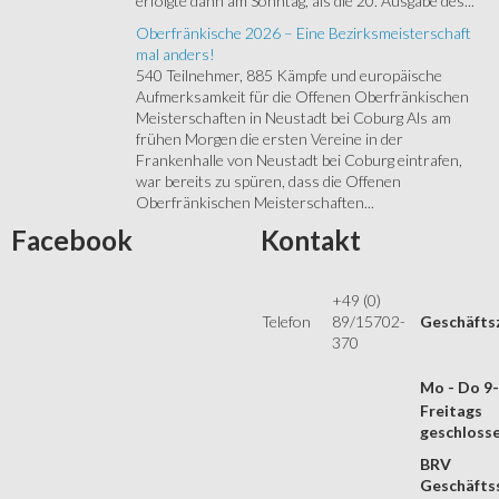
erfolgte dann am Sonntag, als die 20. Ausgabe des...
Oberfränkische 2026 – Eine Bezirksmeisterschaft
mal anders!
540 Teilnehmer, 885 Kämpfe und europäische
Aufmerksamkeit für die Offenen Oberfränkischen
Meisterschaften in Neustadt bei Coburg Als am
frühen Morgen die ersten Vereine in der
Frankenhalle von Neustadt bei Coburg eintrafen,
war bereits zu spüren, dass die Offenen
Oberfränkischen Meisterschaften...
Facebook
Kontakt
+49 (0)
Telefon
89/15702-
Geschäfts
370
Mo - Do 9
Freitags
geschloss
BRV
Geschäftss