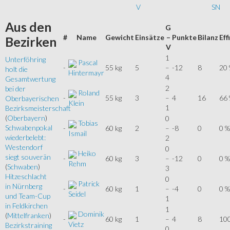
V
SN
Aus
den
G
#
Name
Gewicht
Einsätze
–
Punkte
Bilanz
Eff
Bezirken
V
1
Unterföhring
Pascal
-
55 kg
5
–
-12
8
20
holt die
Hintermayr
4
Gesamtwertung
2
bei der
Roland
-
55 kg
3
–
4
16
66
Oberbayerischen
Klein
1
Bezirksmeisterschaft
(
Oberbayern
)
0
Tobias
Schwabenpokal
-
60 kg
2
–
-8
0
0 %
Ismail
wiederbelebt:
2
Westendorf
0
Heiko
siegt souverän
-
60 kg
3
–
-12
0
0 %
Rehm
(
Schwaben
)
3
Hitzeschlacht
0
Patrick
in Nürnberg
-
60 kg
1
–
-4
0
0 %
Seidel
und Team-Cup
1
in Feldkirchen
1
Dominik
(
Mittelfranken
)
-
60 kg
1
–
4
8
10
Vietz
Bezirkstraining
0