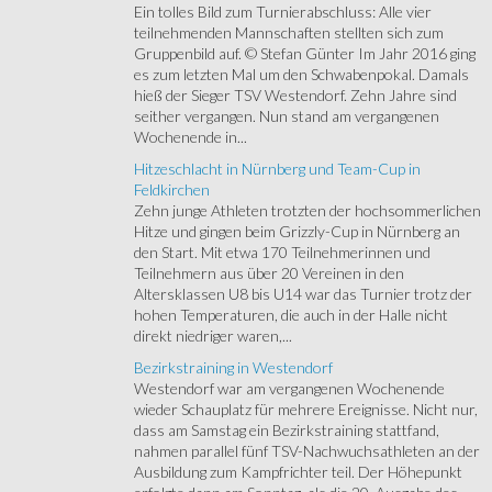
Ein tolles Bild zum Turnierabschluss: Alle vier
teilnehmenden Mannschaften stellten sich zum
Gruppenbild auf. © Stefan Günter Im Jahr 2016 ging
es zum letzten Mal um den Schwabenpokal. Damals
hieß der Sieger TSV Westendorf. Zehn Jahre sind
seither vergangen. Nun stand am vergangenen
Wochenende in...
Hitzeschlacht in Nürnberg und Team-Cup in
Feldkirchen
Zehn junge Athleten trotzten der hochsommerlichen
Hitze und gingen beim Grizzly-Cup in Nürnberg an
den Start. Mit etwa 170 Teilnehmerinnen und
Teilnehmern aus über 20 Vereinen in den
Altersklassen U8 bis U14 war das Turnier trotz der
hohen Temperaturen, die auch in der Halle nicht
direkt niedriger waren,...
Bezirkstraining in Westendorf
Westendorf war am vergangenen Wochenende
wieder Schauplatz für mehrere Ereignisse. Nicht nur,
dass am Samstag ein Bezirkstraining stattfand,
nahmen parallel fünf TSV-Nachwuchsathleten an der
Ausbildung zum Kampfrichter teil. Der Höhepunkt