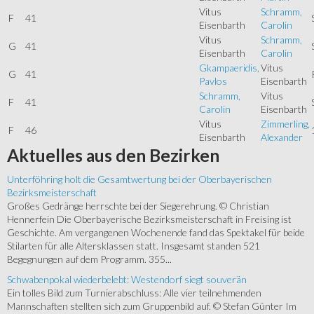
Vitus
Schramm,
F
41
Eisenbarth
Carolin
Vitus
Schramm,
G
41
Eisenbarth
Carolin
Gkampaeridis,
Vitus
G
41
Pavlos
Eisenbarth
Schramm,
Vitus
F
41
Carolin
Eisenbarth
Vitus
Zimmerling,
F
46
Eisenbarth
Alexander
Aktuelles
aus den Bezirken
Unterföhring holt die Gesamtwertung bei der Oberbayerischen
Bezirksmeisterschaft
Großes Gedränge herrschte bei der Siegerehrung. © Christian
Hennerfein Die Oberbayerische Bezirksmeisterschaft in Freising ist
Geschichte. Am vergangenen Wochenende fand das Spektakel für beide
Stilarten für alle Altersklassen statt. Insgesamt standen 521
Begegnungen auf dem Programm. 355...
Schwabenpokal wiederbelebt: Westendorf siegt souverän
Ein tolles Bild zum Turnierabschluss: Alle vier teilnehmenden
Mannschaften stellten sich zum Gruppenbild auf. © Stefan Günter Im