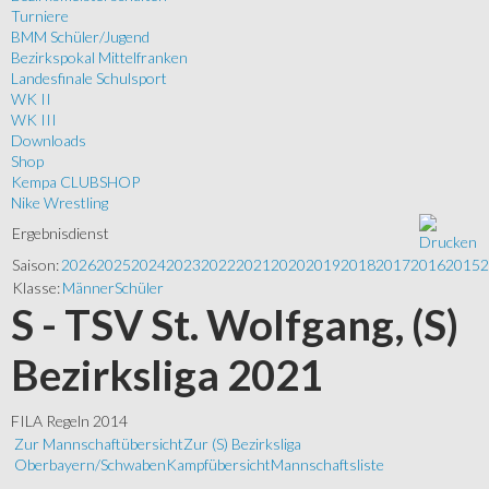
Turniere
BMM Schüler/Jugend
Bezirkspokal Mittelfranken
Landesfinale Schulsport
WK II
WK III
Downloads
Shop
Kempa CLUBSHOP
Nike Wrestling
Ergebnisdienst
Saison:
2026
2025
2024
2023
2022
2021
2020
2019
2018
2017
2016
2015
2
Klasse:
Männer
Schüler
S - TSV St. Wolfgang, (S)
Bezirksliga 2021
FILA Regeln 2014
Zur Mannschaftübersicht
Zur (S) Bezirksliga
Oberbayern/Schwaben
Kampfübersicht
Mannschaftsliste