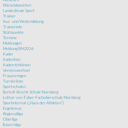
Wieselabzeichen
Landesfinale Sport
Trainer
Aus- und Weiterbildung
Trainerinfo
Stützpunkte
Termine
Meldungen
Meldung BM2026
Kader
Kaderliste
Kaderrichtlinien
Vereinswechsel
Frauenringen
Turnierliste
Sportschulen
Bertolt-Brecht-Schule Nürnberg
Lothar-von-Faber-Fachoberschule Nürnberg
Sportinternat („Haus der Athleten“)
Ergebnisse
Regionalliga
Oberliga
Bayernliga