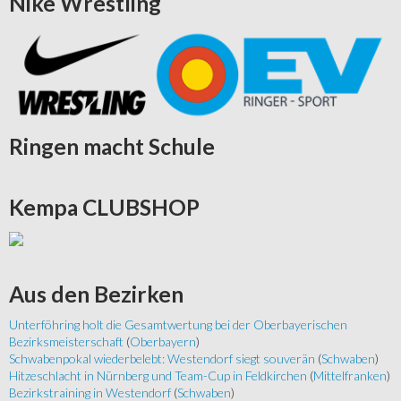
Nike
Wrestling
Ringen
macht Schule
Kempa
CLUBSHOP
Aus
den Bezirken
Unterföhring holt die Gesamtwertung bei der Oberbayerischen
Bezirksmeisterschaft
(
Oberbayern
)
Schwabenpokal wiederbelebt: Westendorf siegt souverän
(
Schwaben
)
Hitzeschlacht in Nürnberg und Team-Cup in Feldkirchen
(
Mittelfranken
)
Bezirkstraining in Westendorf
(
Schwaben
)