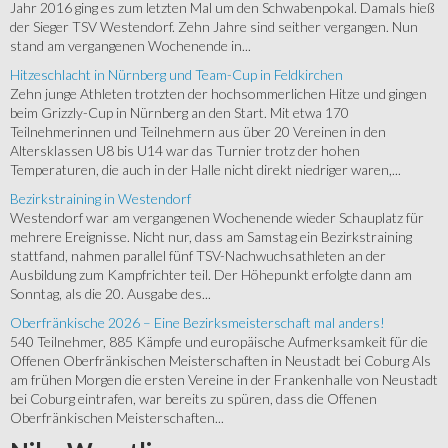
Jahr 2016 ging es zum letzten Mal um den Schwabenpokal. Damals hieß
der Sieger TSV Westendorf. Zehn Jahre sind seither vergangen. Nun
stand am vergangenen Wochenende in...
Hitzeschlacht in Nürnberg und Team-Cup in Feldkirchen
Zehn junge Athleten trotzten der hochsommerlichen Hitze und gingen
beim Grizzly-Cup in Nürnberg an den Start. Mit etwa 170
Teilnehmerinnen und Teilnehmern aus über 20 Vereinen in den
Altersklassen U8 bis U14 war das Turnier trotz der hohen
Temperaturen, die auch in der Halle nicht direkt niedriger waren,...
Bezirkstraining in Westendorf
Westendorf war am vergangenen Wochenende wieder Schauplatz für
mehrere Ereignisse. Nicht nur, dass am Samstag ein Bezirkstraining
stattfand, nahmen parallel fünf TSV-Nachwuchsathleten an der
Ausbildung zum Kampfrichter teil. Der Höhepunkt erfolgte dann am
Sonntag, als die 20. Ausgabe des...
Oberfränkische 2026 – Eine Bezirksmeisterschaft mal anders!
540 Teilnehmer, 885 Kämpfe und europäische Aufmerksamkeit für die
Offenen Oberfränkischen Meisterschaften in Neustadt bei Coburg Als
am frühen Morgen die ersten Vereine in der Frankenhalle von Neustadt
bei Coburg eintrafen, war bereits zu spüren, dass die Offenen
Oberfränkischen Meisterschaften...