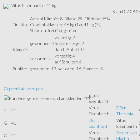
Vitus Eisenbarth - 41 kg
Stand 07.08.2
Anzahl Kämpfe: 8, Bilanz: 29, Effizienz: 45%
Einsätze:
Gewichtsklassen: 46 kg (1x), 41 kg (7x)
Stilarten: frei (4x), gr. (4x)
vorzeitig: 2
gewonnen: 4
Schultersiege: 2
durch Antritt: 0
Kämpfe:
vorzeitig: 4
verloren: 4
auf Schulter: 4
Punkte:
gewonnen: 13, verloren: 16, Summe: -3
Gegnerliste anzeigen
Vitus
mehr
Eisenbarth
Vitus
Dürr,
F
41
Eisenbarth
Theresia
Dürr,
Vitus
G
41
Leonhard
Eisenbarth
Vitus
Steuer, Leo
G
41
Eisenbarth
Martin