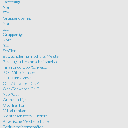
Landesliga
Nord
Süd
Gruppenoberliga
Nord
Süd
Gruppenliga
Nord
Süd
Schüler
Bay. Schülermannschafts Meister
Bay. Jugend-Mannschaftsmeister
Finalrunde Obb./Schwaben
BOL Mittelfranken
BOL Obb./Schw.
Obb./Schwaben Gr. A
Obb./Schwaben Gr. B
Ndb./Opf.
Grenzlandliga
Oberfranken
Mittelfranken
Meisterschaften/Turniere
Bayerische Meisterschaften
Bezirksmeisterschaften