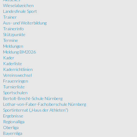
Wieselabzeichen
Landesfinale Sport
Trainer
Aus- und Weiterbildung
Trainerinfo
Stützpunkte
Termine
Meldungen
Meldung BM2026
Kader
Kaderliste
Kaderrichtlinien
Vereinswechsel
Frauenringen
Turnierliste
Sportschulen
Bertolt-Brecht-Schule Nürnberg
Lothar-von-Faber-Fachoberschule Nürnberg
Sportinternat („Haus der Athleten“)
Ergebnisse
Regionalliga
Oberliga
Bayernliga