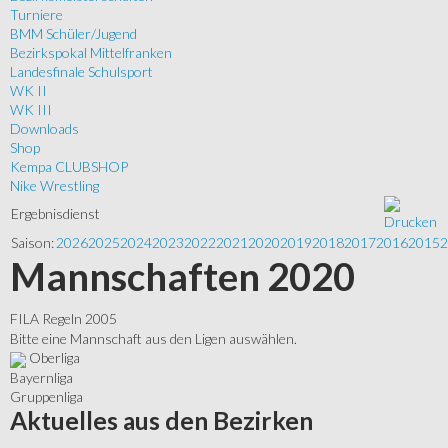
Turniere
BMM Schüler/Jugend
Bezirkspokal Mittelfranken
Landesfinale Schulsport
WK II
WK III
Downloads
Shop
Kempa CLUBSHOP
Nike Wrestling
Ergebnisdienst
Saison:
2026
2025
2024
2023
2022
2021
2020
2019
2018
2017
2016
2015
2
Mannschaften 2020
FILA Regeln 2005
Bitte eine Mannschaft aus den Ligen auswählen.
Oberliga
Bayernliga
Gruppenliga
Aktuelles
aus den Bezirken