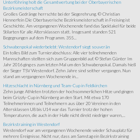
Unterföhring holt die Gesamtwertung bei der Oberbayerischen
Bezirksmeisterschaft
Großes Gedränge herrschte bei der Siegerehrung. © Christian
Hennerfein Die Oberbayerische Bezirksmeisterschaft in Freising ist
Geschichte. Am vergangenen Wochenende fand das Spektakel für beide
Stilarten für alle Altersklassen statt. Insgesamt standen 521
Begegnungen auf dem Programm. 355...
Schwabenpokal wiederbelebt: Westendorf siegt souverän
Ein tolles Bild zum Turnierabschluss: Alle vier teilnehmenden
Mannschaften stellten sich zum Gruppenbild auf. © Stefan Günter Im
Jahr 2016 ging es zum letzten Mal um den Schwabenpokal. Damals hieß
der Sieger TSV Westendorf. Zehn Jahre sind seither vergangen. Nun
stand am vergangenen Wochenende in...
Hitzeschlacht in Nürnberg und Team-Cup in Feldkirchen
Zehn junge Athleten trotzten der hochsommerlichen Hitze und gingen
beim Grizzly-Cup in Nürnberg an den Start. Mit etwa 170
Teilnehmerinnen und Teilnehmern aus über 20 Vereinen in den
Altersklassen U8 bis U14 war das Turnier trotz der hohen
Temperaturen, die auch in der Halle nicht direkt niedriger waren,...
Bezirkstraining in Westendorf
Westendorf war am vergangenen Wochenende wieder Schauplatz für
mehrere Ereignisse. Nicht nur, dass am Samstag ein Bezirkstraining