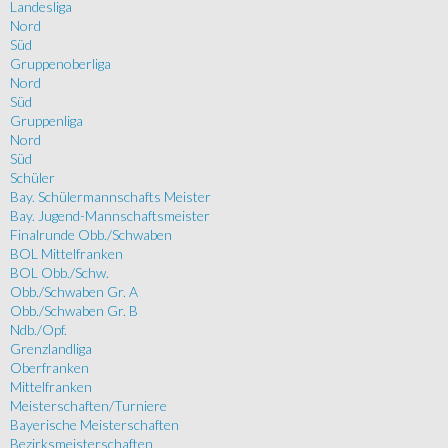
Landesliga
Nord
Süd
Gruppenoberliga
Nord
Süd
Gruppenliga
Nord
Süd
Schüler
Bay. Schülermannschafts Meister
Bay. Jugend-Mannschaftsmeister
Finalrunde Obb./Schwaben
BOL Mittelfranken
BOL Obb./Schw.
Obb./Schwaben Gr. A
Obb./Schwaben Gr. B
Ndb./Opf.
Grenzlandliga
Oberfranken
Mittelfranken
Meisterschaften/Turniere
Bayerische Meisterschaften
Bezirksmeisterschaften