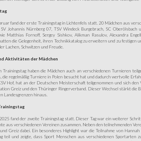
stag
ruar fand der erste Trainingstag in Lichtenfels statt. 20 Mädchen aus ver
 SV Johannis Nürnberg 07, TSV Windeck Burgebrach, SC Oberölsbach u
wie Matthias Fornoff, Sergey Sishkov, Alikman Rasulov, Alexandra Eng
tten die Gelegenheit, ihren Technikkatalog zu erweitern und zu festigen u
ller Lachen, Schwitzen und Freude.
und Aktivitäten der Mädchen
 Trainingstag haben die Mädchen auch an verschiedenen Turnieren tei
s, die regelmäßig Turniere in Polen besucht hat und dadurch wertvolle Erf
SV Hof, hat an der Deutschen Meisterschaft teilgenommen und sich den Viz
tation Greiz und den Thüringer Ringerverband. Dieser Wechsel stärkt die 
en Landesgrenzen hinaus.
rainingstag
025 fand der zweite Trainingstag statt. Dieser Tag war ein weiterer Schr
ente aus verschiedenen Vereinen zusammen. Neben den teilnehmenden Vere
und Greiz dabei. Ein besonderes Highlight war die Teilnahme von Hannah
ng teil und zeigte, dass Sport Menschen aus verschiedenen Sportarten