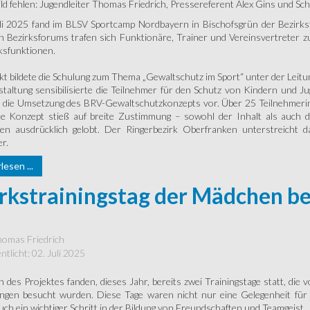
ld fehlen: Jugendleiter Thomas Friedrich, Pressereferent Alex Gins und Sch
li 2025 fand im BLSV Sportcamp Nordbayern in Bischofsgrün der Bezirks
en Bezirksforums trafen sich Funktionäre, Trainer und Vereinsvertrete
rksfunktionen.
t bildete die Schulung zum Thema „Gewaltschutz im Sport“ unter der Lei
taltung sensibilisierte die Teilnehmer für den Schutz von Kindern und Ju
te die Umsetzung des BRV-Gewaltschutzkonzepts vor. Über 25 Teilnehmeri
lte Konzept stieß auf breite Zustimmung – sowohl der Inhalt als auc
n ausdrücklich gelobt. Der Ringerbezirk Oberfranken unterstreicht d
er.
esen ...
rkstrainingstag der Mädchen b
omas Friedrich
ntlicht: 02. Juli 2025
des Projektes fanden, dieses Jahr, bereits zwei Trainingstage statt, die
ngen besucht wurden. Diese Tage waren nicht nur eine Gelegenheit für d
ch ein wichtiger Schritt in der Bildung von Freundschaften und Teamgeist.