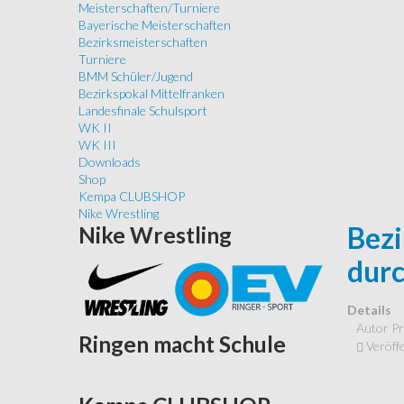
Meisterschaften/Turniere
Bayerische Meisterschaften
Bezirksmeisterschaften
Turniere
BMM Schüler/Jugend
Bezirkspokal Mittelfranken
Landesfinale Schulsport
WK II
WK III
Downloads
Shop
Kempa CLUBSHOP
Nike Wrestling
Bezi
Nike
Wrestling
durc
Details
Autor
Pr
Ringen
macht Schule
Veröffe