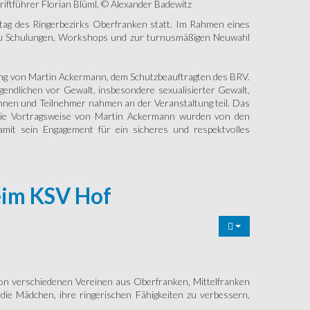
riftführer Florian Blüml. © Alexander Badewitz
tag des Ringerbezirks Oberfranken statt. Im Rahmen eines
r zu Schulungen, Workshops und zur turnusmäßigen Neuwahl
tung von Martin Ackermann, dem Schutzbeauftragten des BRV.
gendlichen vor Gewalt, insbesondere sexualisierter Gewalt,
nnen und Teilnehmer nahmen an der Veranstaltung teil. Das
h die Vortragsweise von Martin Ackermann wurden von den
amit sein Engagement für ein sicheres und respektvolles
eim KSV Hof
 von verschiedenen Vereinen aus Oberfranken, Mittelfranken
ie Mädchen, ihre ringerischen Fähigkeiten zu verbessern,