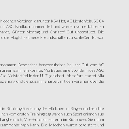
schiedenen Vereinen, darunter KSV Hof, AC Lichtenfels, SC 04
nd ASC Bindlach nahmen teil und wurden von erfahrenen
elhardt, Günter Montag und Christof Gut unterstützt. Die
nd die Möglichkeit neue Freundschaften zu schließen. Es war
lgenommen. Besonders hervorzuheben ist Lara Gut vom AC
ahrungen sammeln konnte. Mia Bauer, eine Sportlerin des ASC
e-Meistertitel in der U17 gesichert. Ab sofort startet Mia
Beziehung und die Zusammenarbeit mit den Vereinen über die
itt in Richtung Förderung der Mädchen im Ringen und brachte
inen vom ersten Trainingstag waren auch Sportlerinnen aus
 Langheinrich, Vize-Europameisterin im Kickboxen. Sie nahm
 zusammenbringen kann. Die Mädchen waren begeistert und