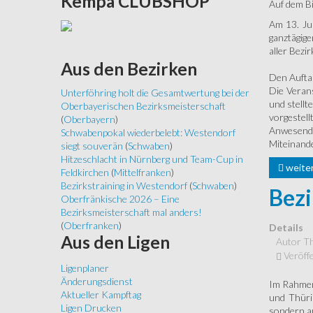
Kempa
CLUBSHOP
Auf dem Bi
Am 13. Ju
ganztägig
aller Bezi
Aus
den Bezirken
Den Auftak
Die Verans
Unterföhring holt die Gesamtwertung bei der
und stell
Oberbayerischen Bezirksmeisterschaft
vorgestel
(
Oberbayern
)
Anwesende
Schwabenpokal wiederbelebt: Westendorf
Miteinand
siegt souverän
(
Schwaben
)
Hitzeschlacht in Nürnberg und Team-Cup in
weiterl
Feldkirchen
(
Mittelfranken
)
Bezirkstraining in Westendorf
(
Schwaben
)
Bezi
Oberfränkische 2026 – Eine
Bezirksmeisterschaft mal anders!
(
Oberfranken
)
Details
Aus
den Ligen
Autor
Th
Veröffe
Ligenplaner
Änderungsdienst
Im Rahmen 
Aktueller Kampftag
und Thüri
Ligen Drucken
sondern au