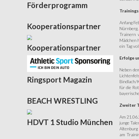
Förderprogramm
Training
Anfang Feb
Kooperationspartner
Nürnberg,
Trainern 
Mädchen ha
Kooperationspartner
ein Tag vo
Erfolge 
Neben dem
Lichtenfel
Ringsport
Magazin
Bindlach/K
für die Ro
bayerisch
BEACH
WRESTLING
Zweiter T
Am 21.06.2
HDVT
1 Studio München
junge Tal
Altenburg 
am Traini