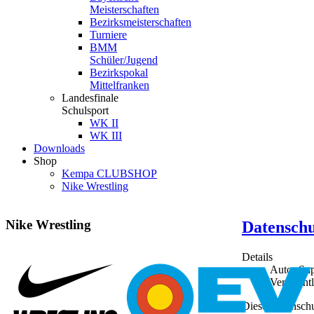
Meisterschaften
Bezirksmeisterschaften
Turniere
BMM
Schüler/Jugend
Bezirkspokal
Mittelfranken
Landesfinale
Schulsport
WK II
WK III
Downloads
Shop
Kempa CLUBSHOP
Nike Wrestling
Nike
Wrestling
Datensch
Details
Autor
Sup
Veröffent
Diese Datenschu