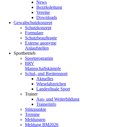
News
Bezirksleitung
Vereine
Downloads
Gewaltschutzkonzept
Schutzkonzept
Formulare
Schutzbeauftragte
Externe anonyme
Anlaufstellen
Sportbetrieb
Sportprogramm
BRV
Mannschaftskämpfe
Schul- und Breitensport
Aktuelles
Wieselabzeichen
Landesfinale Sport
Trainer
Aus- und Weiterbildung
Trainerinfo
Stützpunkte
Termine
Meldungen
Meldung BM2026