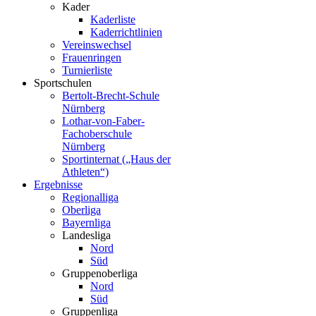
Kader
Kaderliste
Kaderrichtlinien
Vereinswechsel
Frauenringen
Turnierliste
Sportschulen
Bertolt-Brecht-Schule
Nürnberg
Lothar-von-Faber-
Fachoberschule
Nürnberg
Sportinternat („Haus der
Athleten“)
Ergebnisse
Regionalliga
Oberliga
Bayernliga
Landesliga
Nord
Süd
Gruppenoberliga
Nord
Süd
Gruppenliga