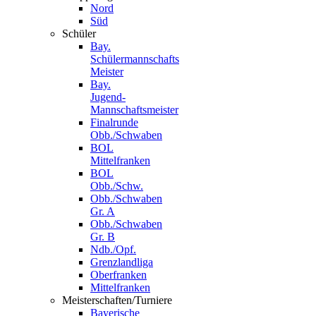
Nord
Süd
Schüler
Bay.
Schülermannschafts
Meister
Bay.
Jugend-
Mannschaftsmeister
Finalrunde
Obb./Schwaben
BOL
Mittelfranken
BOL
Obb./Schw.
Obb./Schwaben
Gr. A
Obb./Schwaben
Gr. B
Ndb./Opf.
Grenzlandliga
Oberfranken
Mittelfranken
Meisterschaften/Turniere
Bayerische