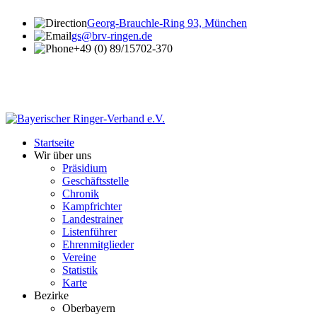
Georg-Brauchle-Ring 93, München
gs@brv-ringen.de
+49 (0) 89/15702-370
Startseite
Wir über uns
Präsidium
Geschäftsstelle
Chronik
Kampfrichter
Landestrainer
Listenführer
Ehrenmitglieder
Vereine
Statistik
Karte
Bezirke
Oberbayern