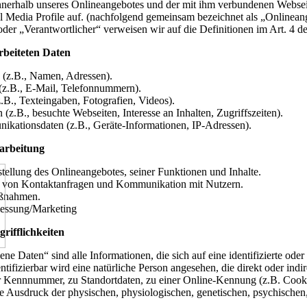
nnerhalb unseres Onlineangebotes und der mit ihm verbundenen Websei
al Media Profile auf. (nachfolgend gemeinsam bezeichnet als „Onlineang
oder „Verantwortlicher“ verweisen wir auf die Definitionen im Art. 
rbeiteten Daten
 (z.B., Namen, Adressen).
(z.B., E-Mail, Telefonnummern).
z.B., Texteingaben, Fotografien, Videos).
(z.B., besuchte Webseiten, Interesse an Inhalten, Zugriffszeiten).
kationsdaten (z.B., Geräte-Informationen, IP-Adressen).
arbeitung
tellung des Onlineangebotes, seiner Funktionen und Inhalte.
 von Kontaktanfragen und Kommunikation mit Nutzern.
aßnahmen.
essung/Marketing
rifflichkeiten
e Daten“ sind alle Informationen, die sich auf eine identifizierte oder
entifizierbar wird eine natürliche Person angesehen, die direkt oder i
 Kennnummer, zu Standortdaten, zu einer Online-Kennung (z.B. Cooki
 Ausdruck der physischen, physiologischen, genetischen, psychischen, wi