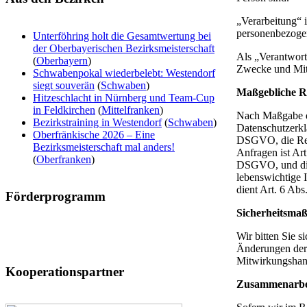
„Verarbeitung“ 
personenbezogen
Unterföhring holt die Gesamtwertung bei
der Oberbayerischen Bezirksmeisterschaft
Als „Verantwortl
(
Oberbayern
)
Zwecke und Mitt
Schwabenpokal wiederbelebt: Westendorf
siegt souverän
(
Schwaben
)
Maßgebliche R
Hitzeschlacht in Nürnberg und Team-Cup
in Feldkirchen
(
Mittelfranken
)
Nach Maßgabe de
Bezirkstraining in Westendorf
(
Schwaben
)
Datenschutzerklä
Oberfränkische 2026 – Eine
DSGVO, die Rech
Bezirksmeisterschaft mal anders!
Anfragen ist Art
(
Oberfranken
)
DSGVO, und die 
lebenswichtige 
dient Art. 6 Ab
Förderprogramm
Sicherheitsm
Wir bitten Sie s
Änderungen der 
Mitwirkungshandl
Kooperationspartner
Zusammenarbeit