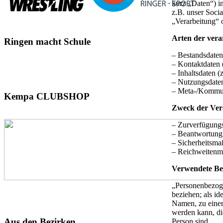
kurz „Daten“) i
z.B. unser Soci
„Verarbeitung“ 
Arten der vera
Ringen
macht Schule
– Bestandsdaten
– Kontaktdaten 
– Inhaltsdaten (
– Nutzungsdaten 
– Meta-/Kommuni
Kempa
CLUBSHOP
Zweck der Ver
– Zurverfügungs
– Beantwortung
– Sicherheitsm
– Reichweitenm
Verwendete Beg
„Personenbezogen
beziehen; als id
Namen, zu einer
werden kann, die
Aus
den Bezirken
Person sind.