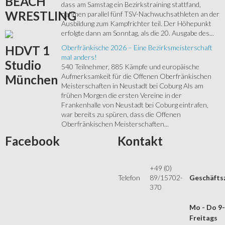
BEACH
dass am Samstag ein Bezirkstraining stattfand,
WRESTLING
nahmen parallel fünf TSV-Nachwuchsathleten an der
Ausbildung zum Kampfrichter teil. Der Höhepunkt
erfolgte dann am Sonntag, als die 20. Ausgabe des...
HDVT
1
Oberfränkische 2026 – Eine Bezirksmeisterschaft
mal anders!
Studio
540 Teilnehmer, 885 Kämpfe und europäische
Aufmerksamkeit für die Offenen Oberfränkischen
München
Meisterschaften in Neustadt bei Coburg Als am
frühen Morgen die ersten Vereine in der
Frankenhalle von Neustadt bei Coburg eintrafen,
war bereits zu spüren, dass die Offenen
Oberfränkischen Meisterschaften...
Facebook
Kontakt
+49 (0)
Telefon
89/15702-
Geschäfts
370
Mo - Do 9
Freitags