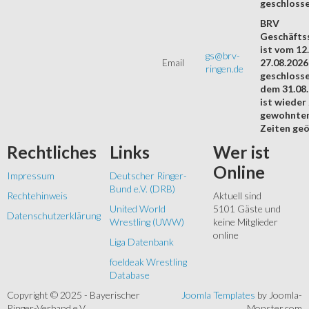
geschloss
BRV
Geschäftss
ist vom 12.
gs@brv-
Email
27.08.2026
ringen.de
geschloss
dem 31.08
ist wieder
gewohnte
Zeiten geö
Rechtliches
Links
Wer
ist
Online
Impressum
Deutscher Ringer-
Bund e.V. (DRB)
Rechtehinweis
Aktuell sind
United World
5101 Gäste und
Datenschutzerklärung
Wrestling (UWW)
keine Mitglieder
online
Liga Datenbank
foeldeak Wrestling
Database
Copyright © 2025 - Bayerischer
Joomla Templates
by Joomla-
Ringer-Verband e.V.
Monster.com