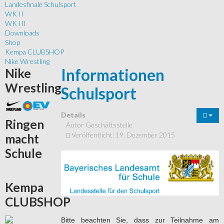
Landesfinale Schulsport
WK II
WK III
Downloads
Shop
Kempa CLUBSHOP
Nike Wrestling
Informationen
Nike
Wrestling
Schulsport
Details
Ringen
Autor
Geschäftsstelle
Veröffentlicht: 19. Dezember 2015
macht
Schule
Kempa
CLUBSHOP
Bitte beachten Sie, dass zur Teilnahme am