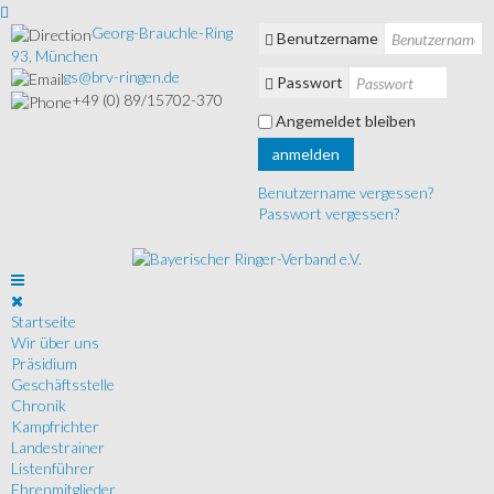
Georg-Brauchle-Ring
Benutzername
93, München
gs@brv-ringen.de
Passwort
+49 (0) 89/15702-370
Angemeldet bleiben
anmelden
Benutzername vergessen?
Passwort vergessen?
Startseite
Wir über uns
Präsidium
Geschäftsstelle
Chronik
Kampfrichter
Landestrainer
Listenführer
Ehrenmitglieder