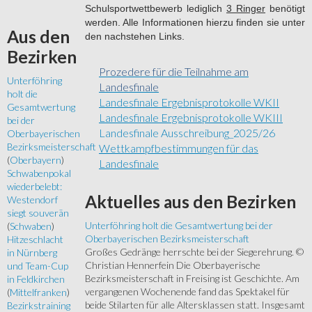
Schulsportwettbewerb lediglich
3 Ringer
benötigt
werden. Alle Informationen hierzu finden sie unter
Aus
den
den nachstehen Links.
Bezirken
Prozedere für die Teilnahme am
Unterföhring
Landesfinale
holt die
Landesfinale Ergebnisprotokolle WKII
Gesamtwertung
Landesfinale Ergebnisprotokolle WKIII
bei der
Landesfinale Ausschreibung_2025/26
Oberbayerischen
Bezirksmeisterschaft
Wettkampfbestimmungen für das
(
Oberbayern
)
Landesfinale
Schwabenpokal
wiederbelebt:
Aktuelles
aus den Bezirken
Westendorf
siegt souverän
Unterföhring holt die Gesamtwertung bei der
(
Schwaben
)
Oberbayerischen Bezirksmeisterschaft
Hitzeschlacht
Großes Gedränge herrschte bei der Siegerehrung. ©
in Nürnberg
Christian Hennerfein Die Oberbayerische
und Team-Cup
Bezirksmeisterschaft in Freising ist Geschichte. Am
in Feldkirchen
vergangenen Wochenende fand das Spektakel für
(
Mittelfranken
)
beide Stilarten für alle Altersklassen statt. Insgesamt
Bezirkstraining