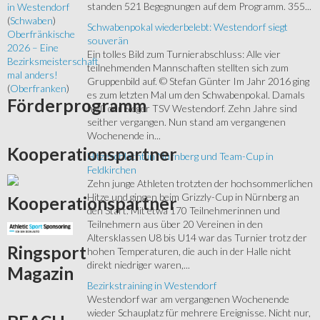
standen 521 Begegnungen auf dem Programm. 355...
in Westendorf
(
Schwaben
)
Schwabenpokal wiederbelebt: Westendorf siegt
Oberfränkische
souverän
2026 – Eine
Ein tolles Bild zum Turnierabschluss: Alle vier
Bezirksmeisterschaft
teilnehmenden Mannschaften stellten sich zum
mal anders!
Gruppenbild auf. © Stefan Günter Im Jahr 2016 ging
(
Oberfranken
)
es zum letzten Mal um den Schwabenpokal. Damals
Förderprogramm
hieß der Sieger TSV Westendorf. Zehn Jahre sind
seither vergangen. Nun stand am vergangenen
Wochenende in...
Kooperationspartner
Hitzeschlacht in Nürnberg und Team-Cup in
Feldkirchen
Zehn junge Athleten trotzten der hochsommerlichen
Hitze und gingen beim Grizzly-Cup in Nürnberg an
Kooperationspartner
den Start. Mit etwa 170 Teilnehmerinnen und
Teilnehmern aus über 20 Vereinen in den
Altersklassen U8 bis U14 war das Turnier trotz der
Ringsport
hohen Temperaturen, die auch in der Halle nicht
direkt niedriger waren,...
Magazin
Bezirkstraining in Westendorf
Westendorf war am vergangenen Wochenende
wieder Schauplatz für mehrere Ereignisse. Nicht nur,