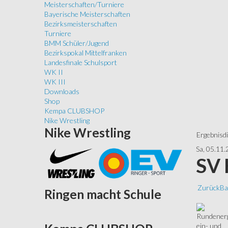
Meisterschaften/Turniere
Bayerische Meisterschaften
Bezirksmeisterschaften
Turniere
BMM Schüler/Jugend
Bezirkspokal Mittelfranken
Landesfinale Schulsport
WK II
WK III
Downloads
Shop
Kempa CLUBSHOP
Nike Wrestling
Nike
Wrestling
Ergebnisd
Sa, 05.11.
SV 
Zurück
Ba
Ringen
macht Schule