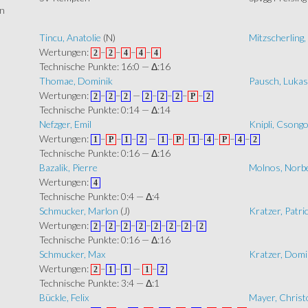
Tincu, Anatolie
(N)
Mitzscherling,
Wertungen:
–
–
–
–
2
2
4
4
4
Technische Punkte: 16:0 — Δ:16
Thomae, Dominik
Pausch, Lukas
Wertungen:
–
–
—
–
–
–
–
2
2
2
2
2
2
P
2
Technische Punkte: 0:14 — Δ:14
Nefzger, Emil
Knipli, Csong
Wertungen:
–
–
–
—
–
–
–
–
–
–
1
P
1
2
1
P
1
4
P
4
2
Technische Punkte: 0:16 — Δ:16
Bazalik, Pierre
Molnos, Norb
Wertungen:
4
Technische Punkte: 0:4 — Δ:4
Schmucker, Marlon
(J)
Kratzer, Patri
Wertungen:
–
–
–
–
–
–
–
2
2
2
2
2
2
2
2
Technische Punkte: 0:16 — Δ:16
Schmucker, Max
Kratzer, Domi
Wertungen:
–
–
—
–
2
1
1
1
2
Technische Punkte: 3:4 — Δ:1
Bückle, Felix
Mayer, Christ