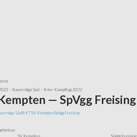
ienst
2022 – Bayernliga Süd – 8-ter Kampftag 2022
Kempten — SpVgg Freising
yernliga Süd
8 KT
SV Kempten
SpVgg Freising
SV Kempten
SpVgg Freising