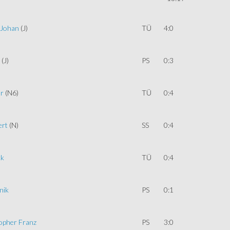
 Johan
(J)
TÜ
4:0
(J)
PS
0:3
or
(N6)
TÜ
0:4
ert
(N)
SS
0:4
ck
TÜ
0:4
nik
PS
0:1
opher Franz
PS
3:0