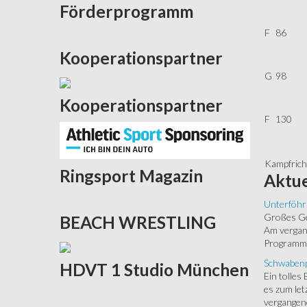
Förderprogramm
F
86
Kooperationspartner
G
98
Kooperationspartner
F
130
Kampfricht
Ringsport
Magazin
Aktue
Unterföhr
Großes Ged
BEACH
WRESTLING
Am vergang
Programm.
Schwabenp
HDVT
1 Studio München
Ein tolles
es zum let
vergangen