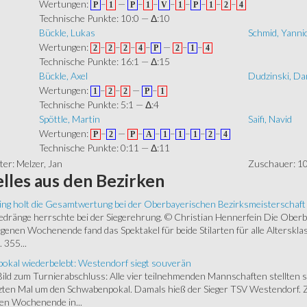
Wertungen:
–
—
–
–
–
–
–
–
–
P
1
P
1
V
1
P
1
2
4
Technische Punkte: 10:0 — Δ:10
Bückle, Lukas
Schmid, Yanni
Wertungen:
–
–
–
–
—
–
–
2
2
2
4
P
2
1
4
Technische Punkte: 16:1 — Δ:15
Bückle, Axel
Dudzinski, Da
Wertungen:
–
–
—
–
1
2
2
P
1
Technische Punkte: 5:1 — Δ:4
Spöttle, Martin
Saifi, Navid
Wertungen:
–
—
–
–
–
–
–
–
P
2
P
A
1
1
1
2
4
Technische Punkte: 0:11 — Δ:11
er: Melzer, Jan
Zuschauer: 1
lles
aus den Bezirken
ing holt die Gesamtwertung bei der Oberbayerischen Bezirksmeisterschaft
ränge herrschte bei der Siegerehrung. © Christian Hennerfein Die Oberbay
enen Wochenende fand das Spektakel für beide Stilarten für alle Alterskl
 355...
okal wiederbelebt: Westendorf siegt souverän
 Bild zum Turnierabschluss: Alle vier teilnehmenden Mannschaften stellten 
zten Mal um den Schwabenpokal. Damals hieß der Sieger TSV Westendorf. 
en Wochenende in...