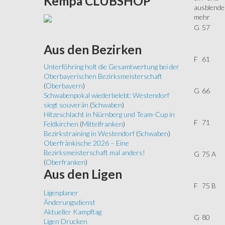
Kempa
CLUBSHOP
mehr
G
57
Aus
den Bezirken
F
61
Unterföhring holt die Gesamtwertung bei der
Oberbayerischen Bezirksmeisterschaft
(
Oberbayern
)
G
66
Schwabenpokal wiederbelebt: Westendorf
siegt souverän
(
Schwaben
)
Hitzeschlacht in Nürnberg und Team-Cup in
F
71
Feldkirchen
(
Mittelfranken
)
Bezirkstraining in Westendorf
(
Schwaben
)
Oberfränkische 2026 – Eine
Bezirksmeisterschaft mal anders!
G
75 A
(
Oberfranken
)
Aus
den Ligen
F
75 B
Ligenplaner
Änderungsdienst
Aktueller Kampftag
G
80
Ligen Drucken