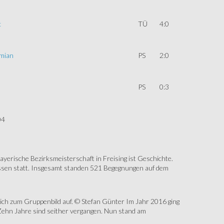
c
TÜ
4:0
mian
PS
2:0
PS
0:3
04
erische Bezirksmeisterschaft in Freising ist Geschichte.
assen statt. Insgesamt standen 521 Begegnungen auf dem
sich zum Gruppenbild auf. © Stefan Günter Im Jahr 2016 ging
Zehn Jahre sind seither vergangen. Nun stand am