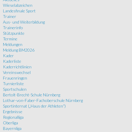
Wieselabzeichen
Landesfinale Sport
Trainer
Aus- und Weiterbildung
Trainerinfo
Stützpunkte
Termine
Meldungen
Meldung BM2026
Kader
Kaderliste
Kaderrichtlinien
Vereinswechsel
Frauenringen
Turnierliste
Sportschulen
Bertolt-Brecht-Schule Nürnberg
Lothar-von-Faber-Fachoberschule Nürnberg
Sportinternat („Haus der Athleten“)
Ergebnisse
Regionalliga
Oberliga
Bayernliga