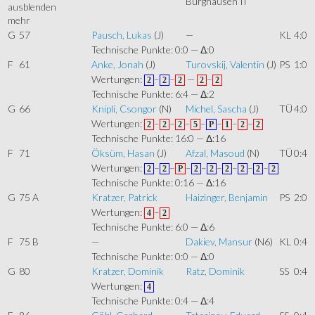
Burghausen II
mehr
G
57
Pausch, Lukas
(J)
—
KL
4:0
Technische Punkte: 0:0 — Δ:0
F
61
Anke, Jonah
(J)
Turovskij, Valentin
(J)
PS
1:0
Wertungen:
–
–
—
–
2
2
2
2
2
Technische Punkte: 6:4 — Δ:2
G
66
Knipli, Csongor
(N)
Michel, Sascha
(J)
TÜ
4:0
Wertungen:
–
–
–
–
–
–
–
2
2
2
5
P
1
2
2
Technische Punkte: 16:0 — Δ:16
F
71
Öksüm, Hasan
(J)
Afzal, Masoud
(N)
TÜ
0:4
Wertungen:
–
–
–
–
–
–
–
–
2
2
P
2
2
2
2
2
2
Technische Punkte: 0:16 — Δ:16
G
75 A
Kratzer, Patrick
Haizinger, Benjamin
PS
2:0
Wertungen:
–
4
2
Technische Punkte: 6:0 — Δ:6
F
75 B
—
Dakiev, Mansur
(N6)
KL
0:4
Technische Punkte: 0:0 — Δ:0
G
80
Kratzer, Dominik
Ratz, Dominik
SS
0:4
Wertungen:
4
Technische Punkte: 0:4 — Δ:4