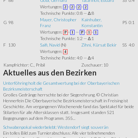
F
86
Göbl, Gerhard
Tatarinov, Eduard
SS
0:4
Wertungen:
–
–
–
2
2
2
2
Technische Punkte: 0:8 — Δ:8
Mayer, Christopher
Kainhuber,
G
98
PS
0:1
Franz
Konstantin
Wertungen:
–
—
–
–
P
1
P
1
1
Technische Punkte: 1:2 — Δ:1
F
130
Saifi, Navid
(N)
Zihni, Kürsat Bekir
SS
4:0
Wertungen:
4
Technische Punkte: 4:0 — Δ:4
Kampfrichter: C., Pribil
Zuschauer: 10
Aktuelles
aus den Bezirken
Unterföhring holt die Gesamtwertung bei der Oberbayerischen
Bezirksmeisterschaft
Großes Gedränge herrschte bei der Siegerehrung. © Christian
Hennerfein Die Oberbayerische Bezirksmeisterschaft in Freising ist
Geschichte. Am vergangenen Wochenende fand das Spektakel für beide
Stilarten für alle Altersklassen statt. Insgesamt standen 521
Begegnungen auf dem Programm. 355...
Schwabenpokal wiederbelebt: Westendorf siegt souverän
Ein tolles Bild zum Turnierabschluss: Alle vier teilnehmenden