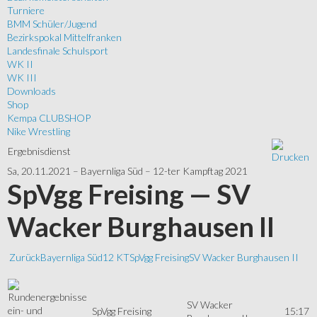
Turniere
BMM Schüler/Jugend
Bezirkspokal Mittelfranken
Landesfinale Schulsport
WK II
WK III
Downloads
Shop
Kempa CLUBSHOP
Nike Wrestling
Ergebnisdienst
Sa, 20.11.2021 – Bayernliga Süd – 12-ter Kampftag 2021
SpVgg Freising — SV
Wacker Burghausen II
Zurück
Bayernliga Süd
12 KT
SpVgg Freising
SV Wacker Burghausen II
SV Wacker
SpVgg Freising
15:17