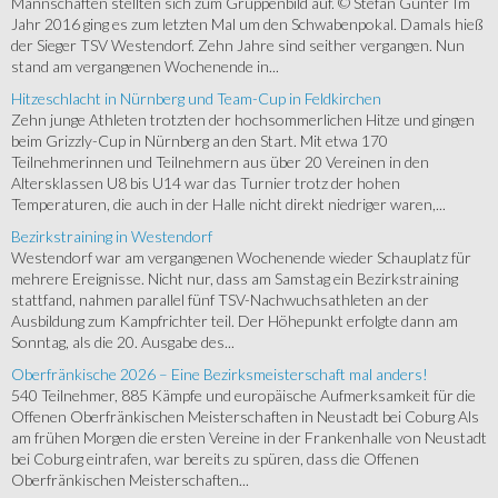
Mannschaften stellten sich zum Gruppenbild auf. © Stefan Günter Im
Jahr 2016 ging es zum letzten Mal um den Schwabenpokal. Damals hieß
der Sieger TSV Westendorf. Zehn Jahre sind seither vergangen. Nun
stand am vergangenen Wochenende in...
Hitzeschlacht in Nürnberg und Team-Cup in Feldkirchen
Zehn junge Athleten trotzten der hochsommerlichen Hitze und gingen
beim Grizzly-Cup in Nürnberg an den Start. Mit etwa 170
Teilnehmerinnen und Teilnehmern aus über 20 Vereinen in den
Altersklassen U8 bis U14 war das Turnier trotz der hohen
Temperaturen, die auch in der Halle nicht direkt niedriger waren,...
Bezirkstraining in Westendorf
Westendorf war am vergangenen Wochenende wieder Schauplatz für
mehrere Ereignisse. Nicht nur, dass am Samstag ein Bezirkstraining
stattfand, nahmen parallel fünf TSV-Nachwuchsathleten an der
Ausbildung zum Kampfrichter teil. Der Höhepunkt erfolgte dann am
Sonntag, als die 20. Ausgabe des...
Oberfränkische 2026 – Eine Bezirksmeisterschaft mal anders!
540 Teilnehmer, 885 Kämpfe und europäische Aufmerksamkeit für die
Offenen Oberfränkischen Meisterschaften in Neustadt bei Coburg Als
am frühen Morgen die ersten Vereine in der Frankenhalle von Neustadt
bei Coburg eintrafen, war bereits zu spüren, dass die Offenen
Oberfränkischen Meisterschaften...