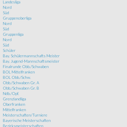
Landesliga
Nord
Süd
Gruppenoberliga
Nord
Süd
Gruppenliga
Nord
Süd
Schüler
Bay. Schülermannschafts Meister
Bay. Jugend-Mannschaftsmeister
Finalrunde Obb./Schwaben
BOL Mittelfranken
BOL Obb./Schw.
Obb./Schwaben Gr. A
Obb./Schwaben Gr. B
Ndb./Opf.
Grenzlandliga
Oberfranken
Mittelfranken
Meisterschaften/Turniere
Bayerische Meisterschaften
Bezirksmeisterschaften