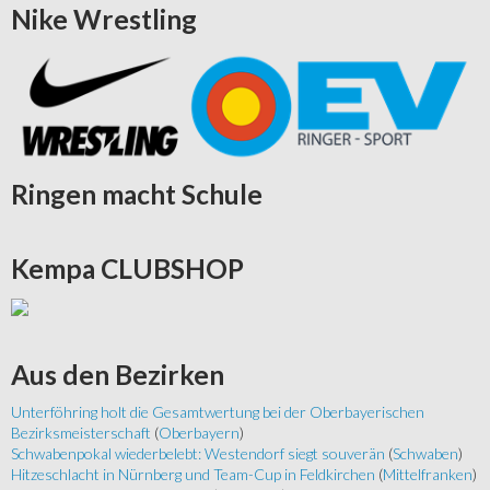
Nike
Wrestling
Ringen
macht Schule
Kempa
CLUBSHOP
Aus
den Bezirken
Unterföhring holt die Gesamtwertung bei der Oberbayerischen
Bezirksmeisterschaft
(
Oberbayern
)
Schwabenpokal wiederbelebt: Westendorf siegt souverän
(
Schwaben
)
Hitzeschlacht in Nürnberg und Team-Cup in Feldkirchen
(
Mittelfranken
)