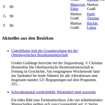
Mansyrov,
Markus
F
86
Eldar
Graßl
Markus
Hartl,
G
98
Graßl
Thomas
Markus
Bückle,
F
86
Graßl
Lukas
Aktuelles
aus den Bezirken
Unterföhring holt die Gesamtwertung bei der
Oberbayerischen Bezirksmeisterschaft
Großes Gedränge herrschte bei der Siegerehrung. © Christian
Hennerfein Die Oberbayerische Bezirksmeisterschaft in
Freising ist Geschichte. Am vergangenen Wochenende fand
das Spektakel für beide Stilarten für alle Altersklassen statt.
Insgesamt standen 521 Begegnungen auf dem Programm.
355...
Schwabenpokal wiederbelebt: Westendorf siegt souverän
Ein tolles Bild zum Turnierabschluss: Alle vier teilnehmenden
Mannschaften stellten sich zum Gruppenbild auf. © Stefan