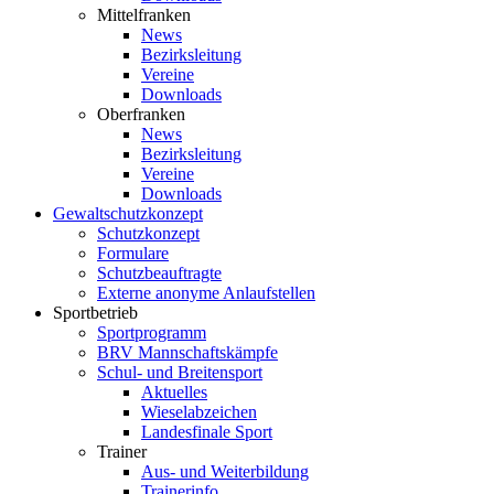
Mittelfranken
News
Bezirksleitung
Vereine
Downloads
Oberfranken
News
Bezirksleitung
Vereine
Downloads
Gewaltschutzkonzept
Schutzkonzept
Formulare
Schutzbeauftragte
Externe anonyme Anlaufstellen
Sportbetrieb
Sportprogramm
BRV Mannschaftskämpfe
Schul- und Breitensport
Aktuelles
Wieselabzeichen
Landesfinale Sport
Trainer
Aus- und Weiterbildung
Trainerinfo