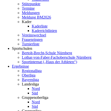
Stützpunkte
Termine
Meldungen
Meldung BM2026
Kader
Kaderliste
Kaderrichtlinien
Vereinswechsel
Frauenringen
Turnierliste
Sportschulen
Bertolt-Brecht-Schule Nürnberg
Lothar-von-Faber-Fachoberschule Nürnberg
Sportinternat („Haus der Athleten“)
Ergebnisse
Regionalliga
Oberliga
Bayernliga
Landesliga
Nord
Süd
Gruppenoberliga
Nord
Süd
Gruppenliga