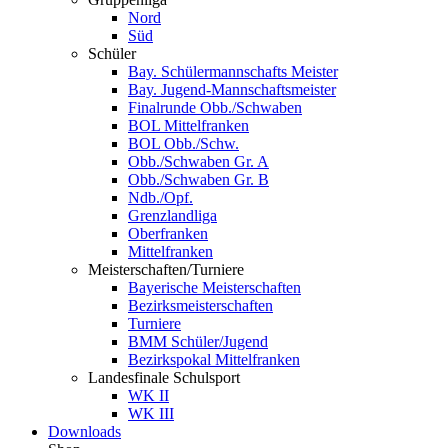
Nord
Süd
Schüler
Bay. Schülermannschafts Meister
Bay. Jugend-Mannschaftsmeister
Finalrunde Obb./Schwaben
BOL Mittelfranken
BOL Obb./Schw.
Obb./Schwaben Gr. A
Obb./Schwaben Gr. B
Ndb./Opf.
Grenzlandliga
Oberfranken
Mittelfranken
Meisterschaften/Turniere
Bayerische Meisterschaften
Bezirksmeisterschaften
Turniere
BMM Schüler/Jugend
Bezirkspokal Mittelfranken
Landesfinale Schulsport
WK II
WK III
Downloads