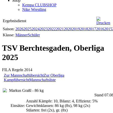
Shop
Kempa CLUBSHOP
Nike Wrestling
Ergebnisdienst
Saison:
2026
2025
2024
2023
2022
2021
2020
2019
2018
2017
2016
2015
Klasse:
Männer
Schüler
TSV Berchtesgaden, Oberliga
2025
FILA Regeln 2014
Zur Mannschaftübersicht
Zur Oberliga
Kampfübersicht
Mannschaftsliste
Markus Graßl - 86 kg
Stand 07.0
Anzahl Kämpfe: 10, Bilanz: 4, Effizienz: 5%
Einsätze:
Gewichtsklassen: 86 kg (8x), 98 kg (2x)
Stilarten: frei (2x), gr. (8x)