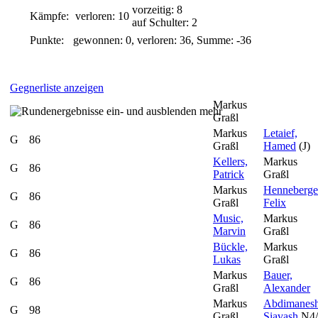
vorzeitig: 8
Kämpfe:
verloren: 10
auf Schulter: 2
Punkte:
gewonnen: 0, verloren: 36, Summe: -36
Gegnerliste anzeigen
Markus
mehr
Graßl
Markus
Letaief,
G
86
Graßl
Hamed
(J)
Kellers,
Markus
G
86
Patrick
Graßl
Markus
Henneberge
G
86
Graßl
Felix
Music,
Markus
G
86
Marvin
Graßl
Bückle,
Markus
G
86
Lukas
Graßl
Markus
Bauer,
G
86
Graßl
Alexander
Markus
Abdimanesh
G
98
Graßl
Siavash
N4/