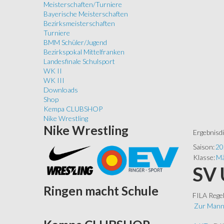
Meisterschaften/Turniere
Bayerische Meisterschaften
Bezirksmeisterschaften
Turniere
BMM Schüler/Jugend
Bezirkspokal Mittelfranken
Landesfinale Schulsport
WK II
WK III
Downloads
Shop
Kempa CLUBSHOP
Nike Wrestling
Nike
Wrestling
Ergebnisd
Saison:
20
Klasse:
Mä
SV 
Ringen
macht Schule
FILA Rege
Zur Mann