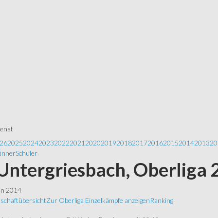
ienst
26
2025
2024
2023
2022
2021
2020
2019
2018
2017
2016
2015
2014
2013
20
nner
Schüler
Untergriesbach, Oberliga 
ln 2014
schaftübersicht
Zur Oberliga
Einzelkämpfe anzeigen
Ranking