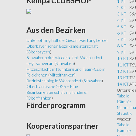
Kempa
CLUBSHOP
1 KT
SV 
2 KT
SV 
3 KT
SpV
4 KT
SV 
5 KT
SV 
Aus
den Bezirken
6 KT
SV 
7 KT
SV 
Unterföhring holt die Gesamtwertung bei der
8 KT
SV 
Oberbayerischen Bezirksmeisterschaft
(
Oberbayern
)
9 KT
SV 
Schwabenpokal wiederbelebt: Westendorf
10 KT
SV 
siegt souverän
(
Schwaben
)
11 KT
TSV
Hitzeschlacht in Nürnberg und Team-Cup in
12 KT
SV 
Feldkirchen
(
Mittelfranken
)
13 KT
TV 
Bezirkstraining in Westendorf
(
Schwaben
)
14 KT
ATS
Oberfränkische 2026 – Eine
Untergrie
Bezirksmeisterschaft mal anders!
Tabelle
(
Oberfranken
)
Kämpfe
Förderprogramm
Mannscha
Statistik
Wacker
Kooperationspartner
Tabelle
Kämpfe