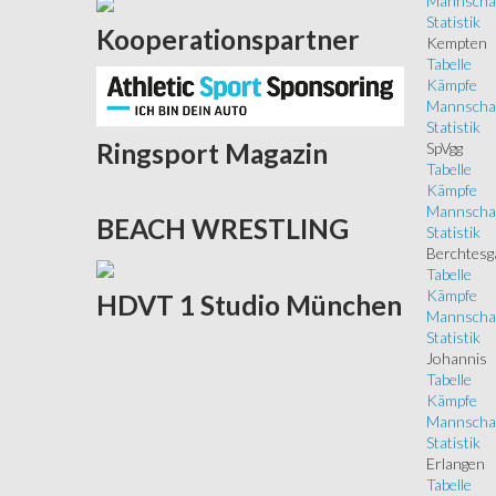
Mannscha
Statistik
Kooperationspartner
Kempten
Tabelle
Kämpfe
Mannscha
Statistik
Ringsport
Magazin
SpVgg
Tabelle
Kämpfe
Mannscha
BEACH
WRESTLING
Statistik
Berchtesg
Tabelle
Kämpfe
HDVT
1 Studio München
Mannscha
Statistik
Johannis
Tabelle
Kämpfe
Mannscha
Statistik
Erlangen
Tabelle