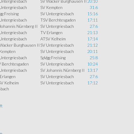
Untergriesbach
SV Wacker Burghausen II
20:10
Untergriesbach
SV Kempten
31:6
gg Freising
SV Untergriesbach
15:16
Untergriesbach
TSV Berchtesgaden
17:11
Johannis Nürnberg II
SV Untergriesbach
27:6
Untergriesbach
TV Erlangen
21:13
Untergriesbach
ATSV Kelheim
17:14
Wacker Burghausen II
SV Untergriesbach
21:12
Kempten
SV Untergriesbach
20:11
Untergriesbach
SpVgg Freising
25:8
 Berchtesgaden
SV Untergriesbach
10:24
Untergriesbach
SV Johannis Nürnberg II
13:17
Erlangen
SV Untergriesbach
27:6
V Kelheim
SV Untergriesbach
17:12
sbach
ft