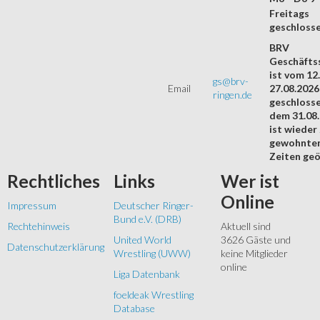
Freitags
geschloss
BRV
Geschäftss
ist vom 12.
gs@brv-
Email
27.08.2026
ringen.de
geschloss
dem 31.08
ist wieder
gewohnte
Zeiten geö
Rechtliches
Links
Wer
ist
Online
Impressum
Deutscher Ringer-
Bund e.V. (DRB)
Rechtehinweis
Aktuell sind
United World
3626 Gäste und
Datenschutzerklärung
Wrestling (UWW)
keine Mitglieder
online
Liga Datenbank
foeldeak Wrestling
Database