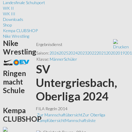
Landesfinale Schulsport
WK II
WK III
Downloads
Shop
Kempa CLUBSHOP
Nike Wrestling
Nike
Ergebnisdienst
Wrestling
Saison:
2026
2025
2024
2023
2022
2021
2020
2019
201
Klasse:
Männer
Schüler
SV
Ringen
Untergriesbach,
macht
Schule
Oberliga 2024
Kempa
FILA Regeln 2014
Zur Mannschaftübersicht
Zur Oberliga
CLUBSHOP
Kampfübersicht
Mannschaftsliste