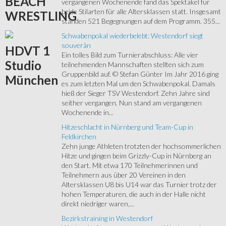
BEACH
vergangenen Wochenende fand das Spektakel für
beide Stilarten für alle Altersklassen statt. Insgesamt
WRESTLING
standen 521 Begegnungen auf dem Programm. 355...
Schwabenpokal wiederbelebt: Westendorf siegt
souverän
HDVT
1
Ein tolles Bild zum Turnierabschluss: Alle vier
Studio
teilnehmenden Mannschaften stellten sich zum
Gruppenbild auf. © Stefan Günter Im Jahr 2016 ging
München
es zum letzten Mal um den Schwabenpokal. Damals
hieß der Sieger TSV Westendorf. Zehn Jahre sind
seither vergangen. Nun stand am vergangenen
Wochenende in...
Hitzeschlacht in Nürnberg und Team-Cup in
Feldkirchen
Zehn junge Athleten trotzten der hochsommerlichen
Hitze und gingen beim Grizzly-Cup in Nürnberg an
den Start. Mit etwa 170 Teilnehmerinnen und
Teilnehmern aus über 20 Vereinen in den
Altersklassen U8 bis U14 war das Turnier trotz der
hohen Temperaturen, die auch in der Halle nicht
direkt niedriger waren,...
Bezirkstraining in Westendorf