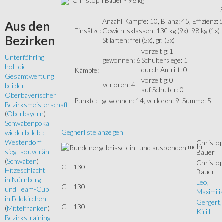
Christoph Bauer - 98 kg
Anzahl Kämpfe: 10, Bilanz: 45, Effizienz:
Aus
den
Einsätze:
Gewichtsklassen: 130 kg (9x), 98 kg (1x)
Bezirken
Stilarten: frei (5x), gr. (5x)
vorzeitig: 1
Unterföhring
gewonnen: 6
Schultersiege: 1
holt die
durch Antritt: 0
Kämpfe:
Gesamtwertung
vorzeitig: 0
verloren: 4
bei der
auf Schulter: 0
Oberbayerischen
Punkte:
gewonnen: 14, verloren: 9, Summe: 5
Bezirksmeisterschaft
(
Oberbayern
)
Schwabenpokal
Gegnerliste anzeigen
wiederbelebt:
Westendorf
Christo
mehr
siegt souverän
Bauer
(
Schwaben
)
Christo
G
130
Hitzeschlacht
Bauer
in Nürnberg
Leo,
G
130
und Team-Cup
Maximili
in Feldkirchen
Gergert,
G
130
(
Mittelfranken
)
Kirill
Bezirkstraining