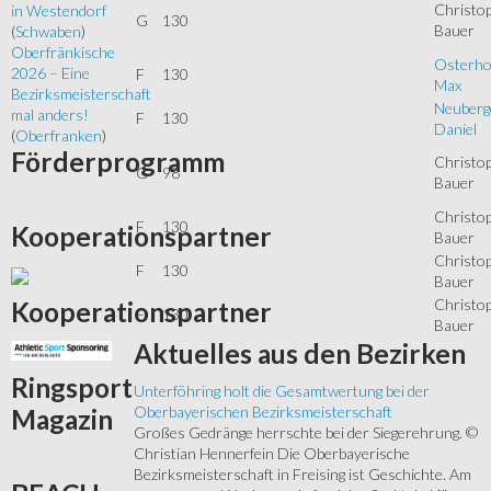
Christo
in Westendorf
G
130
Bauer
(
Schwaben
)
Oberfränkische
Osterhof
2026 – Eine
F
130
Max
Bezirksmeisterschaft
Neuberg
mal anders!
F
130
Daniel
(
Oberfranken
)
Förderprogramm
Christo
G
98
Bauer
Christo
F
130
Kooperationspartner
Bauer
Christo
F
130
Bauer
Christo
Kooperationspartner
F
130
Bauer
Aktuelles
aus den Bezirken
Ringsport
Unterföhring holt die Gesamtwertung bei der
Oberbayerischen Bezirksmeisterschaft
Magazin
Großes Gedränge herrschte bei der Siegerehrung. ©
Christian Hennerfein Die Oberbayerische
Bezirksmeisterschaft in Freising ist Geschichte. Am