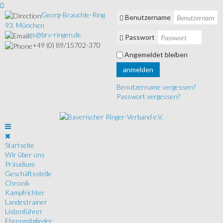
Georg-Brauchle-Ring
Benutzername
93, München
gs@brv-ringen.de
Passwort
+49 (0) 89/15702-370
Angemeldet bleiben
anmelden
Benutzername vergessen?
Passwort vergessen?
Startseite
Wir über uns
Präsidium
Geschäftsstelle
Chronik
Kampfrichter
Landestrainer
Listenführer
Ehrenmitglieder