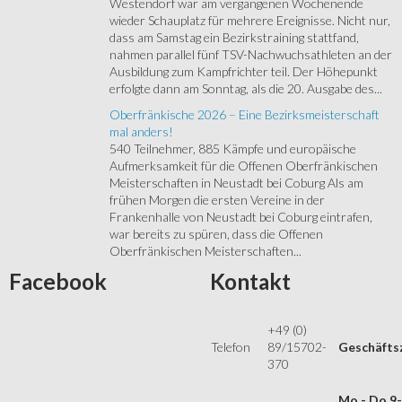
Westendorf war am vergangenen Wochenende
wieder Schauplatz für mehrere Ereignisse. Nicht nur,
dass am Samstag ein Bezirkstraining stattfand,
nahmen parallel fünf TSV-Nachwuchsathleten an der
Ausbildung zum Kampfrichter teil. Der Höhepunkt
erfolgte dann am Sonntag, als die 20. Ausgabe des...
Oberfränkische 2026 – Eine Bezirksmeisterschaft
mal anders!
540 Teilnehmer, 885 Kämpfe und europäische
Aufmerksamkeit für die Offenen Oberfränkischen
Meisterschaften in Neustadt bei Coburg Als am
frühen Morgen die ersten Vereine in der
Frankenhalle von Neustadt bei Coburg eintrafen,
war bereits zu spüren, dass die Offenen
Oberfränkischen Meisterschaften...
Facebook
Kontakt
+49 (0)
Telefon
89/15702-
Geschäfts
370
Mo - Do 9