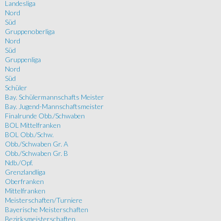
Landesliga
Nord
Süd
Gruppenoberliga
Nord
Süd
Gruppenliga
Nord
Süd
Schüler
Bay. Schülermannschafts Meister
Bay. Jugend-Mannschaftsmeister
Finalrunde Obb./Schwaben
BOL Mittelfranken
BOL Obb./Schw.
Obb./Schwaben Gr. A
Obb./Schwaben Gr. B
Ndb./Opf.
Grenzlandliga
Oberfranken
Mittelfranken
Meisterschaften/Turniere
Bayerische Meisterschaften
Bezirksmeisterschaften