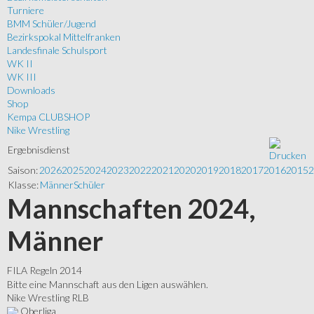
Turniere
BMM Schüler/Jugend
Bezirkspokal Mittelfranken
Landesfinale Schulsport
WK II
WK III
Downloads
Shop
Kempa CLUBSHOP
Nike Wrestling
Ergebnisdienst
Saison:
2026
2025
2024
2023
2022
2021
2020
2019
2018
2017
2016
2015
2
Klasse:
Männer
Schüler
Mannschaften 2024,
Männer
FILA Regeln 2014
Bitte eine Mannschaft aus den Ligen auswählen.
Nike Wrestling RLB
Oberliga