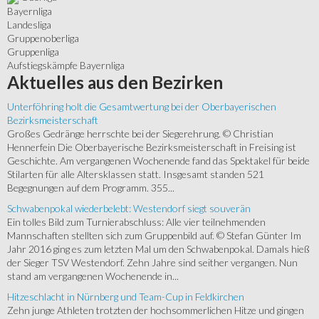
Bayernliga
Landesliga
Gruppenoberliga
Gruppenliga
Aufstiegskämpfe Bayernliga
Aktuelles
aus den Bezirken
Unterföhring holt die Gesamtwertung bei der Oberbayerischen
Bezirksmeisterschaft
Großes Gedränge herrschte bei der Siegerehrung. © Christian
Hennerfein Die Oberbayerische Bezirksmeisterschaft in Freising ist
Geschichte. Am vergangenen Wochenende fand das Spektakel für beide
Stilarten für alle Altersklassen statt. Insgesamt standen 521
Begegnungen auf dem Programm. 355...
Schwabenpokal wiederbelebt: Westendorf siegt souverän
Ein tolles Bild zum Turnierabschluss: Alle vier teilnehmenden
Mannschaften stellten sich zum Gruppenbild auf. © Stefan Günter Im
Jahr 2016 ging es zum letzten Mal um den Schwabenpokal. Damals hieß
der Sieger TSV Westendorf. Zehn Jahre sind seither vergangen. Nun
stand am vergangenen Wochenende in...
Hitzeschlacht in Nürnberg und Team-Cup in Feldkirchen
Zehn junge Athleten trotzten der hochsommerlichen Hitze und gingen