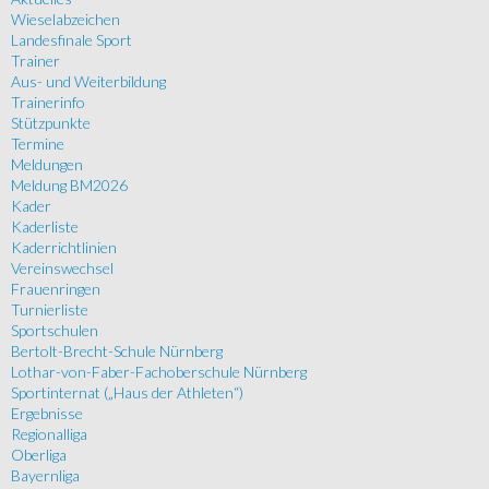
Wieselabzeichen
Landesfinale Sport
Trainer
Aus- und Weiterbildung
Trainerinfo
Stützpunkte
Termine
Meldungen
Meldung BM2026
Kader
Kaderliste
Kaderrichtlinien
Vereinswechsel
Frauenringen
Turnierliste
Sportschulen
Bertolt-Brecht-Schule Nürnberg
Lothar-von-Faber-Fachoberschule Nürnberg
Sportinternat („Haus der Athleten“)
Ergebnisse
Regionalliga
Oberliga
Bayernliga