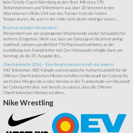
beim Grizzly-Cup in Nürnberg an den Start. Mit etwa 170
Teilnehmerinnen und Teilnehmern aus über 20 Vereinen in den
Altersklassen U8 bis U14 war das Turnier trotz der hohen
Temperaturen, die auch in der Halle nicht direkt niedriger waren,...
Bezirkstraining in Westendorf
Westendorf war am vergangenen Wochenende wieder Schauplatz für
mehrere Ereignisse. Nicht nur, dass am Samstag ein Bezirkstraining
stattfand, nahmen parallel fünf TSV-Nachwuchsathleten an der
Ausbildung zum Kampfrichter teil. Der Höhepunkt erfolgte dann am
Sonntag, als die 20. Ausgabe des...
Oberfränkische 2026 – Eine Bezirksmeisterschaft mal anders!
540 Teilnehmer, 885 Kämpfe und europäische Aufmerksamkeit für die
Offenen Oberfränkischen Meisterschaften in Neustadt bei Coburg Als
am frühen Morgen die ersten Vereine in der Frankenhalle von Neustadt
bei Coburg eintrafen, war bereits zu spüren, dass die Offenen
Oberfränkischen Meisterschaften...
Nike
Wrestling