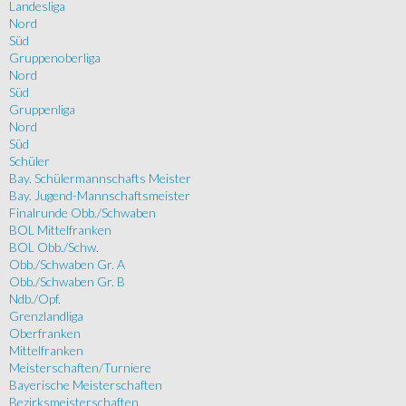
Landesliga
Nord
Süd
Gruppenoberliga
Nord
Süd
Gruppenliga
Nord
Süd
Schüler
Bay. Schülermannschafts Meister
Bay. Jugend-Mannschaftsmeister
Finalrunde Obb./Schwaben
BOL Mittelfranken
BOL Obb./Schw.
Obb./Schwaben Gr. A
Obb./Schwaben Gr. B
Ndb./Opf.
Grenzlandliga
Oberfranken
Mittelfranken
Meisterschaften/Turniere
Bayerische Meisterschaften
Bezirksmeisterschaften