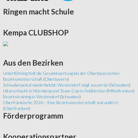
Ringen
macht Schule
Kempa
CLUBSHOP
Aus
den Bezirken
Unterföhring holt die Gesamtwertung bei der Oberbayerischen
Bezirksmeisterschaft
(
Oberbayern
)
Schwabenpokal wiederbelebt: Westendorf siegt souverän
(
Schwaben
)
Hitzeschlacht in Nürnberg und Team-Cup in Feldkirchen
(
Mittelfranken
)
Bezirkstraining in Westendorf
(
Schwaben
)
Oberfränkische 2026 – Eine Bezirksmeisterschaft mal anders!
(
Oberfranken
)
Förderprogramm
Kooperationspartner