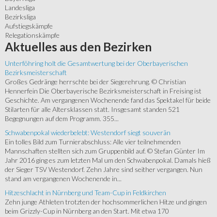
Landesliga
Bezirksliga
Aufstiegskämpfe
Relegationskämpfe
Aktuelles
aus den Bezirken
Unterföhring holt die Gesamtwertung bei der Oberbayerischen
Bezirksmeisterschaft
Großes Gedränge herrschte bei der Siegerehrung. © Christian
Hennerfein Die Oberbayerische Bezirksmeisterschaft in Freising ist
Geschichte. Am vergangenen Wochenende fand das Spektakel für beide
Stilarten für alle Altersklassen statt. Insgesamt standen 521
Begegnungen auf dem Programm. 355...
Schwabenpokal wiederbelebt: Westendorf siegt souverän
Ein tolles Bild zum Turnierabschluss: Alle vier teilnehmenden
Mannschaften stellten sich zum Gruppenbild auf. © Stefan Günter Im
Jahr 2016 ging es zum letzten Mal um den Schwabenpokal. Damals hieß
der Sieger TSV Westendorf. Zehn Jahre sind seither vergangen. Nun
stand am vergangenen Wochenende in...
Hitzeschlacht in Nürnberg und Team-Cup in Feldkirchen
Zehn junge Athleten trotzten der hochsommerlichen Hitze und gingen
beim Grizzly-Cup in Nürnberg an den Start. Mit etwa 170