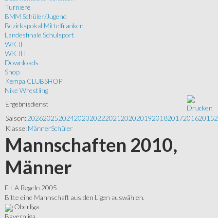
Turniere
BMM Schüler/Jugend
Bezirkspokal Mittelfranken
Landesfinale Schulsport
WK II
WK III
Downloads
Shop
Kempa CLUBSHOP
Nike Wrestling
Ergebnisdienst
Saison:
2026
2025
2024
2023
2022
2021
2020
2019
2018
2017
2016
2015
2
Klasse:
Männer
Schüler
Mannschaften 2010,
Männer
FILA Regeln 2005
Bitte eine Mannschaft aus den Ligen auswählen.
Oberliga
Bayernliga