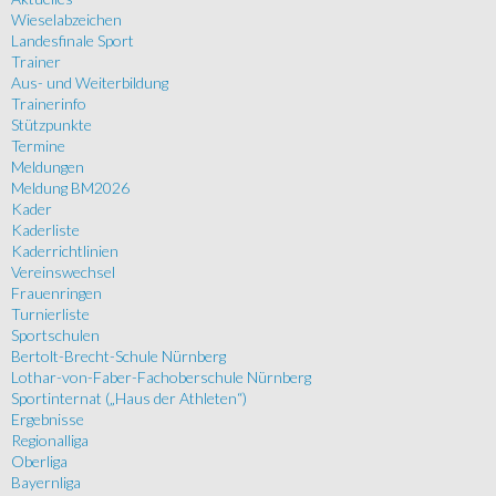
Wieselabzeichen
Landesfinale Sport
Trainer
Aus- und Weiterbildung
Trainerinfo
Stützpunkte
Termine
Meldungen
Meldung BM2026
Kader
Kaderliste
Kaderrichtlinien
Vereinswechsel
Frauenringen
Turnierliste
Sportschulen
Bertolt-Brecht-Schule Nürnberg
Lothar-von-Faber-Fachoberschule Nürnberg
Sportinternat („Haus der Athleten“)
Ergebnisse
Regionalliga
Oberliga
Bayernliga