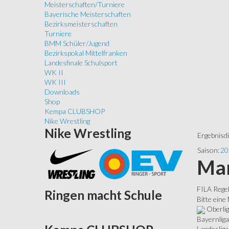
Meisterschaften/Turniere
Bayerische Meisterschaften
Bezirksmeisterschaften
Turniere
BMM Schüler/Jugend
Bezirkspokal Mittelfranken
Landesfinale Schulsport
WK II
WK III
Downloads
Shop
Kempa CLUBSHOP
Nike Wrestling
Nike
Wrestling
Ergebnisd
Saison:
20
Man
FILA Rege
Ringen
macht Schule
Bitte eine
Oberli
Bayernliga
Landesliga