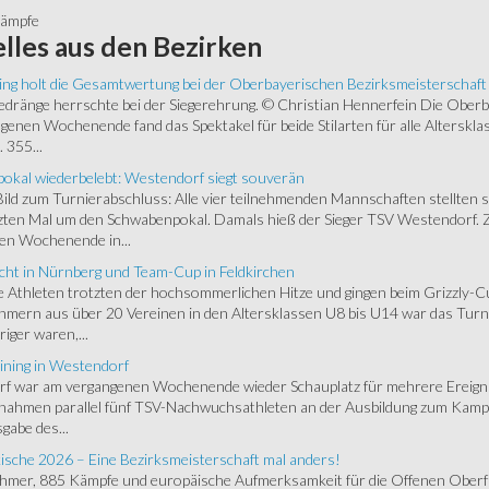
kämpfe
lles
aus den Bezirken
ing holt die Gesamtwertung bei der Oberbayerischen Bezirksmeisterschaft
ränge herrschte bei der Siegerehrung. © Christian Hennerfein Die Oberbay
enen Wochenende fand das Spektakel für beide Stilarten für alle Alterskl
 355...
okal wiederbelebt: Westendorf siegt souverän
 Bild zum Turnierabschluss: Alle vier teilnehmenden Mannschaften stellten 
zten Mal um den Schwabenpokal. Damals hieß der Sieger TSV Westendorf. 
en Wochenende in...
cht in Nürnberg und Team-Cup in Feldkirchen
 Athleten trotzten der hochsommerlichen Hitze und gingen beim Grizzly-C
hmern aus über 20 Vereinen in den Altersklassen U8 bis U14 war das Turnie
riger waren,...
ining in Westendorf
 war am vergangenen Wochenende wieder Schauplatz für mehrere Ereigniss
 nahmen parallel fünf TSV-Nachwuchsathleten an der Ausbildung zum Kampfr
gabe des...
ische 2026 – Eine Bezirksmeisterschaft mal anders!
ehmer, 885 Kämpfe und europäische Aufmerksamkeit für die Offenen Oberfr