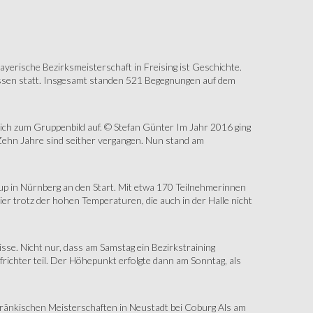
erische Bezirksmeisterschaft in Freising ist Geschichte.
assen statt. Insgesamt standen 521 Begegnungen auf dem
sich zum Gruppenbild auf. © Stefan Günter Im Jahr 2016 ging
Zehn Jahre sind seither vergangen. Nun stand am
up in Nürnberg an den Start. Mit etwa 170 Teilnehmerinnen
r trotz der hohen Temperaturen, die auch in der Halle nicht
e. Nicht nur, dass am Samstag ein Bezirkstraining
ichter teil. Der Höhepunkt erfolgte dann am Sonntag, als
änkischen Meisterschaften in Neustadt bei Coburg Als am