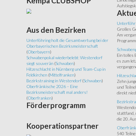
Kempa
CLUBSHOP
Aufstiegs
Aktue
Unterföhr
Aus
den Bezirken
Großes Ged
Am vergang
Unterföhring holt die Gesamtwertung bei der
Programm.
Oberbayerischen Bezirksmeisterschaft
Schwabenp
(
Oberbayern
)
Ein tolles
Schwabenpokal wiederbelebt: Westendorf
es zum let
siegt souverän
(
Schwaben
)
vergangen
Hitzeschlacht in Nürnberg und Team-Cup in
Feldkirchen
(
Mittelfranken
)
Hitzeschla
Bezirkstraining in Westendorf
(
Schwaben
)
Zehn junge
Oberfränkische 2026 – Eine
und Teilne
Bezirksmeisterschaft mal anders!
direkt nied
(
Oberfranken
)
Bezirkstra
Förderprogramm
Westendorf
stattfand,
die 20. Aus
Kooperationspartner
Oberfränk
540 Teiln