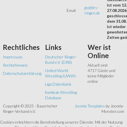
ist vom 12.
gs@brv-
Email
27.08.2026
ringen.de
geschloss
dem 31.08
ist wieder
gewohnte
Zeiten geö
Rechtliches
Links
Wer
ist
Online
Impressum
Deutscher Ringer-
Bund e.V. (DRB)
Rechtehinweis
Aktuell sind
United World
4717 Gäste und
Datenschutzerklärung
Wrestling (UWW)
keine Mitglieder
online
Liga Datenbank
foeldeak Wrestling
Database
Copyright © 2025 - Bayerischer
Joomla Templates
by Joomla-
Ringer-Verband e.V.
Monster.com
Cookies erleichtern die Bereitstellung unserer Dienste. Mit der Nutzung