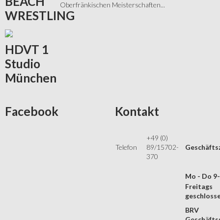
BEACH
Oberfränkischen Meisterschaften...
WRESTLING
HDVT
1
Studio
München
Facebook
Kontakt
+49 (0)
Telefon
89/15702-
Geschäfts
370
Mo - Do 9
Freitags
geschloss
BRV
Geschäftss