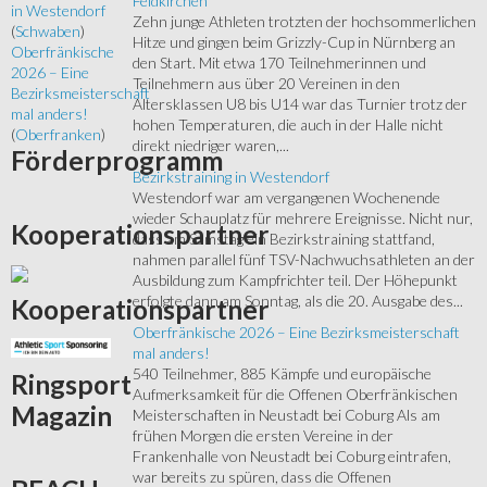
Feldkirchen
in Westendorf
Zehn junge Athleten trotzten der hochsommerlichen
(
Schwaben
)
Hitze und gingen beim Grizzly-Cup in Nürnberg an
Oberfränkische
den Start. Mit etwa 170 Teilnehmerinnen und
2026 – Eine
Teilnehmern aus über 20 Vereinen in den
Bezirksmeisterschaft
Altersklassen U8 bis U14 war das Turnier trotz der
mal anders!
hohen Temperaturen, die auch in der Halle nicht
(
Oberfranken
)
direkt niedriger waren,...
Förderprogramm
Bezirkstraining in Westendorf
Westendorf war am vergangenen Wochenende
wieder Schauplatz für mehrere Ereignisse. Nicht nur,
Kooperationspartner
dass am Samstag ein Bezirkstraining stattfand,
nahmen parallel fünf TSV-Nachwuchsathleten an der
Ausbildung zum Kampfrichter teil. Der Höhepunkt
erfolgte dann am Sonntag, als die 20. Ausgabe des...
Kooperationspartner
Oberfränkische 2026 – Eine Bezirksmeisterschaft
mal anders!
540 Teilnehmer, 885 Kämpfe und europäische
Ringsport
Aufmerksamkeit für die Offenen Oberfränkischen
Magazin
Meisterschaften in Neustadt bei Coburg Als am
frühen Morgen die ersten Vereine in der
Frankenhalle von Neustadt bei Coburg eintrafen,
war bereits zu spüren, dass die Offenen