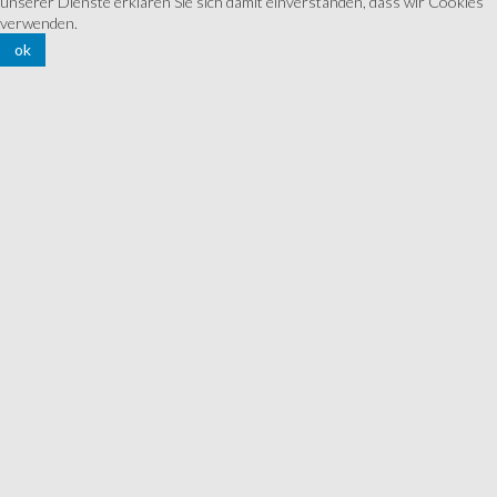
unserer Dienste erklären Sie sich damit einverstanden, dass wir Cookies
verwenden.
ok