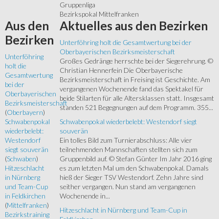
Gruppenliga
Bezirkspokal Mittelfranken
Aktuelles
aus den Bezirken
Aus
den
Bezirken
Unterföhring holt die Gesamtwertung bei der
Oberbayerischen Bezirksmeisterschaft
Unterföhring
Großes Gedränge herrschte bei der Siegerehrung. ©
holt die
Christian Hennerfein Die Oberbayerische
Gesamtwertung
Bezirksmeisterschaft in Freising ist Geschichte. Am
bei der
vergangenen Wochenende fand das Spektakel für
Oberbayerischen
beide Stilarten für alle Altersklassen statt. Insgesamt
Bezirksmeisterschaft
standen 521 Begegnungen auf dem Programm. 355...
(
Oberbayern
)
Schwabenpokal wiederbelebt: Westendorf siegt
Schwabenpokal
souverän
wiederbelebt:
Ein tolles Bild zum Turnierabschluss: Alle vier
Westendorf
teilnehmenden Mannschaften stellten sich zum
siegt souverän
Gruppenbild auf. © Stefan Günter Im Jahr 2016 ging
(
Schwaben
)
es zum letzten Mal um den Schwabenpokal. Damals
Hitzeschlacht
hieß der Sieger TSV Westendorf. Zehn Jahre sind
in Nürnberg
seither vergangen. Nun stand am vergangenen
und Team-Cup
Wochenende in...
in Feldkirchen
(
Mittelfranken
)
Hitzeschlacht in Nürnberg und Team-Cup in
Bezirkstraining