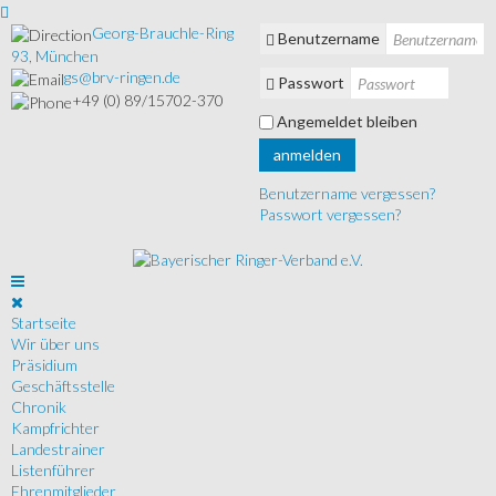
Georg-Brauchle-Ring
Benutzername
93, München
gs@brv-ringen.de
Passwort
+49 (0) 89/15702-370
Angemeldet bleiben
anmelden
Benutzername vergessen?
Passwort vergessen?
Startseite
Wir über uns
Präsidium
Geschäftsstelle
Chronik
Kampfrichter
Landestrainer
Listenführer
Ehrenmitglieder