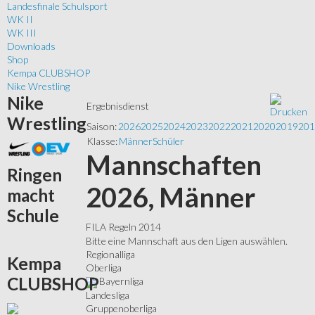
Landesfinale Schulsport
WK II
WK III
Downloads
Shop
Kempa CLUBSHOP
Nike Wrestling
Nike
Ergebnisdienst
Wrestling
Saison:
2026
2025
2024
2023
2022
2021
2020
2019
201
Klasse:
Männer
Schüler
Mannschaften
Ringen
2026, Männer
macht
Schule
FILA Regeln 2014
Bitte eine Mannschaft aus den Ligen auswählen.
Regionalliga
Kempa
Oberliga
CLUBSHOP
Bayernliga
Landesliga
Gruppenoberliga