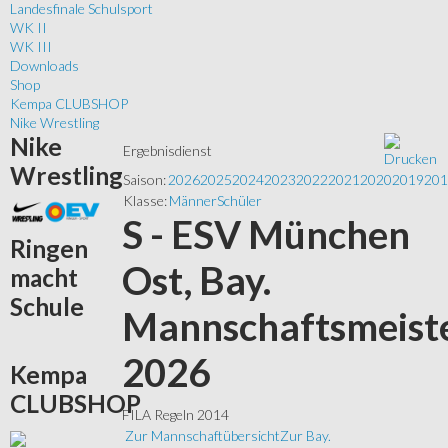
Landesfinale Schulsport
WK II
WK III
Downloads
Shop
Kempa CLUBSHOP
Nike Wrestling
Nike
Ergebnisdienst
Wrestling
Saison:
2026
2025
2024
2023
2022
2021
2020
2019
201
Klasse:
Männer
Schüler
S - ESV München
Ringen
Ost, Bay.
macht
Schule
Mannschaftsmeist
2026
Kempa
CLUBSHOP
FILA Regeln 2014
Zur Mannschaftübersicht
Zur Bay.