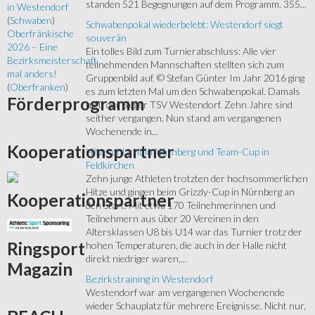
standen 521 Begegnungen auf dem Programm. 355...
in Westendorf
(
Schwaben
)
Schwabenpokal wiederbelebt: Westendorf siegt
Oberfränkische
souverän
2026 – Eine
Ein tolles Bild zum Turnierabschluss: Alle vier
Bezirksmeisterschaft
teilnehmenden Mannschaften stellten sich zum
mal anders!
Gruppenbild auf. © Stefan Günter Im Jahr 2016 ging
(
Oberfranken
)
es zum letzten Mal um den Schwabenpokal. Damals
Förderprogramm
hieß der Sieger TSV Westendorf. Zehn Jahre sind
seither vergangen. Nun stand am vergangenen
Wochenende in...
Kooperationspartner
Hitzeschlacht in Nürnberg und Team-Cup in
Feldkirchen
Zehn junge Athleten trotzten der hochsommerlichen
Hitze und gingen beim Grizzly-Cup in Nürnberg an
Kooperationspartner
den Start. Mit etwa 170 Teilnehmerinnen und
Teilnehmern aus über 20 Vereinen in den
Altersklassen U8 bis U14 war das Turnier trotz der
Ringsport
hohen Temperaturen, die auch in der Halle nicht
direkt niedriger waren,...
Magazin
Bezirkstraining in Westendorf
Westendorf war am vergangenen Wochenende
wieder Schauplatz für mehrere Ereignisse. Nicht nur,