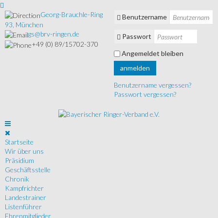
Georg-Brauchle-Ring
Benutzername
93, München
gs@brv-ringen.de
Passwort
+49 (0) 89/15702-370
Angemeldet bleiben
anmelden
Benutzername vergessen?
Passwort vergessen?
Startseite
Wir über uns
Präsidium
Geschäftsstelle
Chronik
Kampfrichter
Landestrainer
Listenführer
Ehrenmitglieder