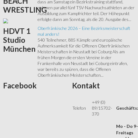
BEACH
dass am Samstag ein Bezirkstraining stattfand,
nahmen parallel fünf TSV-Nachwuchsathleten an der
WRESTLING
Ausbildung zum Kampfrichter teil. Der Höhepunkt
erfolgte dann am Sonntag, als die 20. Ausgabe des...
Oberfränkische 2026 – Eine Bezirksmeisterschaft
HDVT
1
mal anders!
Studio
540 Teilnehmer, 885 Kämpfe und europäische
Aufmerksamkeit für die Offenen Oberfränkischen
München
Meisterschaften in Neustadt bei Coburg Als am
frühen Morgen die ersten Vereine in der
Frankenhalle von Neustadt bei Coburg eintrafen,
war bereits zu spüren, dass die Offenen
Oberfränkischen Meisterschaften...
Facebook
Kontakt
+49 (0)
Telefon
89/15702-
Geschäfts
370
Mo - Do 9
Freitags