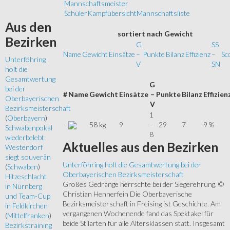
Mannschaftsmeister
Schüler
Kampfübersicht
Mannschaftsliste
Aus
den
sortiert
nach Gewicht
Bezirken
G
SS
Name
Gewicht
Einsätze
–
Punkte
Bilanz
Effizienz
–
Sc
Unterföhring
V
SN
holt die
Gesamtwertung
G
bei der
#
Name
Gewicht
Einsätze
–
Punkte
Bilanz
Effizien
Oberbayerischen
V
Bezirksmeisterschaft
1
(
Oberbayern
)
-
58 kg
9
–
-29
7
9 %
Schwabenpokal
8
wiederbelebt:
Aktuelles
aus den Bezirken
Westendorf
siegt souverän
Unterföhring holt die Gesamtwertung bei der
(
Schwaben
)
Oberbayerischen Bezirksmeisterschaft
Hitzeschlacht
Großes Gedränge herrschte bei der Siegerehrung. ©
in Nürnberg
Christian Hennerfein Die Oberbayerische
und Team-Cup
Bezirksmeisterschaft in Freising ist Geschichte. Am
in Feldkirchen
vergangenen Wochenende fand das Spektakel für
(
Mittelfranken
)
beide Stilarten für alle Altersklassen statt. Insgesamt
Bezirkstraining