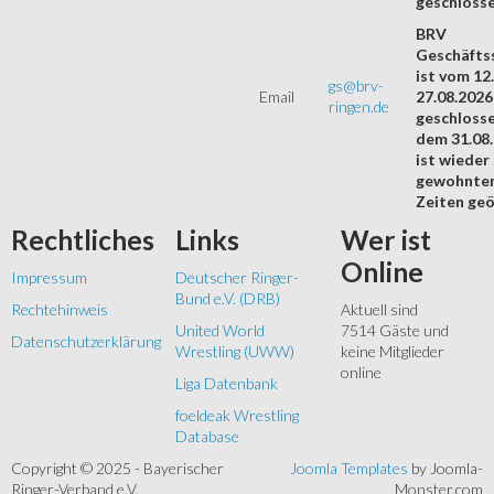
geschloss
BRV
Geschäftss
ist vom 12.
gs@brv-
Email
27.08.2026
ringen.de
geschloss
dem 31.08
ist wieder
gewohnte
Zeiten geö
Rechtliches
Links
Wer
ist
Online
Impressum
Deutscher Ringer-
Bund e.V. (DRB)
Rechtehinweis
Aktuell sind
United World
7514 Gäste und
Datenschutzerklärung
Wrestling (UWW)
keine Mitglieder
online
Liga Datenbank
foeldeak Wrestling
Database
Copyright © 2025 - Bayerischer
Joomla Templates
by Joomla-
Ringer-Verband e.V.
Monster.com