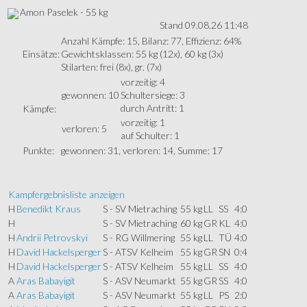
Amon Paselek - 55 kg
Stand 09.08.26 11:48
Anzahl Kämpfe: 15, Bilanz: 77, Effizienz: 64%
Einsätze:
Gewichtsklassen: 55 kg (12x), 60 kg (3x)
Stilarten: frei (8x), gr. (7x)
vorzeitig: 4
gewonnen: 10
Schultersiege: 3
durch Antritt: 1
Kämpfe:
vorzeitig: 1
verloren: 5
auf Schulter: 1
Punkte:
gewonnen: 31, verloren: 14, Summe: 17
Kampfergebnisliste anzeigen
H
Benedikt Kraus
S - SV Mietraching
55 kg
LL
SS
4:0
H
S - SV Mietraching
60 kg
GR
KL
4:0
H
Andrii Petrovskyi
S - RG Willmering
55 kg
LL
TÜ
4:0
H
David Hackelsperger
S - ATSV Kelheim
55 kg
GR
SN
0:4
H
David Hackelsperger
S - ATSV Kelheim
55 kg
LL
SS
4:0
A
Aras Babayigit
S - ASV Neumarkt
55 kg
GR
SS
4:0
A
Aras Babayigit
S - ASV Neumarkt
55 kg
LL
PS
2:0