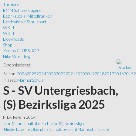
Turniere
BMM Schüler/Jugend
Bezirkspokal Mittelfranken
Landesfinale Schulsport
WK II
WK III
Downloads
Shop
Kempa CLUBSHOP
Nike Wrestling
Ergebnisdienst
Saison:
2026
2025
2024
2023
2022
2021
2020
2019
2018
2017
2016
2015
2
Klasse:
Männer
Schüler
S - SV Untergriesbach,
(S) Bezirksliga 2025
FILA Regeln 2014
Zur Mannschaftübersicht
Zur (S) Bezirksliga
Niederbayern/Oberpfalz
Kampfübersicht
Mannschaftsliste