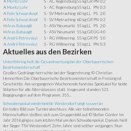
A
Moritz Lohr
S - AC Regensburg
55 kg
GR
PN
0:2
A
Moritz Lohr
S - AC Regensburg
55 kg
LL
PN
0:3
A
Felix Schwarzkopf
S - SV Mietraching
60 kg
LL
PS
2:0
A
Felix Schwarzkopf
S - SV Mietraching
60 kg
GR
PN
0:2
H
Aras Babayigit
S - ASV Neumarkt
55 kg
LL
PS
2:0
H
Aras Babayigit
S - ASV Neumarkt
55 kg
GR
ÜG
4:0
A
Andrii Petrovskyi
S - RG Willmering
55 kg
GR
PS
1:0
A
Andrii Petrovskyi
S - RG Willmering
55 kg
LL
PN
0:3
Aktuelles
aus den Bezirken
Unterföhring holt die Gesamtwertung bei der Oberbayerischen
Bezirksmeisterschaft
Großes Gedränge herrschte bei der Siegerehrung. © Christian
Hennerfein Die Oberbayerische Bezirksmeisterschaft in Freising ist
Geschichte. Am vergangenen Wochenende fand das Spektakel für beide
Stilarten für alle Altersklassen statt. Insgesamt standen 521
Begegnungen auf dem Programm. 355...
Schwabenpokal wiederbelebt: Westendorf siegt souverän
Ein tolles Bild zum Turnierabschluss: Alle vier teilnehmenden
Mannschaften stellten sich zum Gruppenbild auf. © Stefan Günter Im
Jahr 2016 ging es zum letzten Mal um den Schwabenpokal. Damals hieß
der Sieger TSV Westendorf. Zehn Jahre sind seither vergangen. Nun