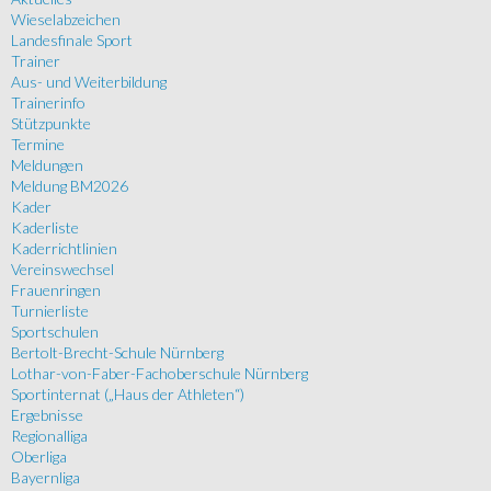
Wieselabzeichen
Landesfinale Sport
Trainer
Aus- und Weiterbildung
Trainerinfo
Stützpunkte
Termine
Meldungen
Meldung BM2026
Kader
Kaderliste
Kaderrichtlinien
Vereinswechsel
Frauenringen
Turnierliste
Sportschulen
Bertolt-Brecht-Schule Nürnberg
Lothar-von-Faber-Fachoberschule Nürnberg
Sportinternat („Haus der Athleten“)
Ergebnisse
Regionalliga
Oberliga
Bayernliga