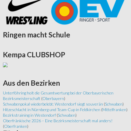
Ringen
macht Schule
Kempa
CLUBSHOP
Aus
den Bezirken
Unterföhring holt die Gesamtwertung bei der Oberbayerischen
Bezirksmeisterschaft
(
Oberbayern
)
Schwabenpokal wiederbelebt: Westendorf siegt souverän
(
Schwaben
)
Hitzeschlacht in Nürnberg und Team-Cup in Feldkirchen
(
Mittelfranken
)
Bezirkstraining in Westendorf
(
Schwaben
)
Oberfränkische 2026 – Eine Bezirksmeisterschaft mal anders!
(
Oberfranken
)