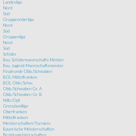
Landesliga
Nord
Süd
Gruppenoberliga
Nord
Süd
Gruppenliga
Nord
Süd
Schüler
Bay. Schülermannschafts Meister
Bay. Jugend-Mannschaftsmeister
Finalrunde Obb./Schwaben
BOL Mittelfranken
BOL Obb./Schw.
Obb./Schwaben Gr. A
Obb./Schwaben Gr. B
Ndb./Opf.
Grenzlandliga
Oberfranken
Mittelfranken
Meisterschaften/Turniere
Bayerische Meisterschaften
Bezirksmeisterschaften