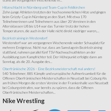
stand am vergangenen Wochenende in...
Hitzeschlacht in Nürnberg und Team-Cup in Feldkirchen
Zehn junge Athleten trotzten der hochsommerlichen Hitze und gingen
beim Grizzly-Cup in Nürnberg an den Start. Mit etwa 170
Teilnehmerinnen und Teilnehmern aus über 20 Vereinen in den
Altersklassen U8 bis U14 war das Turnier trotz der hohen
Temperaturen, die auch in der Halle nicht direkt niedriger waren,...
Bezirkstraining in Westendorf
Westendorf war am vergangenen Wochenende wieder Schauplatz für
mehrere Ereignisse. Nicht nur, dass am Samstag ein Bezirkstraining
stattfand, nahmen parallel fünf TSV-Nachwuchsathleten an der
Ausbildung zum Kampfrichter teil. Der Höhepunkt erfolgte dann am
Sonntag, als die 20. Ausgabe des...
Oberfränkische 2026 – Eine Bezirksmeisterschaft mal anders!
540 Teilnehmer, 885 Kämpfe und europäische Aufmerksamkeit für die
Offenen Oberfränkischen Meisterschaften in Neustadt bei Coburg Als
am frühen Morgen die ersten Vereine in der Frankenhalle von Neustadt
bei Coburg eintrafen, war bereits zu spüren, dass die Offenen
Oberfränkischen Meisterschaften...
Nike
Wrestling