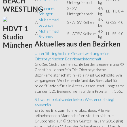
BEACH
Untergriesbach
kg
WRESTLING
Johannes
S - SV
46
A
LL
TU
0:4
Schlager
Untergriesbach
kg
Muhammad
46
A
S - ATSV Kelheim
GR
SS
4:0
Seyunov
kg
HDVT
1
Muhammad
46
A
S - ATSV Kelheim
LL
SS
4:0
Studio
Seyunov
kg
Aktuelles
aus den Bezirken
München
Unterföhring holt die Gesamtwertung bei der
Oberbayerischen Bezirksmeisterschaft
Großes Gedränge herrschte bei der Siegerehrung. ©
Christian Hennerfein Die Oberbayerische
Bezirksmeisterschaft in Freising ist Geschichte. Am
vergangenen Wochenende fand das Spektakel für
beide Stilarten für alle Altersklassen statt. Insgesamt
standen 521 Begegnungen auf dem Programm. 355...
Schwabenpokal wiederbelebt: Westendorf siegt
souverän
Ein tolles Bild zum Turnierabschluss: Alle vier
teilnehmenden Mannschaften stellten sich zum
Gruppenbild auf. © Stefan Günter Im Jahr 2016 ging
es zum letzten Mal um den Schwabenpokal. Damals