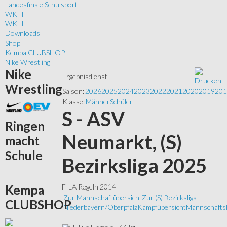
Landesfinale Schulsport
WK II
WK III
Downloads
Shop
Kempa CLUBSHOP
Nike Wrestling
Nike
Ergebnisdienst
Wrestling
Saison:
2026
2025
2024
2023
2022
2021
2020
2019
201
Klasse:
Männer
Schüler
S - ASV
Ringen
Neumarkt, (S)
macht
Schule
Bezirksliga 2025
Kempa
FILA Regeln 2014
Zur Mannschaftübersicht
Zur (S) Bezirksliga
CLUBSHOP
Niederbayern/Oberpfalz
Kampfübersicht
Mannschaftsl