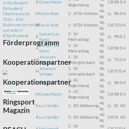
A
Daniel Nickel
GR
SN
0:4
in Westendorf
Regensburg
kg
(
Schwaben
)
46
H
Denis Reile
S - ATSV Kelheim
LL
SN
0:4
Oberfränkische
kg
2026 – Eine
46
Bezirksmeisterschaft
H
Denis Reile
S - ATSV Kelheim
GR
TU
0:4
kg
mal anders!
Samuel Luis
S - SV
46
(
Oberfranken
)
A
LL
PN
0:1
Rankl
Mietraching
kg
Förderprogramm
Samuel Luis
S - SV
46
A
GR
SN
0:4
Rankl
Mietraching
kg
Johannes
S - SV
46
H
LL
TU
0:4
Kooperationspartner
Schlager
Untergriesbach
kg
Johannes
S - SV
46
H
GR
TU
0:4
Schlager
Untergriesbach
kg
S - AC
46
Kooperationspartner
H
Daniel Nickel
LL
SN
0:4
Regensburg
kg
S - AC
46
H
Daniel Nickel
GR
SN
0:4
Regensburg
kg
Ringsport
46
A
Levi Schiller
S - RG Willmering
LL
SS
4:0
kg
Magazin
46
A
Levi Schiller
S - RG Willmering
GR
SS
4:0
kg
S - SV
46
A
Felix Heindl
GR
TU
0:4