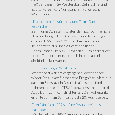
hieß der Sieger TSV Westendorf. Zehn Jahre sind
seither vergangen. Nun stand am vergangenen
Wochenende in...
Hitzeschlacht in Nürnberg und Team-Cup in
Feldkirchen
Zehn junge Athleten trotzten der hochsommerlichen
Hitze und gingen beim Grizzly-Cup in Nürnberg an
den Start. Mit etwa 170 Teilnehmerinnen und
Teilnehmern aus über 20 Vereinen in den
Altersklassen U8 bis U14 war das Turnier trotz der
hohen Temperaturen, die auch in der Halle nicht
direkt niedriger waren,...
Bezirkstraining in Westendorf
Westendorf war am vergangenen Wochenende
wieder Schauplatz für mehrere Ereignisse. Nicht nur,
dass am Samstag ein Bezirkstraining stattfand,
nahmen parallel fünf TSV-Nachwuchsathleten an der
Ausbildung zum Kampfrichter teil. Der Höhepunkt
erfolgte dann am Sonntag, als die 20. Ausgabe des...
Oberfränkische 2026 – Eine Bezirksmeisterschaft
mal anders!
540 Teilnehmer, 885 Kämpfe und europäische