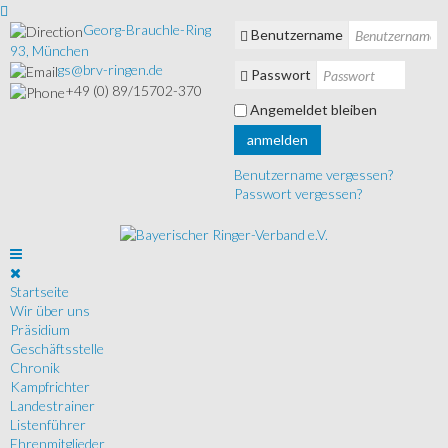
Georg-Brauchle-Ring
Benutzername
93, München
gs@brv-ringen.de
Passwort
+49 (0) 89/15702-370
Angemeldet bleiben
anmelden
Benutzername vergessen?
Passwort vergessen?
Startseite
Wir über uns
Präsidium
Geschäftsstelle
Chronik
Kampfrichter
Landestrainer
Listenführer
Ehrenmitglieder