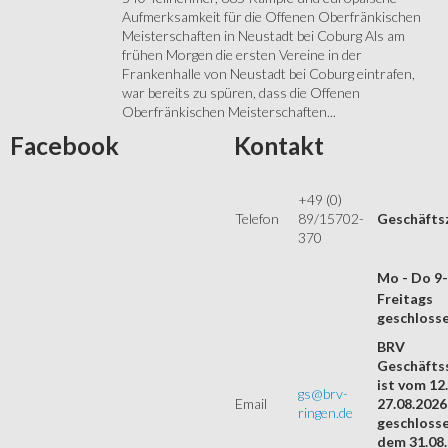
Aufmerksamkeit für die Offenen Oberfränkischen
Meisterschaften in Neustadt bei Coburg Als am
frühen Morgen die ersten Vereine in der
Frankenhalle von Neustadt bei Coburg eintrafen,
war bereits zu spüren, dass die Offenen
Oberfränkischen Meisterschaften...
Facebook
Kontakt
+49 (0)
Telefon
89/15702-
Geschäfts
370
Mo - Do 9
Freitags
geschloss
BRV
Geschäftss
ist vom 12.
gs@brv-
Email
27.08.2026
ringen.de
geschloss
dem 31.08