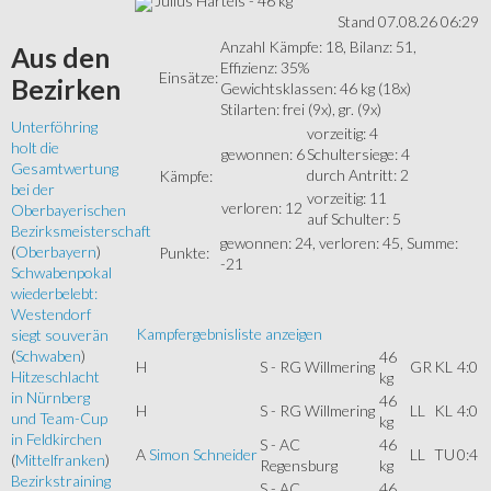
Julius Harteis - 46 kg
Stand 07.08.26 06:29
Anzahl Kämpfe: 18, Bilanz: 51,
Aus
den
Effizienz: 35%
Einsätze:
Bezirken
Gewichtsklassen: 46 kg (18x)
Stilarten: frei (9x), gr. (9x)
Unterföhring
vorzeitig: 4
holt die
gewonnen: 6
Schultersiege: 4
Gesamtwertung
durch Antritt: 2
Kämpfe:
bei der
vorzeitig: 11
verloren: 12
Oberbayerischen
auf Schulter: 5
Bezirksmeisterschaft
gewonnen: 24, verloren: 45, Summe:
(
Oberbayern
)
Punkte:
-21
Schwabenpokal
wiederbelebt:
Westendorf
Kampfergebnisliste anzeigen
siegt souverän
(
Schwaben
)
46
H
S - RG Willmering
GR
KL
4:0
Hitzeschlacht
kg
in Nürnberg
46
H
S - RG Willmering
LL
KL
4:0
und Team-Cup
kg
in Feldkirchen
S - AC
46
A
Simon Schneider
LL
TU
0:4
(
Mittelfranken
)
Regensburg
kg
Bezirkstraining
S - AC
46