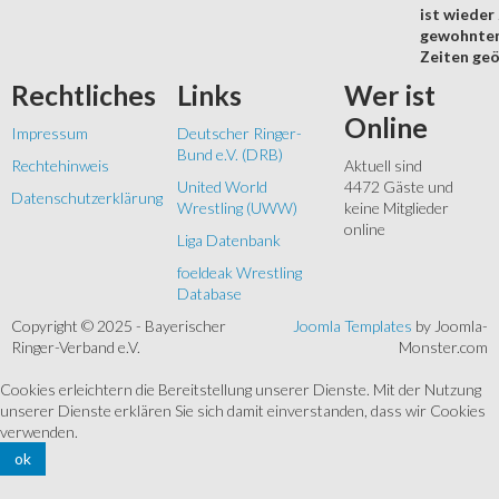
ist wieder
gewohnte
Zeiten geö
Rechtliches
Links
Wer
ist
Online
Impressum
Deutscher Ringer-
Bund e.V. (DRB)
Rechtehinweis
Aktuell sind
United World
4472 Gäste und
Datenschutzerklärung
Wrestling (UWW)
keine Mitglieder
online
Liga Datenbank
foeldeak Wrestling
Database
Copyright © 2025 - Bayerischer
Joomla Templates
by Joomla-
Ringer-Verband e.V.
Monster.com
Cookies erleichtern die Bereitstellung unserer Dienste. Mit der Nutzung
unserer Dienste erklären Sie sich damit einverstanden, dass wir Cookies
verwenden.
ok