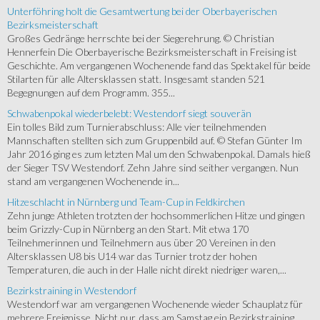
Unterföhring holt die Gesamtwertung bei der Oberbayerischen
Bezirksmeisterschaft
Großes Gedränge herrschte bei der Siegerehrung. © Christian
Hennerfein Die Oberbayerische Bezirksmeisterschaft in Freising ist
Geschichte. Am vergangenen Wochenende fand das Spektakel für beide
Stilarten für alle Altersklassen statt. Insgesamt standen 521
Begegnungen auf dem Programm. 355...
Schwabenpokal wiederbelebt: Westendorf siegt souverän
Ein tolles Bild zum Turnierabschluss: Alle vier teilnehmenden
Mannschaften stellten sich zum Gruppenbild auf. © Stefan Günter Im
Jahr 2016 ging es zum letzten Mal um den Schwabenpokal. Damals hieß
der Sieger TSV Westendorf. Zehn Jahre sind seither vergangen. Nun
stand am vergangenen Wochenende in...
Hitzeschlacht in Nürnberg und Team-Cup in Feldkirchen
Zehn junge Athleten trotzten der hochsommerlichen Hitze und gingen
beim Grizzly-Cup in Nürnberg an den Start. Mit etwa 170
Teilnehmerinnen und Teilnehmern aus über 20 Vereinen in den
Altersklassen U8 bis U14 war das Turnier trotz der hohen
Temperaturen, die auch in der Halle nicht direkt niedriger waren,...
Bezirkstraining in Westendorf
Westendorf war am vergangenen Wochenende wieder Schauplatz für
mehrere Ereignisse. Nicht nur, dass am Samstag ein Bezirkstraining