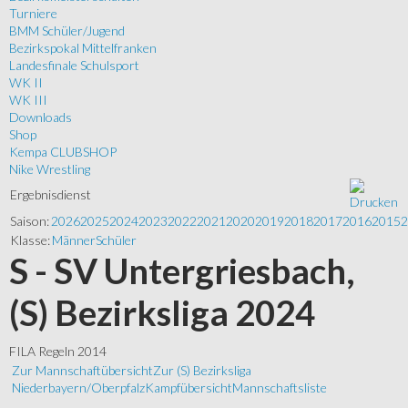
Turniere
BMM Schüler/Jugend
Bezirkspokal Mittelfranken
Landesfinale Schulsport
WK II
WK III
Downloads
Shop
Kempa CLUBSHOP
Nike Wrestling
Ergebnisdienst
Saison:
2026
2025
2024
2023
2022
2021
2020
2019
2018
2017
2016
2015
2
Klasse:
Männer
Schüler
S - SV Untergriesbach,
(S) Bezirksliga 2024
FILA Regeln 2014
Zur Mannschaftübersicht
Zur (S) Bezirksliga
Niederbayern/Oberpfalz
Kampfübersicht
Mannschaftsliste