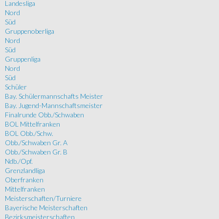
Landesliga
Nord
Süd
Gruppenoberliga
Nord
Süd
Gruppenliga
Nord
Süd
Schüler
Bay. Schülermannschafts Meister
Bay. Jugend-Mannschaftsmeister
Finalrunde Obb./Schwaben
BOL Mittelfranken
BOL Obb./Schw.
Obb./Schwaben Gr. A
Obb./Schwaben Gr. B
Ndb./Opf.
Grenzlandliga
Oberfranken
Mittelfranken
Meisterschaften/Turniere
Bayerische Meisterschaften
Bezirksmeisterschaften