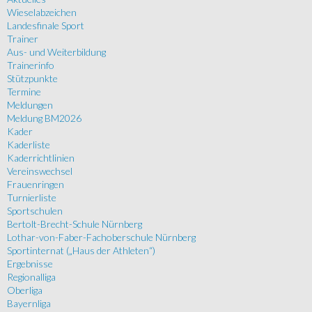
Wieselabzeichen
Landesfinale Sport
Trainer
Aus- und Weiterbildung
Trainerinfo
Stützpunkte
Termine
Meldungen
Meldung BM2026
Kader
Kaderliste
Kaderrichtlinien
Vereinswechsel
Frauenringen
Turnierliste
Sportschulen
Bertolt-Brecht-Schule Nürnberg
Lothar-von-Faber-Fachoberschule Nürnberg
Sportinternat („Haus der Athleten“)
Ergebnisse
Regionalliga
Oberliga
Bayernliga