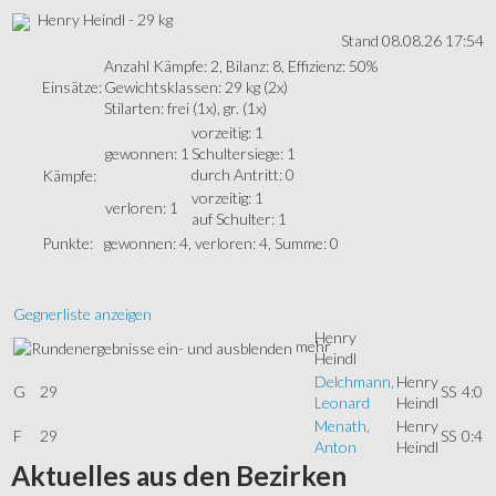
Henry Heindl - 29 kg
Stand 08.08.26 17:54
Anzahl Kämpfe: 2, Bilanz: 8, Effizienz: 50%
Einsätze:
Gewichtsklassen: 29 kg (2x)
Stilarten: frei (1x), gr. (1x)
vorzeitig: 1
gewonnen: 1
Schultersiege: 1
durch Antritt: 0
Kämpfe:
vorzeitig: 1
verloren: 1
auf Schulter: 1
Punkte:
gewonnen: 4, verloren: 4, Summe: 0
Gegnerliste anzeigen
Henry
mehr
Heindl
Delchmann,
Henry
G
29
SS
4:0
Leonard
Heindl
Menath,
Henry
F
29
SS
0:4
Anton
Heindl
Aktuelles
aus den Bezirken