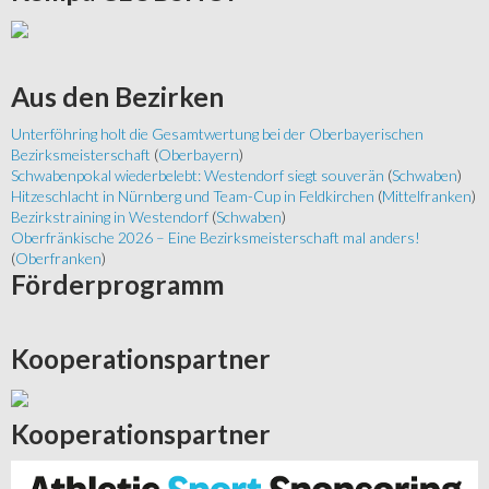
Aus
den Bezirken
Unterföhring holt die Gesamtwertung bei der Oberbayerischen
Bezirksmeisterschaft
(
Oberbayern
)
Schwabenpokal wiederbelebt: Westendorf siegt souverän
(
Schwaben
)
Hitzeschlacht in Nürnberg und Team-Cup in Feldkirchen
(
Mittelfranken
)
Bezirkstraining in Westendorf
(
Schwaben
)
Oberfränkische 2026 – Eine Bezirksmeisterschaft mal anders!
(
Oberfranken
)
Förderprogramm
Kooperationspartner
Kooperationspartner