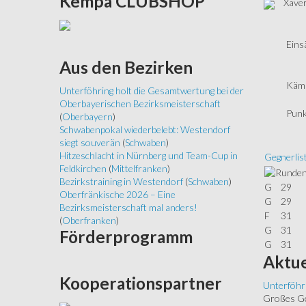
Kempa
CLUBSHOP
Xaver
Eins
Aus
den Bezirken
Kämp
Unterföhring holt die Gesamtwertung bei der
Oberbayerischen Bezirksmeisterschaft
Punk
(
Oberbayern
)
Schwabenpokal wiederbelebt: Westendorf
siegt souverän
(
Schwaben
)
Hitzeschlacht in Nürnberg und Team-Cup in
Gegnerlis
Feldkirchen
(
Mittelfranken
)
Bezirkstraining in Westendorf
(
Schwaben
)
G
29
Oberfränkische 2026 – Eine
G
29
Bezirksmeisterschaft mal anders!
F
31
(
Oberfranken
)
G
31
Förderprogramm
G
31
Aktue
Kooperationspartner
Unterföhr
Großes Ged