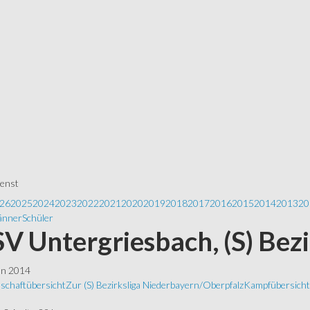
ienst
26
2025
2024
2023
2022
2021
2020
2019
2018
2017
2016
2015
2014
2013
20
nner
Schüler
 SV Untergriesbach, (S) Bez
ln 2014
schaftübersicht
Zur (S) Bezirksliga Niederbayern/Oberpfalz
Kampfübersicht