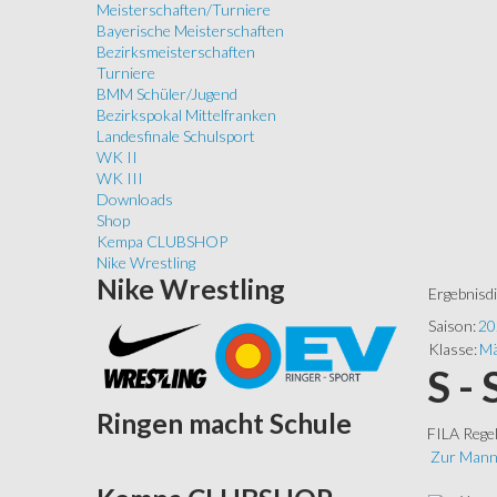
Meisterschaften/Turniere
Bayerische Meisterschaften
Bezirksmeisterschaften
Turniere
BMM Schüler/Jugend
Bezirkspokal Mittelfranken
Landesfinale Schulsport
WK II
WK III
Downloads
Shop
Kempa CLUBSHOP
Nike Wrestling
Nike
Wrestling
Ergebnisd
Saison:
20
Klasse:
Mä
S -
Ringen
macht Schule
FILA Rege
Zur Mann