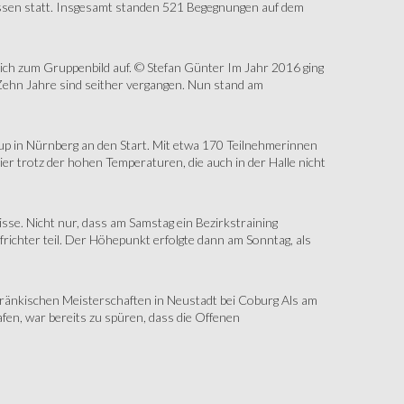
assen statt. Insgesamt standen 521 Begegnungen auf dem
sich zum Gruppenbild auf. © Stefan Günter Im Jahr 2016 ging
Zehn Jahre sind seither vergangen. Nun stand am
up in Nürnberg an den Start. Mit etwa 170 Teilnehmerinnen
r trotz der hohen Temperaturen, die auch in der Halle nicht
e. Nicht nur, dass am Samstag ein Bezirkstraining
ichter teil. Der Höhepunkt erfolgte dann am Sonntag, als
änkischen Meisterschaften in Neustadt bei Coburg Als am
fen, war bereits zu spüren, dass die Offenen