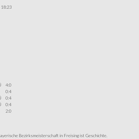
 18:23
Ü
4:0
0:4
Ü
0:4
Ü
0:4
2:0
erische Bezirksmeisterschaft in Freising ist Geschichte.