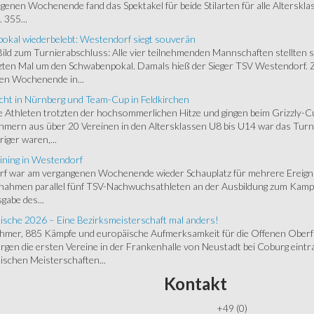
enen Wochenende fand das Spektakel für beide Stilarten für alle Alterskl
 355...
okal wiederbelebt: Westendorf siegt souverän
 Bild zum Turnierabschluss: Alle vier teilnehmenden Mannschaften stellten 
zten Mal um den Schwabenpokal. Damals hieß der Sieger TSV Westendorf. 
en Wochenende in...
cht in Nürnberg und Team-Cup in Feldkirchen
 Athleten trotzten der hochsommerlichen Hitze und gingen beim Grizzly-C
hmern aus über 20 Vereinen in den Altersklassen U8 bis U14 war das Turnie
riger waren,...
ining in Westendorf
 war am vergangenen Wochenende wieder Schauplatz für mehrere Ereigniss
 nahmen parallel fünf TSV-Nachwuchsathleten an der Ausbildung zum Kampfr
gabe des...
ische 2026 – Eine Bezirksmeisterschaft mal anders!
ehmer, 885 Kämpfe und europäische Aufmerksamkeit für die Offenen Oberfr
gen die ersten Vereine in der Frankenhalle von Neustadt bei Coburg eintra
schen Meisterschaften...
Kontakt
+49 (0)