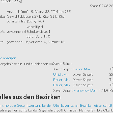
 Seipelt - 29 kg
Stand 07.08.26
Anzahl Kämpfe: 5, Bilanz: 38, Effizienz: 95%
ätze:
Gewichtsklassen: 29 kg (2x), 31 kg (3x)
Stilarten: frei (1x), gr. (4x)
vorzeitig: 4
fe:
gewonnen: 5
Schultersiege: 1
durch Antritt: 0
te:
gewonnen: 18, verloren: 0, Summe: 18
te anzeigen
mehr
Xaver Seipelt
Xaver Seipelt
Bauer, Max
T
Ulrich, Finn
Xaver Seipelt
SS
Bauer, Max
Xaver Seipelt
T
Bauer, Max
Xaver Seipelt
T
Xaver Seipelt
Mansyrov, Damir
(ND)
PS
lles
aus den Bezirken
ing holt die Gesamtwertung bei der Oberbayerischen Bezirksmeisterschaft
ränge herrschte bei der Siegerehrung. © Christian Hennerfein Die Oberbay