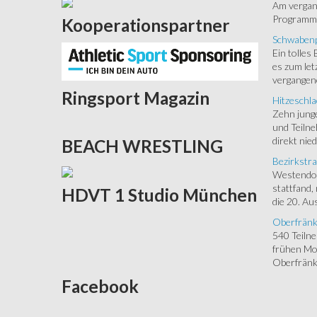
Am vergang
Programm.
Kooperationspartner
Schwabenp
Ein tolles
es zum let
vergangen
Ringsport
Magazin
Hitzeschla
Zehn junge
und Teilne
direkt nied
BEACH
WRESTLING
Bezirkstra
Westendorf
stattfand,
HDVT
1 Studio München
die 20. Aus
Oberfränk
540 Teiln
frühen Mor
Oberfränki
Facebook