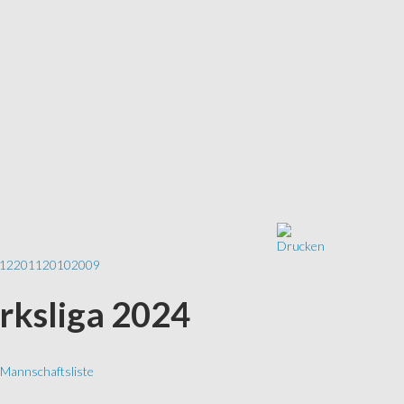
12
2011
2010
2009
irksliga 2024
Mannschaftsliste