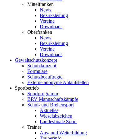
Mittelfranken
News
Bezirksleitung
Vereine
Downloads
Oberfranken
News
Bezirksleitung
Vereine
Downloads
Gewaltschutzkonzept
Schutzkonzept
Formulare
Schutzbeauftragte
Externe anonyme Anlaufstellen
Sportbetrieb
Sportprogramm
BRV Mannschaftskämpfe
Schul- und Breitensport
Aktuelles
Wieselabzeichen
Landesfinale Sport
Trainer
Aus- und Weiterbildung
Trainerinfo