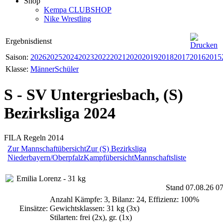
Shop
Kempa CLUBSHOP
Nike Wrestling
Ergebnisdienst
Saison:
2026
2025
2024
2023
2022
2021
2020
2019
2018
2017
2016
2015
Klasse:
Männer
Schüler
S - SV Untergriesbach, (S)
Bezirksliga 2024
FILA Regeln 2014
Zur Mannschaftübersicht
Zur (S) Bezirksliga
Niederbayern/Oberpfalz
Kampfübersicht
Mannschaftsliste
Emilia Lorenz - 31 kg
Stand 07.08.26 0
Anzahl Kämpfe: 3, Bilanz: 24, Effizienz: 100%
Einsätze:
Gewichtsklassen: 31 kg (3x)
Stilarten: frei (2x), gr. (1x)