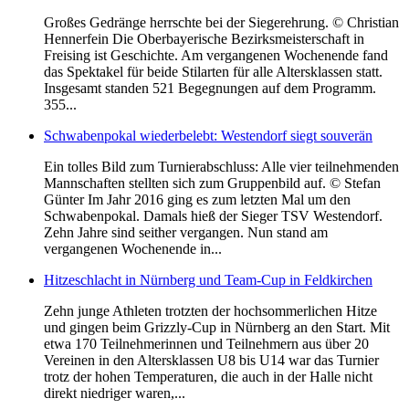
Großes Gedränge herrschte bei der Siegerehrung. © Christian
Hennerfein Die Oberbayerische Bezirksmeisterschaft in
Freising ist Geschichte. Am vergangenen Wochenende fand
das Spektakel für beide Stilarten für alle Altersklassen statt.
Insgesamt standen 521 Begegnungen auf dem Programm.
355...
Schwabenpokal wiederbelebt: Westendorf siegt souverän
Ein tolles Bild zum Turnierabschluss: Alle vier teilnehmenden
Mannschaften stellten sich zum Gruppenbild auf. © Stefan
Günter Im Jahr 2016 ging es zum letzten Mal um den
Schwabenpokal. Damals hieß der Sieger TSV Westendorf.
Zehn Jahre sind seither vergangen. Nun stand am
vergangenen Wochenende in...
Hitzeschlacht in Nürnberg und Team-Cup in Feldkirchen
Zehn junge Athleten trotzten der hochsommerlichen Hitze
und gingen beim Grizzly-Cup in Nürnberg an den Start. Mit
etwa 170 Teilnehmerinnen und Teilnehmern aus über 20
Vereinen in den Altersklassen U8 bis U14 war das Turnier
trotz der hohen Temperaturen, die auch in der Halle nicht
direkt niedriger waren,...