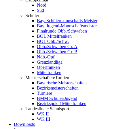
Nord
Süd
Schüler
Bay. Schülermannschafts Meister
Bay. Jugend-Mannschaftsmeister
Finalrunde Obb./Schwaben
BOL Mittelfranken
BOL Obb./Schw.
Obb./Schwaben Gr. A
Obb./Schwaben Gr. B
Ndb./Opf.
Grenzlandliga
Oberfranken
Mittelfranken
Meisterschaften/Turniere
Bayerische Meisterschaften
Bezirksmeisterschaften
Turniere
BMM Schüler/Jugend
Bezirkspokal Mittelfranken
Landesfinale Schulsport
WK II
WK III
Downloads