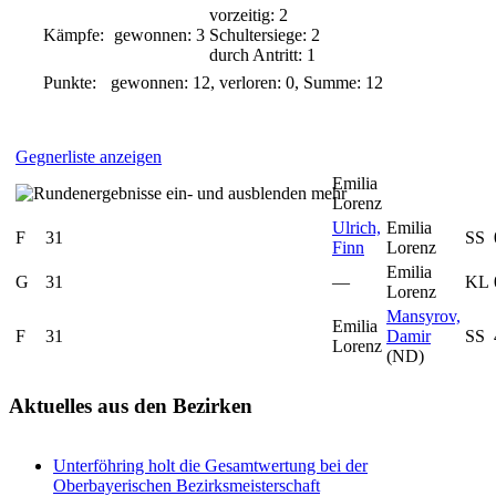
vorzeitig: 2
Kämpfe:
gewonnen: 3
Schultersiege: 2
durch Antritt: 1
Punkte:
gewonnen: 12, verloren: 0, Summe: 12
Gegnerliste anzeigen
Emilia
mehr
Lorenz
Ulrich,
Emilia
F
31
SS
Finn
Lorenz
Emilia
G
31
—
KL
Lorenz
Mansyrov,
Emilia
F
31
Damir
SS
Lorenz
(ND)
Aktuelles
aus den Bezirken
Unterföhring holt die Gesamtwertung bei der
Oberbayerischen Bezirksmeisterschaft