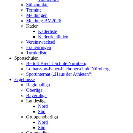
Stützpunkte
Termine
Meldungen
Meldung BM2026
Kader
Kaderliste
Kaderrichtlinien
Vereinswechsel
Frauenringen
Turnierliste
Sportschulen
Bertolt-Brecht-Schule Nürnberg
Lothar-von-Faber-Fachoberschule Nürnberg
Sportinternat („Haus der Athleten“)
Ergebnisse
Regionalliga
Oberliga
Bayernliga
Landesliga
Nord
Süd
Gruppenoberliga
Nord
Süd
Gruppenliga