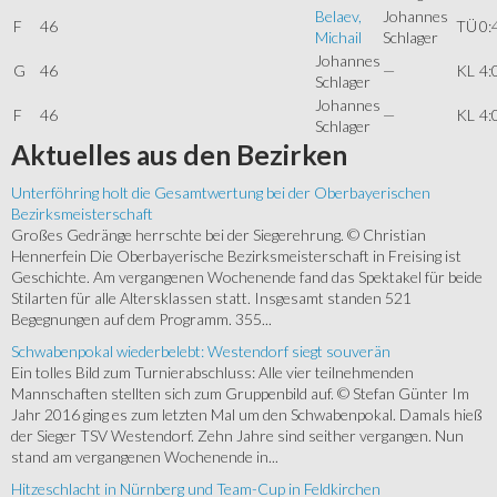
Belaev,
Johannes
F
46
TÜ
0:
Michail
Schlager
Johannes
G
46
—
KL
4:
Schlager
Johannes
F
46
—
KL
4:
Schlager
Aktuelles
aus den Bezirken
Unterföhring holt die Gesamtwertung bei der Oberbayerischen
Bezirksmeisterschaft
Großes Gedränge herrschte bei der Siegerehrung. © Christian
Hennerfein Die Oberbayerische Bezirksmeisterschaft in Freising ist
Geschichte. Am vergangenen Wochenende fand das Spektakel für beide
Stilarten für alle Altersklassen statt. Insgesamt standen 521
Begegnungen auf dem Programm. 355...
Schwabenpokal wiederbelebt: Westendorf siegt souverän
Ein tolles Bild zum Turnierabschluss: Alle vier teilnehmenden
Mannschaften stellten sich zum Gruppenbild auf. © Stefan Günter Im
Jahr 2016 ging es zum letzten Mal um den Schwabenpokal. Damals hieß
der Sieger TSV Westendorf. Zehn Jahre sind seither vergangen. Nun
stand am vergangenen Wochenende in...
Hitzeschlacht in Nürnberg und Team-Cup in Feldkirchen