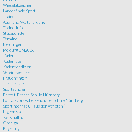
Wieselabzeichen
Landesfinale Sport
Trainer
Aus- und Weiterbildung
Trainerinfo
Stützpunkte
Termine
Meldungen
Meldung BM2026
Kader
Kaderliste
Kaderrichtlinien
Vereinswechsel
Frauenringen
Turnierliste
Sportschulen
Bertolt-Brecht-Schule Nürnberg
Lothar-von-Faber-Fachoberschule Nürnberg
Sportinternat („Haus der Athleten“)
Ergebnisse
Regionalliga
Oberliga
Bayernliga