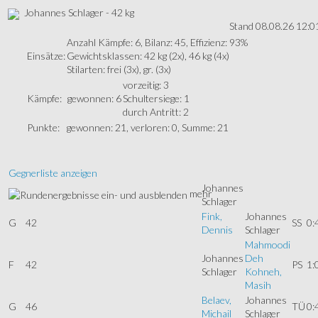
Johannes Schlager - 42 kg
Stand 08.08.26 12:0
Anzahl Kämpfe: 6, Bilanz: 45, Effizienz: 93%
Einsätze:
Gewichtsklassen: 42 kg (2x), 46 kg (4x)
Stilarten: frei (3x), gr. (3x)
vorzeitig: 3
Kämpfe:
gewonnen: 6
Schultersiege: 1
durch Antritt: 2
Punkte:
gewonnen: 21, verloren: 0, Summe: 21
Gegnerliste anzeigen
Johannes
mehr
Schlager
Fink,
Johannes
G
42
SS
0:
Dennis
Schlager
Mahmoodi
Johannes
Deh
F
42
PS
1:
Schlager
Kohneh,
Masih
Belaev,
Johannes
G
46
TÜ
0:
Michail
Schlager