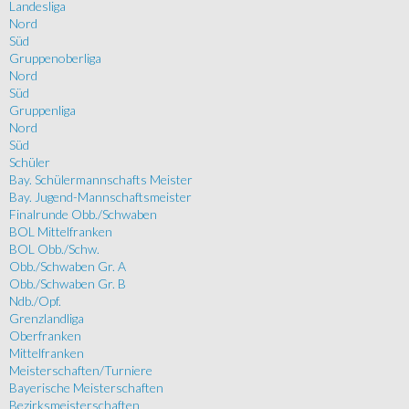
Landesliga
Nord
Süd
Gruppenoberliga
Nord
Süd
Gruppenliga
Nord
Süd
Schüler
Bay. Schülermannschafts Meister
Bay. Jugend-Mannschaftsmeister
Finalrunde Obb./Schwaben
BOL Mittelfranken
BOL Obb./Schw.
Obb./Schwaben Gr. A
Obb./Schwaben Gr. B
Ndb./Opf.
Grenzlandliga
Oberfranken
Mittelfranken
Meisterschaften/Turniere
Bayerische Meisterschaften
Bezirksmeisterschaften