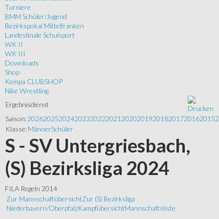
Turniere
BMM Schüler/Jugend
Bezirkspokal Mittelfranken
Landesfinale Schulsport
WK II
WK III
Downloads
Shop
Kempa CLUBSHOP
Nike Wrestling
Ergebnisdienst
Saison:
2026
2025
2024
2023
2022
2021
2020
2019
2018
2017
2016
2015
2
Klasse:
Männer
Schüler
S - SV Untergriesbach,
(S) Bezirksliga 2024
FILA Regeln 2014
Zur Mannschaftübersicht
Zur (S) Bezirksliga
Niederbayern/Oberpfalz
Kampfübersicht
Mannschaftsliste