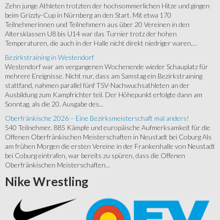
Zehn junge Athleten trotzten der hochsommerlichen Hitze und gingen
beim Grizzly-Cup in Nürnberg an den Start. Mit etwa 170
Teilnehmerinnen und Teilnehmern aus über 20 Vereinen in den
Altersklassen U8 bis U14 war das Turnier trotz der hohen
Temperaturen, die auch in der Halle nicht direkt niedriger waren,...
Bezirkstraining in Westendorf
Westendorf war am vergangenen Wochenende wieder Schauplatz für
mehrere Ereignisse. Nicht nur, dass am Samstag ein Bezirkstraining
stattfand, nahmen parallel fünf TSV-Nachwuchsathleten an der
Ausbildung zum Kampfrichter teil. Der Höhepunkt erfolgte dann am
Sonntag, als die 20. Ausgabe des...
Oberfränkische 2026 – Eine Bezirksmeisterschaft mal anders!
540 Teilnehmer, 885 Kämpfe und europäische Aufmerksamkeit für die
Offenen Oberfränkischen Meisterschaften in Neustadt bei Coburg Als
am frühen Morgen die ersten Vereine in der Frankenhalle von Neustadt
bei Coburg eintrafen, war bereits zu spüren, dass die Offenen
Oberfränkischen Meisterschaften...
Nike
Wrestling