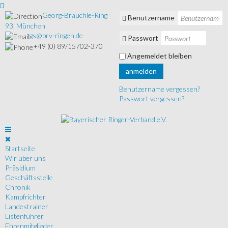
Georg-Brauchle-Ring
Benutzername
93, München
gs@brv-ringen.de
Passwort
+49 (0) 89/15702-370
Angemeldet bleiben
anmelden
Benutzername vergessen?
Passwort vergessen?
Startseite
Wir über uns
Präsidium
Geschäftsstelle
Chronik
Kampfrichter
Landestrainer
Listenführer
Ehrenmitglieder