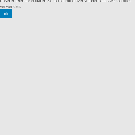
unserer Dienste erklären Sie sich damit einverstanden, dass wir Cookies
verwenden.
ok