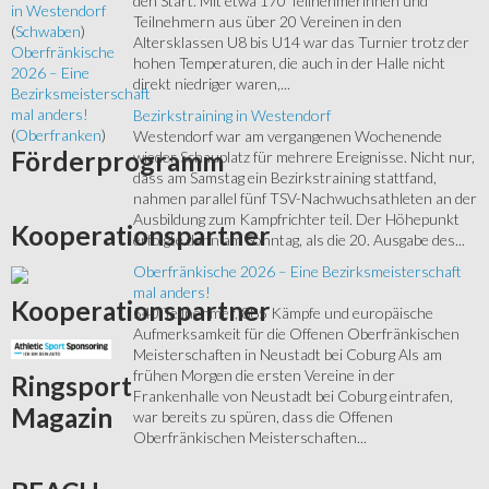
den Start. Mit etwa 170 Teilnehmerinnen und
in Westendorf
Teilnehmern aus über 20 Vereinen in den
(
Schwaben
)
Altersklassen U8 bis U14 war das Turnier trotz der
Oberfränkische
hohen Temperaturen, die auch in der Halle nicht
2026 – Eine
direkt niedriger waren,...
Bezirksmeisterschaft
mal anders!
Bezirkstraining in Westendorf
(
Oberfranken
)
Westendorf war am vergangenen Wochenende
Förderprogramm
wieder Schauplatz für mehrere Ereignisse. Nicht nur,
dass am Samstag ein Bezirkstraining stattfand,
nahmen parallel fünf TSV-Nachwuchsathleten an der
Ausbildung zum Kampfrichter teil. Der Höhepunkt
Kooperationspartner
erfolgte dann am Sonntag, als die 20. Ausgabe des...
Oberfränkische 2026 – Eine Bezirksmeisterschaft
mal anders!
Kooperationspartner
540 Teilnehmer, 885 Kämpfe und europäische
Aufmerksamkeit für die Offenen Oberfränkischen
Meisterschaften in Neustadt bei Coburg Als am
frühen Morgen die ersten Vereine in der
Ringsport
Frankenhalle von Neustadt bei Coburg eintrafen,
Magazin
war bereits zu spüren, dass die Offenen
Oberfränkischen Meisterschaften...