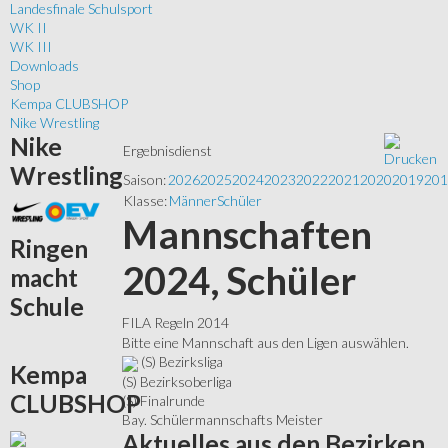
Landesfinale Schulsport
WK II
WK III
Downloads
Shop
Kempa CLUBSHOP
Nike Wrestling
Nike
Ergebnisdienst
Wrestling
Saison:
2026
2025
2024
2023
2022
2021
2020
2019
201
Klasse:
Männer
Schüler
Mannschaften
Ringen
2024, Schüler
macht
Schule
FILA Regeln 2014
Bitte eine Mannschaft aus den Ligen auswählen.
(S) Bezirksliga
Kempa
(S) Bezirksoberliga
CLUBSHOP
(S) Finalrunde
Bay. Schülermannschafts Meister
Aktuelles
aus den Bezirken