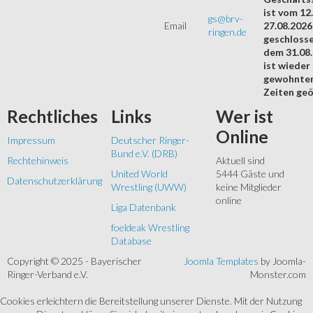
ist vom 12.
gs@brv-
Email
27.08.2026
ringen.de
geschloss
dem 31.08
ist wieder
gewohnte
Zeiten geö
Rechtliches
Links
Wer
ist
Online
Impressum
Deutscher Ringer-
Bund e.V. (DRB)
Rechtehinweis
Aktuell sind
United World
5444 Gäste und
Datenschutzerklärung
Wrestling (UWW)
keine Mitglieder
online
Liga Datenbank
foeldeak Wrestling
Database
Copyright © 2025 - Bayerischer
Joomla Templates
by Joomla-
Ringer-Verband e.V.
Monster.com
Cookies erleichtern die Bereitstellung unserer Dienste. Mit der Nutzung