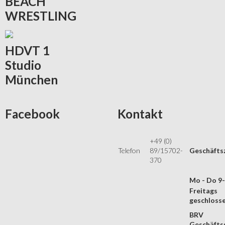
BEACH
WRESTLING
HDVT
1
Studio
München
Facebook
Kontakt
+49 (0)
Telefon
89/15702-
Geschäfts
370
Mo - Do 9
Freitags
geschloss
BRV
Geschäftss