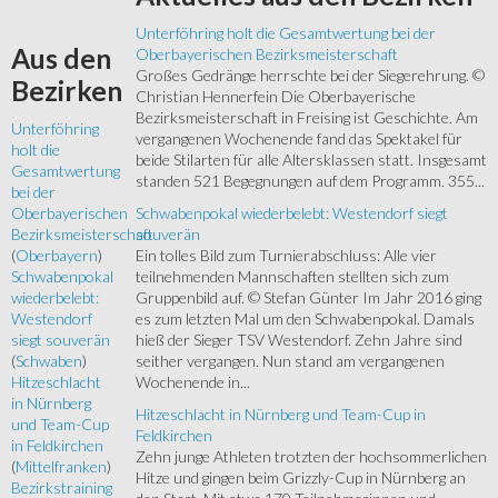
Unterföhring holt die Gesamtwertung bei der
Aus
den
Oberbayerischen Bezirksmeisterschaft
Großes Gedränge herrschte bei der Siegerehrung. ©
Bezirken
Christian Hennerfein Die Oberbayerische
Bezirksmeisterschaft in Freising ist Geschichte. Am
Unterföhring
vergangenen Wochenende fand das Spektakel für
holt die
beide Stilarten für alle Altersklassen statt. Insgesamt
Gesamtwertung
standen 521 Begegnungen auf dem Programm. 355...
bei der
Schwabenpokal wiederbelebt: Westendorf siegt
Oberbayerischen
souverän
Bezirksmeisterschaft
Ein tolles Bild zum Turnierabschluss: Alle vier
(
Oberbayern
)
teilnehmenden Mannschaften stellten sich zum
Schwabenpokal
Gruppenbild auf. © Stefan Günter Im Jahr 2016 ging
wiederbelebt:
es zum letzten Mal um den Schwabenpokal. Damals
Westendorf
hieß der Sieger TSV Westendorf. Zehn Jahre sind
siegt souverän
seither vergangen. Nun stand am vergangenen
(
Schwaben
)
Wochenende in...
Hitzeschlacht
in Nürnberg
Hitzeschlacht in Nürnberg und Team-Cup in
und Team-Cup
Feldkirchen
in Feldkirchen
Zehn junge Athleten trotzten der hochsommerlichen
(
Mittelfranken
)
Hitze und gingen beim Grizzly-Cup in Nürnberg an
Bezirkstraining