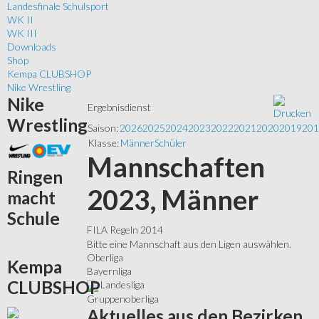
Landesfinale Schulsport
WK II
WK III
Downloads
Shop
Kempa CLUBSHOP
Nike Wrestling
Nike
Ergebnisdienst
Wrestling
Saison:
2026
2025
2024
2023
2022
2021
2020
2019
201
Klasse:
Männer
Schüler
Mannschaften
Ringen
2023, Männer
macht
Schule
FILA Regeln 2014
Bitte eine Mannschaft aus den Ligen auswählen.
Oberliga
Kempa
Bayernliga
CLUBSHOP
Landesliga
Gruppenoberliga
Aktuelles
aus den Bezirken