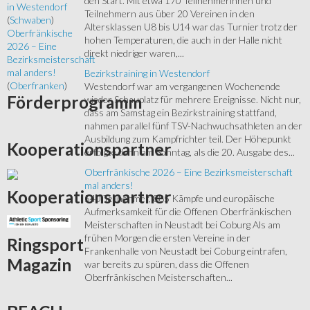
den Start. Mit etwa 170 Teilnehmerinnen und
in Westendorf
Teilnehmern aus über 20 Vereinen in den
(
Schwaben
)
Altersklassen U8 bis U14 war das Turnier trotz der
Oberfränkische
hohen Temperaturen, die auch in der Halle nicht
2026 – Eine
direkt niedriger waren,...
Bezirksmeisterschaft
mal anders!
Bezirkstraining in Westendorf
(
Oberfranken
)
Westendorf war am vergangenen Wochenende
Förderprogramm
wieder Schauplatz für mehrere Ereignisse. Nicht nur,
dass am Samstag ein Bezirkstraining stattfand,
nahmen parallel fünf TSV-Nachwuchsathleten an der
Ausbildung zum Kampfrichter teil. Der Höhepunkt
Kooperationspartner
erfolgte dann am Sonntag, als die 20. Ausgabe des...
Oberfränkische 2026 – Eine Bezirksmeisterschaft
mal anders!
Kooperationspartner
540 Teilnehmer, 885 Kämpfe und europäische
Aufmerksamkeit für die Offenen Oberfränkischen
Meisterschaften in Neustadt bei Coburg Als am
frühen Morgen die ersten Vereine in der
Ringsport
Frankenhalle von Neustadt bei Coburg eintrafen,
Magazin
war bereits zu spüren, dass die Offenen
Oberfränkischen Meisterschaften...