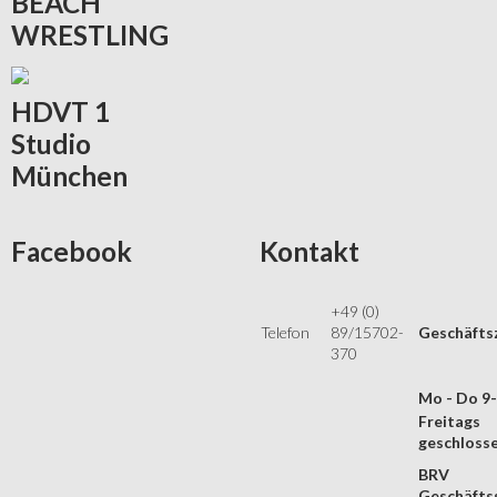
BEACH
WRESTLING
HDVT
1
Studio
München
Facebook
Kontakt
+49 (0)
Telefon
89/15702-
Geschäfts
370
Mo - Do 9
Freitags
geschloss
BRV
Geschäftss