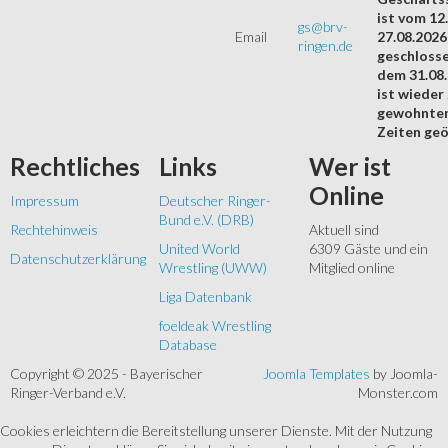
ist vom 12.
gs@brv-
Email
27.08.2026
ringen.de
geschloss
dem 31.08
ist wieder
gewohnte
Zeiten geö
Rechtliches
Links
Wer
ist
Online
Impressum
Deutscher Ringer-
Bund e.V. (DRB)
Rechtehinweis
Aktuell sind
United World
6309 Gäste und ein
Datenschutzerklärung
Wrestling (UWW)
Mitglied online
Liga Datenbank
foeldeak Wrestling
Database
Copyright © 2025 - Bayerischer
Joomla Templates
by Joomla-
Ringer-Verband e.V.
Monster.com
Cookies erleichtern die Bereitstellung unserer Dienste. Mit der Nutzung