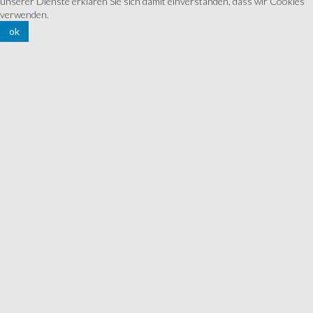
unserer Dienste erklären Sie sich damit einverstanden, dass wir Cookies
verwenden.
ok