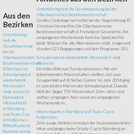
Unterföhring holt die Gesamtwertung bei der
Aus
den
Oberbayerischen Bezirksmeisterschaft
Großes Gedränge herrschte bei der Siegerehrung. ©
Bezirken
Christian Hennerfein Die Oberbayerische
Bezirksmeisterschaft in Freising ist Geschichte. Am
Unterföhring
vergangenen Wochenende fand das Spektakel für
holt die
beide Stilarten für alle Altersklassen statt. Insgesamt
Gesamtwertung
standen 521 Begegnungen auf dem Programm. 355...
bei der
Schwabenpokal wiederbelebt: Westendorf siegt
Oberbayerischen
souverän
Bezirksmeisterschaft
Ein tolles Bild zum Turnierabschluss: Alle vier
(
Oberbayern
)
teilnehmenden Mannschaften stellten sich zum
Schwabenpokal
Gruppenbild auf. © Stefan Günter Im Jahr 2016 ging
wiederbelebt:
es zum letzten Mal um den Schwabenpokal. Damals
Westendorf
hieß der Sieger TSV Westendorf. Zehn Jahre sind
siegt souverän
seither vergangen. Nun stand am vergangenen
(
Schwaben
)
Wochenende in...
Hitzeschlacht
in Nürnberg
Hitzeschlacht in Nürnberg und Team-Cup in
und Team-Cup
Feldkirchen
in Feldkirchen
Zehn junge Athleten trotzten der hochsommerlichen
(
Mittelfranken
)
Hitze und gingen beim Grizzly-Cup in Nürnberg an
Bezirkstraining