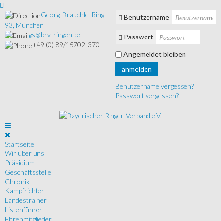
Georg-Brauchle-Ring
Benutzername
93, München
gs@brv-ringen.de
Passwort
+49 (0) 89/15702-370
Angemeldet bleiben
anmelden
Benutzername vergessen?
Passwort vergessen?
Startseite
Wir über uns
Präsidium
Geschäftsstelle
Chronik
Kampfrichter
Landestrainer
Listenführer
Ehrenmitglieder