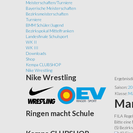
Meisterschaften/Turniere
Bayerische Meisterschaften
Bezirksmeisterschaften
Turniere
BMM Schüler/Jugend
Bezirkspokal Mittelfranken
Landesfinale Schulsport
WK II
WK III
Downloads
Shop
Kempa CLUBSHOP
Nike Wrestling
Nike
Wrestling
Ergebnisd
Saison:
20
Klasse:
Mä
Man
Ringen
macht Schule
FILA Rege
Bitte eine
(S) Bezirks