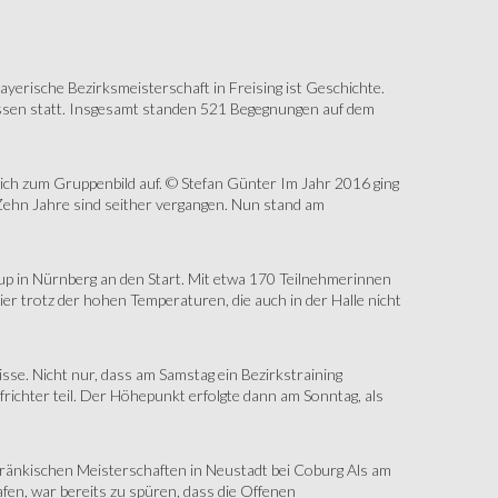
erische Bezirksmeisterschaft in Freising ist Geschichte.
assen statt. Insgesamt standen 521 Begegnungen auf dem
sich zum Gruppenbild auf. © Stefan Günter Im Jahr 2016 ging
Zehn Jahre sind seither vergangen. Nun stand am
up in Nürnberg an den Start. Mit etwa 170 Teilnehmerinnen
r trotz der hohen Temperaturen, die auch in der Halle nicht
e. Nicht nur, dass am Samstag ein Bezirkstraining
ichter teil. Der Höhepunkt erfolgte dann am Sonntag, als
änkischen Meisterschaften in Neustadt bei Coburg Als am
fen, war bereits zu spüren, dass die Offenen