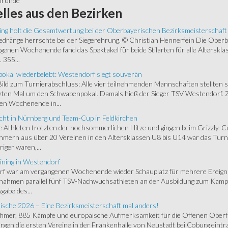
alrunde
lles
aus den Bezirken
ing holt die Gesamtwertung bei der Oberbayerischen Bezirksmeisterschaft
ränge herrschte bei der Siegerehrung. © Christian Hennerfein Die Oberbay
enen Wochenende fand das Spektakel für beide Stilarten für alle Alterskl
 355...
okal wiederbelebt: Westendorf siegt souverän
 Bild zum Turnierabschluss: Alle vier teilnehmenden Mannschaften stellten 
zten Mal um den Schwabenpokal. Damals hieß der Sieger TSV Westendorf. 
en Wochenende in...
cht in Nürnberg und Team-Cup in Feldkirchen
 Athleten trotzten der hochsommerlichen Hitze und gingen beim Grizzly-C
hmern aus über 20 Vereinen in den Altersklassen U8 bis U14 war das Turnie
riger waren,...
ining in Westendorf
 war am vergangenen Wochenende wieder Schauplatz für mehrere Ereigniss
 nahmen parallel fünf TSV-Nachwuchsathleten an der Ausbildung zum Kampfr
gabe des...
ische 2026 – Eine Bezirksmeisterschaft mal anders!
ehmer, 885 Kämpfe und europäische Aufmerksamkeit für die Offenen Oberfr
gen die ersten Vereine in der Frankenhalle von Neustadt bei Coburg eintra