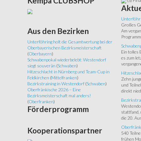
Kempa
CLUBSHOP
(S) Fin
Aktue
Unterföhr
Großes Ged
Aus
den Bezirken
Am vergang
Programm.
Unterföhring holt die Gesamtwertung bei der
Schwabenp
Oberbayerischen Bezirksmeisterschaft
Ein tolles
(
Oberbayern
)
es zum let
Schwabenpokal wiederbelebt: Westendorf
vergangen
siegt souverän
(
Schwaben
)
Hitzeschlacht in Nürnberg und Team-Cup in
Hitzeschla
Feldkirchen
(
Mittelfranken
)
Zehn junge
Bezirkstraining in Westendorf
(
Schwaben
)
und Teilne
Oberfränkische 2026 – Eine
direkt nied
Bezirksmeisterschaft mal anders!
Bezirkstra
(
Oberfranken
)
Westendorf
Förderprogramm
stattfand,
die 20. Aus
Oberfränk
Kooperationspartner
540 Teiln
frühen Mor