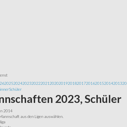
ienst
26
2025
2024
2023
2022
2021
2020
2019
2018
2017
2016
2015
2014
2013
20
nner
Schüler
nschaften 2023, Schüler
ln 2014
 Mannschaft aus den Ligen auswählen.
liga