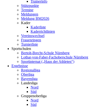
Trainerinfo
Stützpunkte
Termine
Meldungen
Meldung BM2026
Kader
Kaderliste
Kaderrichtlinien
Vereinswechsel
Frauenringen
Turnierliste
Sportschulen
Bertolt-Brecht-Schule Nürnberg
Lothar-von-Faber-Fachoberschule Nürnberg
Sportinternat („Haus der Athleten“)
Ergebnisse
Regionalliga
Oberliga
Bayernliga
Landesliga
Nord
Süd
Gruppenoberliga
Nord
Süd