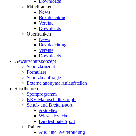
Downloads
Mittelfranken
News
Bezirksleitung
Vereine
Downloads
Oberfranken
News
Bezirksleitung
Vereine
Downloads
Gewaltschutzkonzept
Schutzkonzept
Formulare
Schutzbeauftragte
Externe anonyme Anlaufstellen
Sportbetrieb
Sportprogramm
BRV Mannschaftskämpfe
Schul- und Breitensport
Aktuelles
Wieselabzeichen
Landesfinale Sport
Trainer
Aus- und Weiterbildung