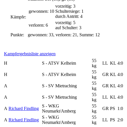
vorzeitig: 3
gewonnen: 10
Schultersiege: 1
durch Antritt: 4
Kämpfe:
vorzeitig: 5
verloren: 6
auf Schulter: 3
Punkte:
gewonnen: 33, verloren: 21, Summe: 12
Kampfergebnisliste anzeigen
55
H
S - ATSV Kelheim
LL
KL
4:0
kg
55
H
S - ATSV Kelheim
GR
KL
4:0
kg
55
A
S - SV Mietraching
GR
KL
4:0
kg
55
A
S - SV Mietraching
LL
KL
4:0
kg
S - WKG
55
A
Richard Findling
GR
PS
1:0
Neumarkt/Amberg
kg
S - WKG
55
A
Richard Findling
LL
PS
2:0
Neumarkt/Amberg
kg