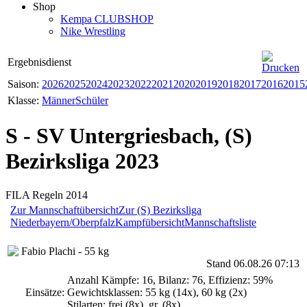
Shop
Kempa CLUBSHOP
Nike Wrestling
Ergebnisdienst
Saison:
2026
2025
2024
2023
2022
2021
2020
2019
2018
2017
2016
2015
Klasse:
Männer
Schüler
S - SV Untergriesbach, (S)
Bezirksliga 2023
FILA Regeln 2014
Zur Mannschaftübersicht
Zur (S) Bezirksliga
Niederbayern/Oberpfalz
Kampfübersicht
Mannschaftsliste
Fabio Plachi - 55 kg
Stand 06.08.26 07:13
Anzahl Kämpfe: 16, Bilanz: 76, Effizienz: 59%
Einsätze:
Gewichtsklassen: 55 kg (14x), 60 kg (2x)
Stilarten: frei (8x), gr. (8x)