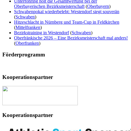
Unterföhring holt die Gesamtwertung bei der
Oberbayerischen Bezirksmeisterschaft
(
Oberbayern
)
Schwabenpokal wiederbelebt: Westendorf siegt souverän
(
Schwaben
)
Hitzeschlacht in Nürnberg und Team-Cup in Feldkirchen
(
Mittelfranken
)
Bezirkstraining in Westendorf
(
Schwaben
)
Oberfränkische 2026 – Eine Bezirksmeisterschaft mal anders!
(
Oberfranken
)
Förderprogramm
Kooperationspartner
Kooperationspartner