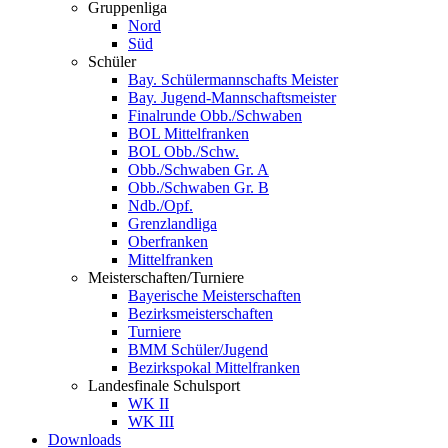
Gruppenliga
Nord
Süd
Schüler
Bay. Schülermannschafts Meister
Bay. Jugend-Mannschaftsmeister
Finalrunde Obb./Schwaben
BOL Mittelfranken
BOL Obb./Schw.
Obb./Schwaben Gr. A
Obb./Schwaben Gr. B
Ndb./Opf.
Grenzlandliga
Oberfranken
Mittelfranken
Meisterschaften/Turniere
Bayerische Meisterschaften
Bezirksmeisterschaften
Turniere
BMM Schüler/Jugend
Bezirkspokal Mittelfranken
Landesfinale Schulsport
WK II
WK III
Downloads