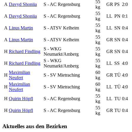
55
A
Davyd Shoniia
S - AC Regensburg
GR
PS
2:0
kg
55
A
Davyd Shoniia
S - AC Regensburg
LL
PN
0:1
kg
55
A
Linus Martin
S - ATSV Kelheim
LL
SN
0:4
kg
55
A
Linus Martin
S - ATSV Kelheim
GR
SN
0:4
kg
S - WKG
55
H
Richard Findling
GR
SN
0:4
Neumarkt/Amberg
kg
S - WKG
55
H
Richard Findling
LL
SS
4:0
Neumarkt/Amberg
kg
Maximilian
60
H
S - SV Mietraching
GR
TÜ
4:0
Neufert
kg
Maximilian
60
H
S - SV Mietraching
LL
TÜ
4:0
Neufert
kg
55
H
Quirin Höpfl
S - AC Regensburg
LL
TU
0:4
kg
55
H
Quirin Höpfl
S - AC Regensburg
GR
TU
0:4
kg
Aktuelles
aus den Bezirken