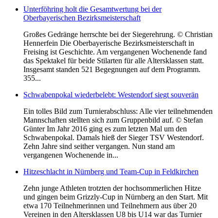
Unterföhring holt die Gesamtwertung bei der
Oberbayerischen Bezirksmeisterschaft
Großes Gedränge herrschte bei der Siegerehrung. © Christian
Hennerfein Die Oberbayerische Bezirksmeisterschaft in
Freising ist Geschichte. Am vergangenen Wochenende fand
das Spektakel für beide Stilarten für alle Altersklassen statt.
Insgesamt standen 521 Begegnungen auf dem Programm.
355...
Schwabenpokal wiederbelebt: Westendorf siegt souverän
Ein tolles Bild zum Turnierabschluss: Alle vier teilnehmenden
Mannschaften stellten sich zum Gruppenbild auf. © Stefan
Günter Im Jahr 2016 ging es zum letzten Mal um den
Schwabenpokal. Damals hieß der Sieger TSV Westendorf.
Zehn Jahre sind seither vergangen. Nun stand am
vergangenen Wochenende in...
Hitzeschlacht in Nürnberg und Team-Cup in Feldkirchen
Zehn junge Athleten trotzten der hochsommerlichen Hitze
und gingen beim Grizzly-Cup in Nürnberg an den Start. Mit
etwa 170 Teilnehmerinnen und Teilnehmern aus über 20
Vereinen in den Altersklassen U8 bis U14 war das Turnier