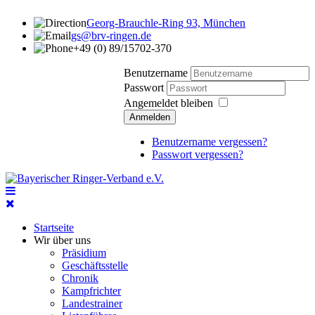
Georg-Brauchle-Ring 93, München
gs@brv-ringen.de
+49 (0) 89/15702-370
Benutzername
Passwort
Angemeldet bleiben
Anmelden
Benutzername vergessen?
Passwort vergessen?
Startseite
Wir über uns
Präsidium
Geschäftsstelle
Chronik
Kampfrichter
Landestrainer