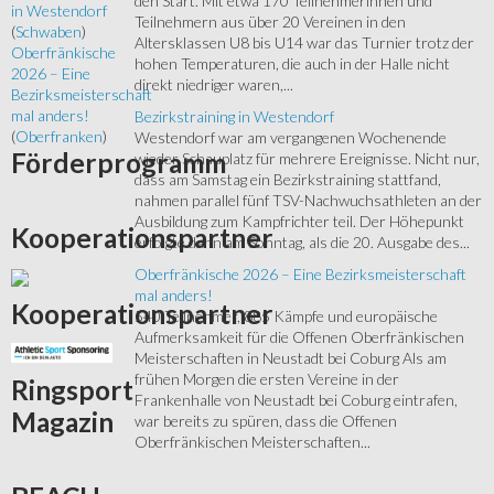
den Start. Mit etwa 170 Teilnehmerinnen und
in Westendorf
Teilnehmern aus über 20 Vereinen in den
(
Schwaben
)
Altersklassen U8 bis U14 war das Turnier trotz der
Oberfränkische
hohen Temperaturen, die auch in der Halle nicht
2026 – Eine
direkt niedriger waren,...
Bezirksmeisterschaft
mal anders!
Bezirkstraining in Westendorf
(
Oberfranken
)
Westendorf war am vergangenen Wochenende
Förderprogramm
wieder Schauplatz für mehrere Ereignisse. Nicht nur,
dass am Samstag ein Bezirkstraining stattfand,
nahmen parallel fünf TSV-Nachwuchsathleten an der
Ausbildung zum Kampfrichter teil. Der Höhepunkt
Kooperationspartner
erfolgte dann am Sonntag, als die 20. Ausgabe des...
Oberfränkische 2026 – Eine Bezirksmeisterschaft
mal anders!
Kooperationspartner
540 Teilnehmer, 885 Kämpfe und europäische
Aufmerksamkeit für die Offenen Oberfränkischen
Meisterschaften in Neustadt bei Coburg Als am
frühen Morgen die ersten Vereine in der
Ringsport
Frankenhalle von Neustadt bei Coburg eintrafen,
Magazin
war bereits zu spüren, dass die Offenen
Oberfränkischen Meisterschaften...