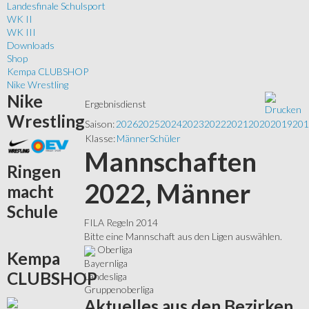
Landesfinale Schulsport
WK II
WK III
Downloads
Shop
Kempa CLUBSHOP
Nike Wrestling
Nike
Ergebnisdienst
Wrestling
Saison:
2026
2025
2024
2023
2022
2021
2020
2019
201
Klasse:
Männer
Schüler
Mannschaften
Ringen
2022, Männer
macht
Schule
FILA Regeln 2014
Bitte eine Mannschaft aus den Ligen auswählen.
Oberliga
Kempa
Bayernliga
CLUBSHOP
Landesliga
Gruppenoberliga
Aktuelles
aus den Bezirken