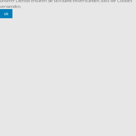
unserer Dienste erklären Sie sich damit einverstanden, dass wir Cookies
verwenden.
ok