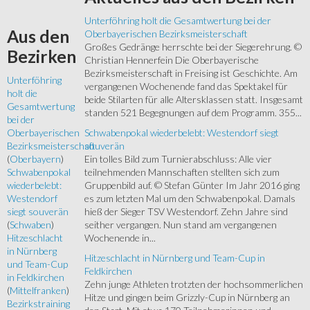
Unterföhring holt die Gesamtwertung bei der
Aus
den
Oberbayerischen Bezirksmeisterschaft
Großes Gedränge herrschte bei der Siegerehrung. ©
Bezirken
Christian Hennerfein Die Oberbayerische
Bezirksmeisterschaft in Freising ist Geschichte. Am
Unterföhring
vergangenen Wochenende fand das Spektakel für
holt die
beide Stilarten für alle Altersklassen statt. Insgesamt
Gesamtwertung
standen 521 Begegnungen auf dem Programm. 355...
bei der
Schwabenpokal wiederbelebt: Westendorf siegt
Oberbayerischen
souverän
Bezirksmeisterschaft
Ein tolles Bild zum Turnierabschluss: Alle vier
(
Oberbayern
)
teilnehmenden Mannschaften stellten sich zum
Schwabenpokal
Gruppenbild auf. © Stefan Günter Im Jahr 2016 ging
wiederbelebt:
es zum letzten Mal um den Schwabenpokal. Damals
Westendorf
hieß der Sieger TSV Westendorf. Zehn Jahre sind
siegt souverän
seither vergangen. Nun stand am vergangenen
(
Schwaben
)
Wochenende in...
Hitzeschlacht
in Nürnberg
Hitzeschlacht in Nürnberg und Team-Cup in
und Team-Cup
Feldkirchen
in Feldkirchen
Zehn junge Athleten trotzten der hochsommerlichen
(
Mittelfranken
)
Hitze und gingen beim Grizzly-Cup in Nürnberg an
Bezirkstraining