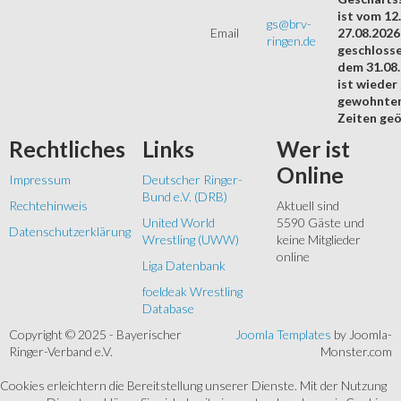
ist vom 12.
gs@brv-
Email
27.08.2026
ringen.de
geschloss
dem 31.08
ist wieder
gewohnte
Zeiten geö
Rechtliches
Links
Wer
ist
Online
Impressum
Deutscher Ringer-
Bund e.V. (DRB)
Rechtehinweis
Aktuell sind
United World
5590 Gäste und
Datenschutzerklärung
Wrestling (UWW)
keine Mitglieder
online
Liga Datenbank
foeldeak Wrestling
Database
Copyright © 2025 - Bayerischer
Joomla Templates
by Joomla-
Ringer-Verband e.V.
Monster.com
Cookies erleichtern die Bereitstellung unserer Dienste. Mit der Nutzung