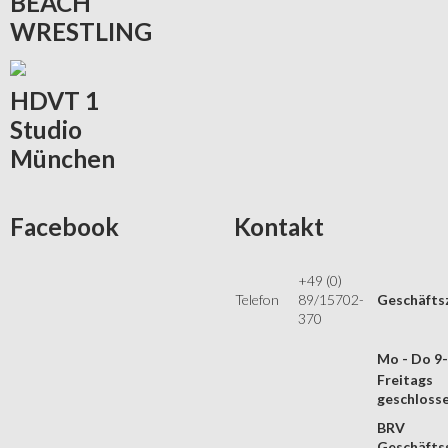
BEACH
WRESTLING
HDVT
1
Studio
München
Facebook
Kontakt
+49 (0)
Telefon
89/15702-
Geschäfts
370
Mo - Do 9
Freitags
geschloss
BRV
Geschäftss