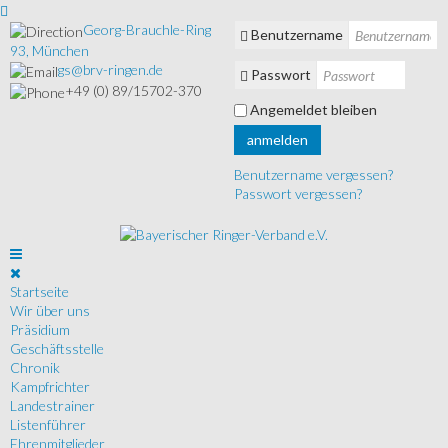
Georg-Brauchle-Ring
Benutzername
93, München
gs@brv-ringen.de
Passwort
+49 (0) 89/15702-370
Angemeldet bleiben
anmelden
Benutzername vergessen?
Passwort vergessen?
Startseite
Wir über uns
Präsidium
Geschäftsstelle
Chronik
Kampfrichter
Landestrainer
Listenführer
Ehrenmitglieder