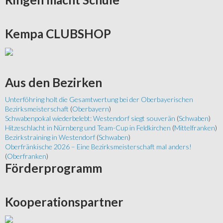
Kempa
CLUBSHOP
Aus
den Bezirken
Unterföhring holt die Gesamtwertung bei der Oberbayerischen
Bezirksmeisterschaft
(
Oberbayern
)
Schwabenpokal wiederbelebt: Westendorf siegt souverän
(
Schwaben
)
Hitzeschlacht in Nürnberg und Team-Cup in Feldkirchen
(
Mittelfranken
)
Bezirkstraining in Westendorf
(
Schwaben
)
Oberfränkische 2026 – Eine Bezirksmeisterschaft mal anders!
(
Oberfranken
)
Förderprogramm
Kooperationspartner