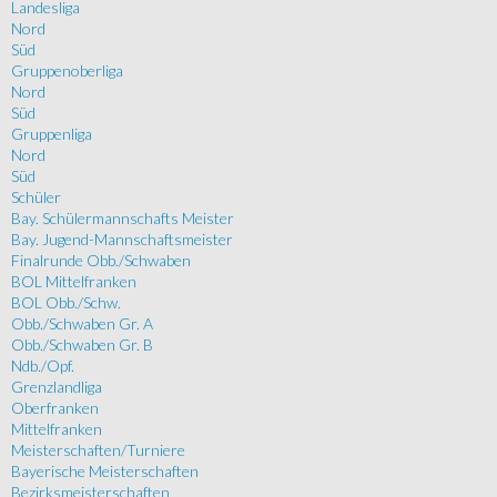
Landesliga
Nord
Süd
Gruppenoberliga
Nord
Süd
Gruppenliga
Nord
Süd
Schüler
Bay. Schülermannschafts Meister
Bay. Jugend-Mannschaftsmeister
Finalrunde Obb./Schwaben
BOL Mittelfranken
BOL Obb./Schw.
Obb./Schwaben Gr. A
Obb./Schwaben Gr. B
Ndb./Opf.
Grenzlandliga
Oberfranken
Mittelfranken
Meisterschaften/Turniere
Bayerische Meisterschaften
Bezirksmeisterschaften