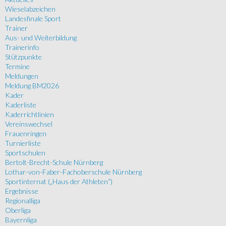
Wieselabzeichen
Landesfinale Sport
Trainer
Aus- und Weiterbildung
Trainerinfo
Stützpunkte
Termine
Meldungen
Meldung BM2026
Kader
Kaderliste
Kaderrichtlinien
Vereinswechsel
Frauenringen
Turnierliste
Sportschulen
Bertolt-Brecht-Schule Nürnberg
Lothar-von-Faber-Fachoberschule Nürnberg
Sportinternat („Haus der Athleten“)
Ergebnisse
Regionalliga
Oberliga
Bayernliga