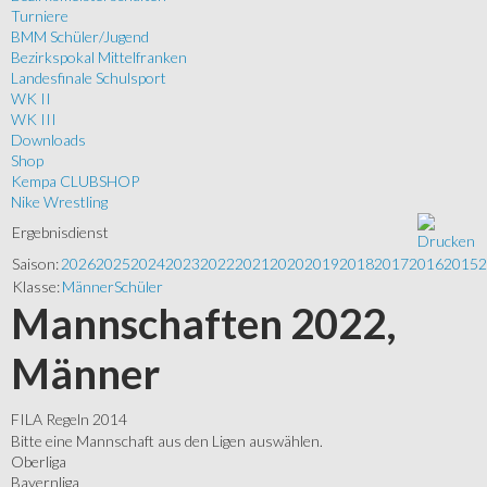
Turniere
BMM Schüler/Jugend
Bezirkspokal Mittelfranken
Landesfinale Schulsport
WK II
WK III
Downloads
Shop
Kempa CLUBSHOP
Nike Wrestling
Ergebnisdienst
Saison:
2026
2025
2024
2023
2022
2021
2020
2019
2018
2017
2016
2015
2
Klasse:
Männer
Schüler
Mannschaften 2022,
Männer
FILA Regeln 2014
Bitte eine Mannschaft aus den Ligen auswählen.
Oberliga
Bayernliga