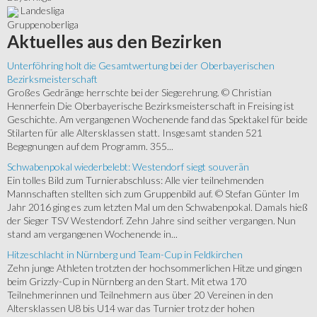
Landesliga
Gruppenoberliga
Aktuelles
aus den Bezirken
Unterföhring holt die Gesamtwertung bei der Oberbayerischen
Bezirksmeisterschaft
Großes Gedränge herrschte bei der Siegerehrung. © Christian
Hennerfein Die Oberbayerische Bezirksmeisterschaft in Freising ist
Geschichte. Am vergangenen Wochenende fand das Spektakel für beide
Stilarten für alle Altersklassen statt. Insgesamt standen 521
Begegnungen auf dem Programm. 355...
Schwabenpokal wiederbelebt: Westendorf siegt souverän
Ein tolles Bild zum Turnierabschluss: Alle vier teilnehmenden
Mannschaften stellten sich zum Gruppenbild auf. © Stefan Günter Im
Jahr 2016 ging es zum letzten Mal um den Schwabenpokal. Damals hieß
der Sieger TSV Westendorf. Zehn Jahre sind seither vergangen. Nun
stand am vergangenen Wochenende in...
Hitzeschlacht in Nürnberg und Team-Cup in Feldkirchen
Zehn junge Athleten trotzten der hochsommerlichen Hitze und gingen
beim Grizzly-Cup in Nürnberg an den Start. Mit etwa 170
Teilnehmerinnen und Teilnehmern aus über 20 Vereinen in den
Altersklassen U8 bis U14 war das Turnier trotz der hohen