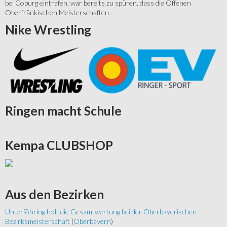
bei Coburg eintrafen, war bereits zu spüren, dass die Offenen
Oberfränkischen Meisterschaften...
Nike
Wrestling
Ringen
macht Schule
Kempa
CLUBSHOP
Aus
den Bezirken
Unterföhring holt die Gesamtwertung bei der Oberbayerischen
Bezirksmeisterschaft
(
Oberbayern
)