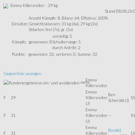
Emma Killersreiter - 29 kg
Stand 08.08.26 
Anzahl Kämpfe: 8, Bilanz: 64, Effizienz: 100%
Einsätze:
Gewichtsklassen: 31 kg (6x), 29 kg (2x)
Stilarten: frei (7x), gr. (1x)
vorzeitig: 5
Kämpfe:
gewonnen: 8
Schultersiege: 5
durch Antritt: 2
Punkte:
gewonnen: 32, verloren: 0, Summe: 32
Gegnerliste anzeigen
Emma
mehr
Killersreiter
Emma
Ben
F
29
Killersreiter
SS
Scherübl
(J)
(J)
Emma
F
31
Killersreiter
—
K
(J)
Emma
Boubel,
F
31
Killersreiter
Ü