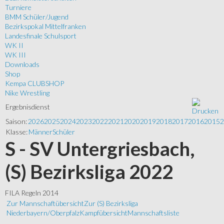
Turniere
BMM Schüler/Jugend
Bezirkspokal Mittelfranken
Landesfinale Schulsport
WK II
WK III
Downloads
Shop
Kempa CLUBSHOP
Nike Wrestling
Ergebnisdienst
Saison:
2026
2025
2024
2023
2022
2021
2020
2019
2018
2017
2016
2015
2
Klasse:
Männer
Schüler
S - SV Untergriesbach,
(S) Bezirksliga 2022
FILA Regeln 2014
Zur Mannschaftübersicht
Zur (S) Bezirksliga
Niederbayern/Oberpfalz
Kampfübersicht
Mannschaftsliste