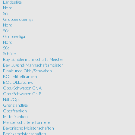
Landesliga
Nord
Süd
Gruppenoberliga
Nord
Süd
Gruppenliga
Nord
Süd
Schüler
Bay. Schülermannschafts Meister
Bay. Jugend-Mannschaftsmeister
Finalrunde Obb./Schwaben
BOL Mittelfranken
BOL Obb./Schw.
Obb./Schwaben Gr. A
Obb./Schwaben Gr. B
Ndb./Opf.
Grenzlandliga
Oberfranken
Mittelfranken
Meisterschaften/Turniere
Bayerische Meisterschaften
Bezirksmeisterschaften