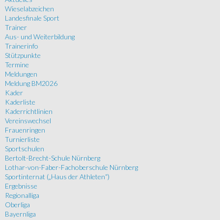
Wieselabzeichen
Landesfinale Sport
Trainer
Aus- und Weiterbildung
Trainerinfo
Stützpunkte
Termine
Meldungen
Meldung BM2026
Kader
Kaderliste
Kaderrichtlinien
Vereinswechsel
Frauenringen
Turnierliste
Sportschulen
Bertolt-Brecht-Schule Nürnberg
Lothar-von-Faber-Fachoberschule Nürnberg
Sportinternat („Haus der Athleten“)
Ergebnisse
Regionalliga
Oberliga
Bayernliga