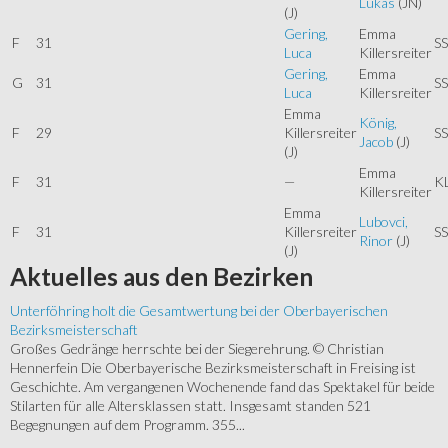
Lukas
(JN)
(J)
Gering,
Emma
F
31
SS
Luca
Killersreiter
Gering,
Emma
G
31
SS
Luca
Killersreiter
Emma
König,
F
29
Killersreiter
SS
Jacob
(J)
(J)
Emma
F
31
—
K
Killersreiter
Emma
Lubovci,
F
31
Killersreiter
SS
Rinor
(J)
(J)
Aktuelles
aus den Bezirken
Unterföhring holt die Gesamtwertung bei der Oberbayerischen
Bezirksmeisterschaft
Großes Gedränge herrschte bei der Siegerehrung. © Christian
Hennerfein Die Oberbayerische Bezirksmeisterschaft in Freising ist
Geschichte. Am vergangenen Wochenende fand das Spektakel für beide
Stilarten für alle Altersklassen statt. Insgesamt standen 521
Begegnungen auf dem Programm. 355...