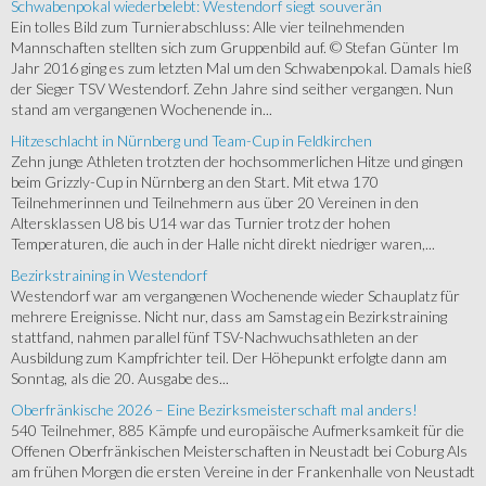
Schwabenpokal wiederbelebt: Westendorf siegt souverän
Ein tolles Bild zum Turnierabschluss: Alle vier teilnehmenden
Mannschaften stellten sich zum Gruppenbild auf. © Stefan Günter Im
Jahr 2016 ging es zum letzten Mal um den Schwabenpokal. Damals hieß
der Sieger TSV Westendorf. Zehn Jahre sind seither vergangen. Nun
stand am vergangenen Wochenende in...
Hitzeschlacht in Nürnberg und Team-Cup in Feldkirchen
Zehn junge Athleten trotzten der hochsommerlichen Hitze und gingen
beim Grizzly-Cup in Nürnberg an den Start. Mit etwa 170
Teilnehmerinnen und Teilnehmern aus über 20 Vereinen in den
Altersklassen U8 bis U14 war das Turnier trotz der hohen
Temperaturen, die auch in der Halle nicht direkt niedriger waren,...
Bezirkstraining in Westendorf
Westendorf war am vergangenen Wochenende wieder Schauplatz für
mehrere Ereignisse. Nicht nur, dass am Samstag ein Bezirkstraining
stattfand, nahmen parallel fünf TSV-Nachwuchsathleten an der
Ausbildung zum Kampfrichter teil. Der Höhepunkt erfolgte dann am
Sonntag, als die 20. Ausgabe des...
Oberfränkische 2026 – Eine Bezirksmeisterschaft mal anders!
540 Teilnehmer, 885 Kämpfe und europäische Aufmerksamkeit für die
Offenen Oberfränkischen Meisterschaften in Neustadt bei Coburg Als
am frühen Morgen die ersten Vereine in der Frankenhalle von Neustadt