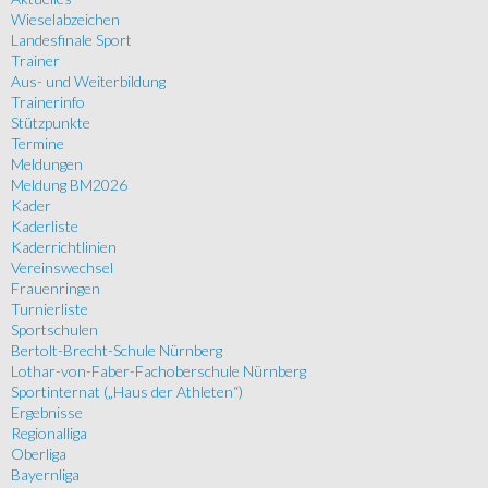
Wieselabzeichen
Landesfinale Sport
Trainer
Aus- und Weiterbildung
Trainerinfo
Stützpunkte
Termine
Meldungen
Meldung BM2026
Kader
Kaderliste
Kaderrichtlinien
Vereinswechsel
Frauenringen
Turnierliste
Sportschulen
Bertolt-Brecht-Schule Nürnberg
Lothar-von-Faber-Fachoberschule Nürnberg
Sportinternat („Haus der Athleten“)
Ergebnisse
Regionalliga
Oberliga
Bayernliga