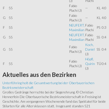
(J)
Plachi
Fabio
F
55
—
KL
4:0
Plachi
(J)
Fabio
G
55
—
KL
4:0
Plachi
(J)
NEUFERT,
Fabio
F
55
PS
0:3
Maximilian
Plachi
NEUFERT,
Fabio
G
55
SS
0:4
Maximilian
Plachi
Koch,
Fabio
G
55
Daniel
SS
0:4
Plachi
(J)
(J)
Höpfl,
Fabio
F
55
Quirin
TÜ
0:4
Plachi
(J)
(J)
Aktuelles
aus den Bezirken
Unterföhring holt die Gesamtwertung bei der Oberbayerischen
Bezirksmeisterschaft
Großes Gedränge herrschte bei der Siegerehrung. © Christian
Hennerfein Die Oberbayerische Bezirksmeisterschaft in Freising ist
Geschichte. Am vergangenen Wochenende fand das Spektakel für beide
Stilarten für alle Altersklassen statt. Insgesamt standen 521