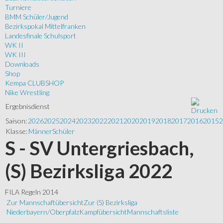
Turniere
BMM Schüler/Jugend
Bezirkspokal Mittelfranken
Landesfinale Schulsport
WK II
WK III
Downloads
Shop
Kempa CLUBSHOP
Nike Wrestling
Ergebnisdienst
Saison:
2026
2025
2024
2023
2022
2021
2020
2019
2018
2017
2016
2015
2
Klasse:
Männer
Schüler
S - SV Untergriesbach,
(S) Bezirksliga 2022
FILA Regeln 2014
Zur Mannschaftübersicht
Zur (S) Bezirksliga
Niederbayern/Oberpfalz
Kampfübersicht
Mannschaftsliste