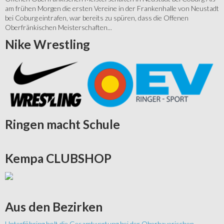
am frühen Morgen die ersten Vereine in der Frankenhalle von Neustadt
bei Coburg eintrafen, war bereits zu spüren, dass die Offenen
Oberfränkischen Meisterschaften...
Nike
Wrestling
Ringen
macht Schule
Kempa
CLUBSHOP
Aus
den Bezirken
Unterföhring holt die Gesamtwertung bei der Oberbayerischen