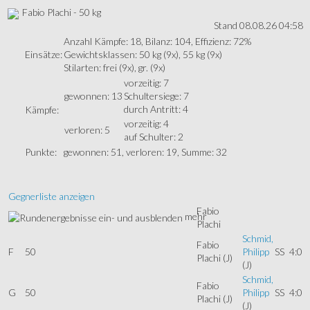
Fabio Plachi - 50 kg
Stand 08.08.26 04:58
Anzahl Kämpfe: 18, Bilanz: 104, Effizienz: 72%
Einsätze:
Gewichtsklassen: 50 kg (9x), 55 kg (9x)
Stilarten: frei (9x), gr. (9x)
vorzeitig: 7
gewonnen: 13
Schultersiege: 7
durch Antritt: 4
Kämpfe:
vorzeitig: 4
verloren: 5
auf Schulter: 2
Punkte:
gewonnen: 51, verloren: 19, Summe: 32
Gegnerliste anzeigen
Fabio
mehr
Plachi
Schmid,
Fabio
F
50
Philipp
SS
4:0
Plachi
(J)
(J)
Schmid,
Fabio
G
50
Philipp
SS
4:0
Plachi
(J)
(J)