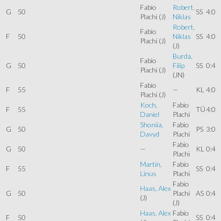
Fabio
Robert,
G
50
SS
4:0
Plachi
(J)
Niklas
Robert,
Fabio
F
50
Niklas
SS
4:0
Plachi
(J)
(J)
Burda,
Fabio
G
50
Filip
SS
0:4
Plachi
(J)
(JN)
Fabio
F
55
—
KL
4:0
Plachi
(J)
Koch,
Fabio
F
55
TÜ
4:0
Daniel
Plachi
Shoniia,
Fabio
G
50
PS
3:0
Davyd
Plachi
Fabio
G
50
—
KL
0:4
Plachi
Martin,
Fabio
F
55
SS
0:4
Linus
Plachi
Fabio
Haas, Alex
G
50
Plachi
AS
0:4
(J)
(J)
Haas, Alex
Fabio
F
50
SS
0:4