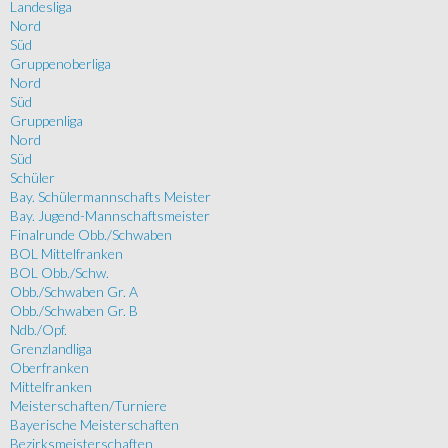
Landesliga
Nord
Süd
Gruppenoberliga
Nord
Süd
Gruppenliga
Nord
Süd
Schüler
Bay. Schülermannschafts Meister
Bay. Jugend-Mannschaftsmeister
Finalrunde Obb./Schwaben
BOL Mittelfranken
BOL Obb./Schw.
Obb./Schwaben Gr. A
Obb./Schwaben Gr. B
Ndb./Opf.
Grenzlandliga
Oberfranken
Mittelfranken
Meisterschaften/Turniere
Bayerische Meisterschaften
Bezirksmeisterschaften