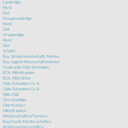
Landesliga
Nord
Süd
Gruppenoberliga
Nord
Süd
Gruppenliga
Nord
Süd
Schüler
Bay. Schülermannschafts Meister
Bay. Jugend-Mannschaftsmeister
Finalrunde Obb./Schwaben
BOL Mittelfranken
BOL Obb./Schw.
Obb./Schwaben Gr. A
Obb./Schwaben Gr. B
Ndb./Opf.
Grenzlandliga
Oberfranken
Mittelfranken
Meisterschaften/Turniere
Bayerische Meisterschaften
Bezirksmeisterschaften