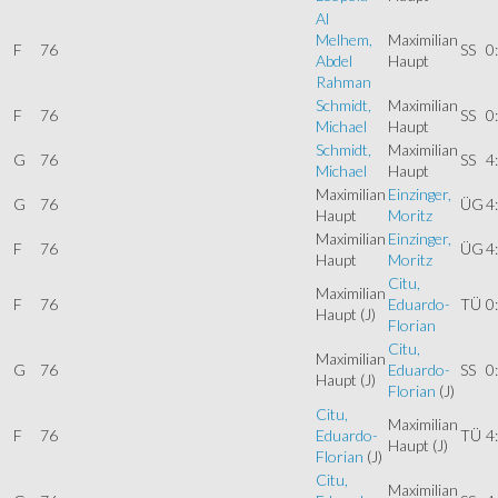
Al
Melhem,
Maximilian
F
76
SS
0
Abdel
Haupt
Rahman
Schmidt,
Maximilian
F
76
SS
0
Michael
Haupt
Schmidt,
Maximilian
G
76
SS
4
Michael
Haupt
Maximilian
Einzinger,
G
76
ÜG
4
Haupt
Moritz
Maximilian
Einzinger,
F
76
ÜG
4
Haupt
Moritz
Citu,
Maximilian
F
76
Eduardo-
TÜ
0
Haupt
(J)
Florian
Citu,
Maximilian
G
76
Eduardo-
SS
0
Haupt
(J)
Florian
(J)
Citu,
Maximilian
F
76
Eduardo-
TÜ
4
Haupt
(J)
Florian
(J)
Citu,
Maximilian