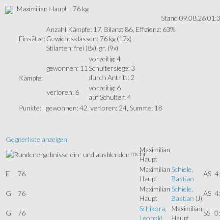
Maximilian Haupt - 76 kg
Stand 09.08.26 01:
Anzahl Kämpfe: 17, Bilanz: 86, Effizienz: 63%
Einsätze:
Gewichtsklassen: 76 kg (17x)
Stilarten: frei (8x), gr. (9x)
vorzeitig: 4
gewonnen: 11
Schultersiege: 3
durch Antritt: 2
Kämpfe:
vorzeitig: 6
verloren: 6
auf Schulter: 4
Punkte:
gewonnen: 42, verloren: 24, Summe: 18
Gegnerliste anzeigen
Maximilian
mehr
Haupt
Maximilian
Schiele,
F
76
AS
4
Haupt
Bastian
Maximilian
Schiele,
G
76
AS
4
Haupt
Bastian
(J)
Schikora,
Maximilian
G
76
SS
0
Leopold
Haupt