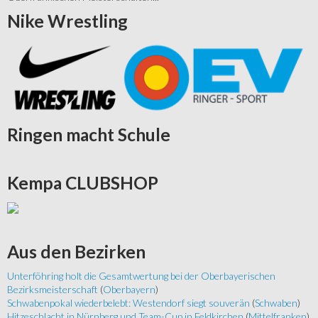
Nike
Wrestling
Ringen
macht Schule
Kempa
CLUBSHOP
Aus
den Bezirken
Unterföhring holt die Gesamtwertung bei der Oberbayerischen
Bezirksmeisterschaft
(
Oberbayern
)
Schwabenpokal wiederbelebt: Westendorf siegt souverän
(
Schwaben
)
Hitzeschlacht in Nürnberg und Team-Cup in Feldkirchen
(
Mittelfranken
)