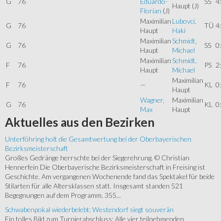
G
76
Eduardo-
SS
4
Haupt
(J)
Florian
(J)
Maximilian
Lubovci,
G
76
TÜ
4
Haupt
Haki
Maximilian
Schmidt,
G
76
SS
0
Haupt
Michael
Maximilian
Schmidt,
F
76
PS
2
Haupt
Michael
Maximilian
F
76
—
KL
0
Haupt
Wagner,
Maximilian
G
76
KL
0
Max
Haupt
Aktuelles
aus den Bezirken
Unterföhring holt die Gesamtwertung bei der Oberbayerischen
Bezirksmeisterschaft
Großes Gedränge herrschte bei der Siegerehrung. © Christian
Hennerfein Die Oberbayerische Bezirksmeisterschaft in Freising ist
Geschichte. Am vergangenen Wochenende fand das Spektakel für beide
Stilarten für alle Altersklassen statt. Insgesamt standen 521
Begegnungen auf dem Programm. 355...
Schwabenpokal wiederbelebt: Westendorf siegt souverän
Ein tolles Bild zum Turnierabschluss: Alle vier teilnehmenden