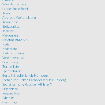
Wieselabzeichen
Landesfinale Sport
Trainer
Aus- und Weiterbildung
Trainerinfo
Stützpunkte
Termine
Meldungen
Meldung BM2026
Kader
Kaderliste
Kaderrichtlinien
Vereinswechsel
Frauenringen
Turnierliste
Sportschulen
Bertolt-Brecht-Schule Nürnberg
Lothar-von-Faber-Fachoberschule Nürnberg
Sportinternat („Haus der Athleten“)
Ergebnisse
Regionalliga
Oberliga
Bayernliga