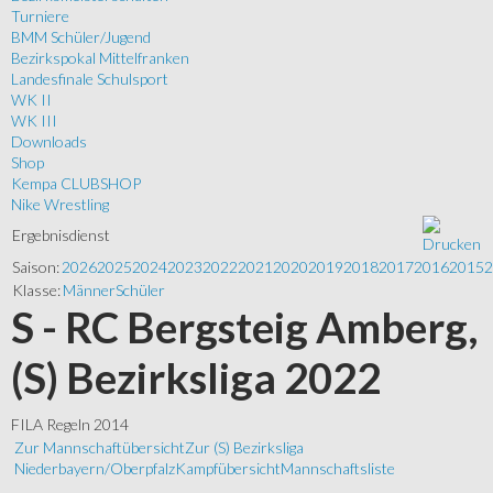
Turniere
BMM Schüler/Jugend
Bezirkspokal Mittelfranken
Landesfinale Schulsport
WK II
WK III
Downloads
Shop
Kempa CLUBSHOP
Nike Wrestling
Ergebnisdienst
Saison:
2026
2025
2024
2023
2022
2021
2020
2019
2018
2017
2016
2015
2
Klasse:
Männer
Schüler
S - RC Bergsteig Amberg,
(S) Bezirksliga 2022
FILA Regeln 2014
Zur Mannschaftübersicht
Zur (S) Bezirksliga
Niederbayern/Oberpfalz
Kampfübersicht
Mannschaftsliste