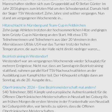
Mannschaften stellten sich zum Gruppenbild auf. © Stefan Günter Im
Jahr 2016 ging es zum letzten Mal um den Schwabenpokal. Damals hieß
der Sieger TSV Westendorf. Zehn Jahre sind seither vergangen. Nun
stand am vergangenen Wochenende in...
Hitzeschlacht in Nürnberg und Team-Cup in Feldkirchen
Zehn junge Athleten trotzten der hochsommerlichen Hitze und gingen
beim Grizzly-Cup in Nürnberg an den Start. Mit etwa 170
Teilnehmerinnen und Teilnehmern aus über 20 Vereinen in den
Altersklassen U8 bis U14 war das Turnier trotz der hohen
Temperaturen, die auch in der Halle nicht direkt niedriger waren,...
Bezirkstraining in Westendorf
Westendorf war am vergangenen Wochenende wieder Schauplatz für
mehrere Ereignisse. Nicht nur, dass am Samstag ein Bezirkstraining
stattfand, nahmen parallel fünf TSV-Nachwuchsathleten an der
Ausbildung zum Kampfrichter teil. Der Höhepunkt erfolgte dann am
Sonntag, als die 20. Ausgabe des...
Oberfränkische 2026 – Eine Bezirksmeisterschaft mal anders!
540 Teilnehmer, 885 Kämpfe und europäische Aufmerksamkeit für die
Offenen Oberfränkischen Meisterschaften in Neustadt bei Coburg Als
am frühen Morgen die ersten Vereine in der Frankenhalle von Neustadt
bei Coburg eintrafen, war bereits zu spüren, dass die Offenen
Oberfränkischen Meisterschaften...