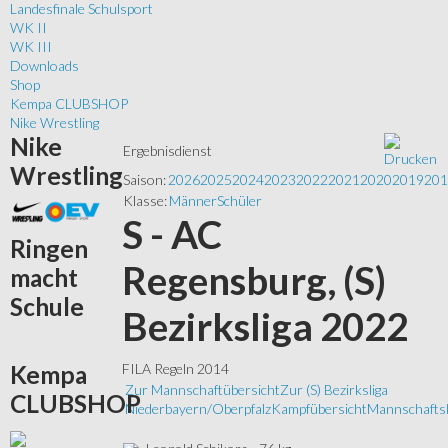
Landesfinale Schulsport
WK II
WK III
Downloads
Shop
Kempa CLUBSHOP
Nike Wrestling
Nike
Ergebnisdienst
Wrestling
Saison:
2026
2025
2024
2023
2022
2021
2020
2019
201
Klasse:
Männer
Schüler
S - AC
Ringen
Regensburg, (S)
macht
Schule
Bezirksliga 2022
Kempa
FILA Regeln 2014
Zur Mannschaftübersicht
Zur (S) Bezirksliga
CLUBSHOP
Niederbayern/Oberpfalz
Kampfübersicht
Mannschaftsl