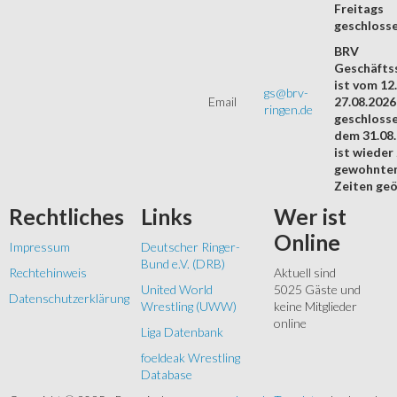
Freitags
geschloss
BRV
Geschäftss
ist vom 12.
gs@brv-
Email
27.08.2026
ringen.de
geschloss
dem 31.08
ist wieder
gewohnte
Zeiten geö
Rechtliches
Links
Wer
ist
Online
Impressum
Deutscher Ringer-
Bund e.V. (DRB)
Rechtehinweis
Aktuell sind
United World
5025 Gäste und
Datenschutzerklärung
Wrestling (UWW)
keine Mitglieder
online
Liga Datenbank
foeldeak Wrestling
Database