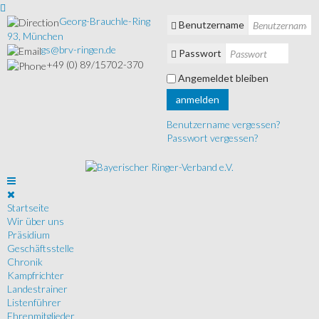
Georg-Brauchle-Ring
Benutzername
93, München
gs@brv-ringen.de
Passwort
+49 (0) 89/15702-370
Angemeldet bleiben
anmelden
Benutzername vergessen?
Passwort vergessen?
Startseite
Wir über uns
Präsidium
Geschäftsstelle
Chronik
Kampfrichter
Landestrainer
Listenführer
Ehrenmitglieder