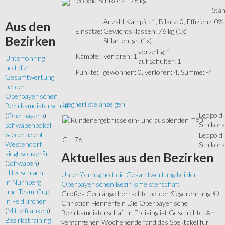
Leopold Schikora - 76 kg
Stan
Anzahl Kämpfe: 1, Bilanz: 0, Effizienz: 0%
Aus
den
Einsätze:
Gewichtsklassen: 76 kg (1x)
Bezirken
Stilarten: gr. (1x)
vorzeitig: 1
Kämpfe:
verloren: 1
Unterföhring
auf Schulter: 1
holt die
Punkte:
gewonnen: 0, verloren: 4, Summe: -4
Gesamtwertung
bei der
Oberbayerischen
Gegnerliste anzeigen
Bezirksmeisterschaft
Leopold
(
Oberbayern
)
mehr
Schikora
Schwabenpokal
wiederbelebt:
Leopold
G
76
Westendorf
Schikora
siegt souverän
Aktuelles
aus den Bezirken
(
Schwaben
)
Hitzeschlacht
Unterföhring holt die Gesamtwertung bei der
in Nürnberg
Oberbayerischen Bezirksmeisterschaft
und Team-Cup
Großes Gedränge herrschte bei der Siegerehrung. ©
in Feldkirchen
Christian Hennerfein Die Oberbayerische
(
Mittelfranken
)
Bezirksmeisterschaft in Freising ist Geschichte. Am
Bezirkstraining
vergangenen Wochenende fand das Spektakel für