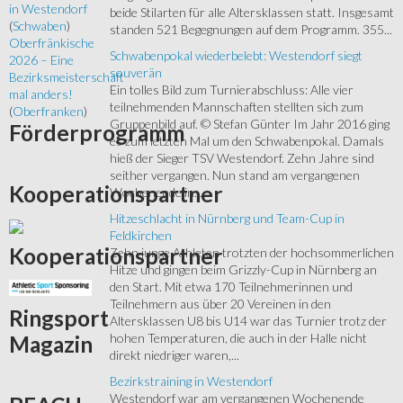
in Westendorf
beide Stilarten für alle Altersklassen statt. Insgesamt
(
Schwaben
)
standen 521 Begegnungen auf dem Programm. 355...
Oberfränkische
Schwabenpokal wiederbelebt: Westendorf siegt
2026 – Eine
souverän
Bezirksmeisterschaft
Ein tolles Bild zum Turnierabschluss: Alle vier
mal anders!
teilnehmenden Mannschaften stellten sich zum
(
Oberfranken
)
Gruppenbild auf. © Stefan Günter Im Jahr 2016 ging
Förderprogramm
es zum letzten Mal um den Schwabenpokal. Damals
hieß der Sieger TSV Westendorf. Zehn Jahre sind
seither vergangen. Nun stand am vergangenen
Kooperationspartner
Wochenende in...
Hitzeschlacht in Nürnberg und Team-Cup in
Feldkirchen
Kooperationspartner
Zehn junge Athleten trotzten der hochsommerlichen
Hitze und gingen beim Grizzly-Cup in Nürnberg an
den Start. Mit etwa 170 Teilnehmerinnen und
Teilnehmern aus über 20 Vereinen in den
Ringsport
Altersklassen U8 bis U14 war das Turnier trotz der
hohen Temperaturen, die auch in der Halle nicht
Magazin
direkt niedriger waren,...
Bezirkstraining in Westendorf
Westendorf war am vergangenen Wochenende