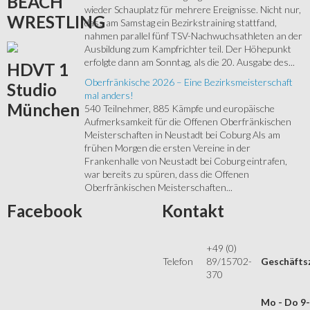
BEACH
wieder Schauplatz für mehrere Ereignisse. Nicht nur,
WRESTLING
dass am Samstag ein Bezirkstraining stattfand,
nahmen parallel fünf TSV-Nachwuchsathleten an der
Ausbildung zum Kampfrichter teil. Der Höhepunkt
erfolgte dann am Sonntag, als die 20. Ausgabe des...
HDVT
1
Oberfränkische 2026 – Eine Bezirksmeisterschaft
Studio
mal anders!
München
540 Teilnehmer, 885 Kämpfe und europäische
Aufmerksamkeit für die Offenen Oberfränkischen
Meisterschaften in Neustadt bei Coburg Als am
frühen Morgen die ersten Vereine in der
Frankenhalle von Neustadt bei Coburg eintrafen,
war bereits zu spüren, dass die Offenen
Oberfränkischen Meisterschaften...
Facebook
Kontakt
+49 (0)
Telefon
89/15702-
Geschäfts
370
Mo - Do 9