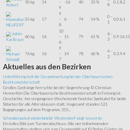
-
50 kg
14
–
-16
40
35 %
0.1.8.2
8
Robert
9
9
0 –
-
55 kg
17
–
6
74
54 %
0.0.6.1
Maximilian
1
8
NEUFERT
10
Julian-
6 –
-
60 kg
16
–
15
79
61 %
0.9.16.15
3
Kai Braun
6
9
4 –
-
76 kg
16
–
14
78
60 %
0.3.9.4
Michael
2
7
Schmidt
Aktuelles
aus den Bezirken
Unterföhring holt die Gesamtwertung bei der Oberbayerischen
Bezirksmeisterschaft
Großes Gedränge herrschte bei der Siegerehrung. © Christian
Hennerfein Die Oberbayerische Bezirksmeisterschaft in Freising ist
Geschichte. Am vergangenen Wochenende fand das Spektakel für beide
Stilarten für alle Altersklassen statt. Insgesamt standen 521
Begegnungen auf dem Programm. 355...
Schwabenpokal wiederbelebt: Westendorf siegt souverän
Ein tolles Bild zum Turnierabschluss: Alle vier teilnehmenden
Mannschaften stellten sich zum Gruppenbild auf. © Stefan Günter Im