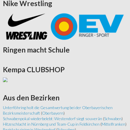
Nike
Wrestling
Ringen
macht Schule
Kempa
CLUBSHOP
Aus
den Bezirken
Unterföhring holt die Gesamtwertung bei der Oberbayerischen
Bezirksmeisterschaft
(
Oberbayern
)
Schwabenpokal wiederbelebt: Westendorf siegt souverän
(
Schwaben
)
Hitzeschlacht in Nürnberg und Team-Cup in Feldkirchen
(
Mittelfranken
)
Bezirkstraining in Westendorf
(
Schwaben
)