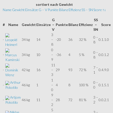
sortiert
nach Gewicht
Name
Gewicht
Einsätze
G – V
Punkte
Bilanz
Effizienz
SS – SN
Score
↑↓
G
SS
#
Name
Gewicht
Einsätze
–
Punkte
Bilanz
Effizienz
–
Score
V
SN
3
0 –
-
34 kg
14
–
-20
36
32 %
0.1.1.0
Leopold
8
8
Heimerl
0
0 –
-
34 kg
10
–
-36
4
5 %
0.0.1.2
Marcus
8
9
Kaminski
11
7 –
-
42 kg
16
–
29
93
72 %
0.4.9.0
Dominik
1
3
Wenz
1
Arthur
0 –
-
46 kg
1
–
4
8
100 %
0.1.5.1
0
Pokotilo
0
9
Artjom
3 –
-
46 kg
11
–
28
72
81 %
0.0.2.1
2
Pokotilo
2
5
Niklas
3 –