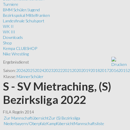
Turniere
BMM Schüler/Jugend
Bezirkspokal Mittelfranken
Landesfinale Schulsport
WK II
WK III
Downloads
Shop
Kempa CLUBSHOP
Nike Wrestling
Ergebnisdienst
Saison:
2026
2025
2024
2023
2022
2021
2020
2019
2018
2017
2016
2015
2
Klasse:
Männer
Schüler
S - SV Mietraching, (S)
Bezirksliga 2022
FILA Regeln 2014
Zur Mannschaftübersicht
Zur (S) Bezirksliga
Niederbayern/Oberpfalz
Kampfübersicht
Mannschaftsliste