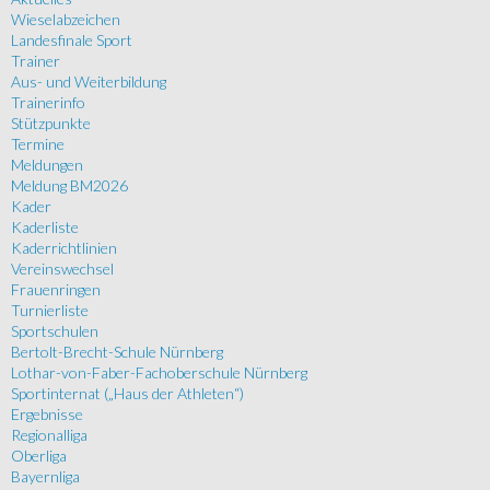
Wieselabzeichen
Landesfinale Sport
Trainer
Aus- und Weiterbildung
Trainerinfo
Stützpunkte
Termine
Meldungen
Meldung BM2026
Kader
Kaderliste
Kaderrichtlinien
Vereinswechsel
Frauenringen
Turnierliste
Sportschulen
Bertolt-Brecht-Schule Nürnberg
Lothar-von-Faber-Fachoberschule Nürnberg
Sportinternat („Haus der Athleten“)
Ergebnisse
Regionalliga
Oberliga
Bayernliga