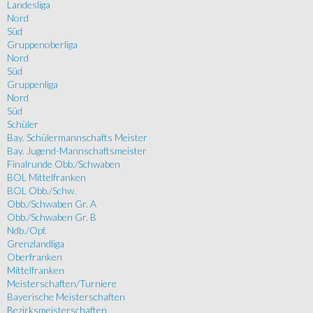
Landesliga
Nord
Süd
Gruppenoberliga
Nord
Süd
Gruppenliga
Nord
Süd
Schüler
Bay. Schülermannschafts Meister
Bay. Jugend-Mannschaftsmeister
Finalrunde Obb./Schwaben
BOL Mittelfranken
BOL Obb./Schw.
Obb./Schwaben Gr. A
Obb./Schwaben Gr. B
Ndb./Opf.
Grenzlandliga
Oberfranken
Mittelfranken
Meisterschaften/Turniere
Bayerische Meisterschaften
Bezirksmeisterschaften