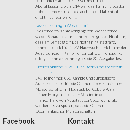
Teilnehmern aus über 20 Vereinen in den
Altersklassen U8 bis U14 war das Turnier trotz der
hohen Temperaturen, die auch in der Halle nicht
direkt niedriger waren,...
Bezirkstraining in Westendorf
Westendorf war am vergangenen Wochenende
wieder Schauplatz für mehrere Ereignisse. Nicht nur,
dass am Samstag ein Bezirkstraining stattfand,
nahmen parallel fünf TSV-Nachwuchsathleten an der
Ausbildung zum Kampfrichter teil. Der Höhepunkt
erfolgte dann am Sonntag, als die 20. Ausgabe des...
Oberfränkische 2026 – Eine Bezirksmeisterschaft
mal anders!
540 Teilnehmer, 885 Kämpfe und europäische
Aufmerksamkeit für die Offenen Oberfränkischen
Meisterschaften in Neustadt bei Coburg Als am
frühen Morgen die ersten Vereine in der
Frankenhalle von Neustadt bei Coburg eintrafen,
war bereits zu spüren, dass die Offenen
Oberfränkischen Meisterschaften...
Facebook
Kontakt