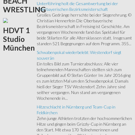
BEACH
Unterföhring holt die Gesamtwertung bei der
WRESTLING
Oberbayerischen Bezirksmeisterschaft
Großes Gedränge herrschte bei der Siegerehrung. ©
Christian Hennerfein Die Oberbayerische
Bezirksmeisterschaft in Freising ist Geschichte. Am
HDVT
1
vergangenen Wochenende fand das Spektakel für
Studio
beide Stilarten für alle Altersklassen statt. Insgesamt
standen 521 Begegnungen auf dem Programm. 355...
München
Schwabenpokal wiederbelebt: Westendorf siegt
souverän
Ein tolles Bild zum Turnierabschluss: Alle vier
teilnehmenden Mannschaften stellten sich zum
Gruppenbild auf. © Stefan Günter Im Jahr 2016 ging
es zum letzten Mal um den Schwabenpokal. Damals
hieß der Sieger TSV Westendorf. Zehn Jahre sind
seither vergangen. Nun stand am vergangenen
Wochenende in...
Hitzeschlacht in Nürnberg und Team-Cup in
Feldkirchen
Zehn junge Athleten trotzten der hochsommerlichen
Hitze und gingen beim Grizzly-Cup in Nürnberg an
den Start. Mit etwa 170 Teilnehmerinnen und