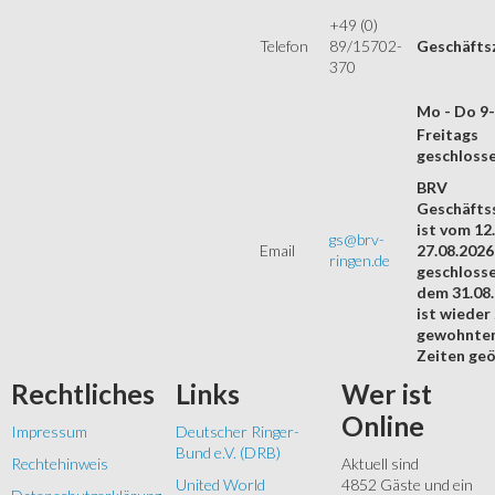
+49 (0)
Telefon
89/15702-
Geschäfts
370
Mo - Do 9
Freitags
geschloss
BRV
Geschäftss
ist vom 12.
gs@brv-
Email
27.08.2026
ringen.de
geschloss
dem 31.08
ist wieder
gewohnte
Zeiten geö
Rechtliches
Links
Wer
ist
Online
Impressum
Deutscher Ringer-
Bund e.V. (DRB)
Rechtehinweis
Aktuell sind
United World
4852 Gäste und ein