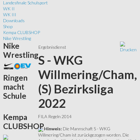
Landesfinale Schulsport
WK II
WK III
Downloads
Shop
Kempa CLUBSHOP
Nike Wrestling
Nike
Ergebnisdienst
Wrestling
S - WKG
Willmering/Cham,
Ringen
(S) Bezirksliga
macht
Schule
2022
Kempa
FILA Regeln 2014
CLUBSHOP
Hinweis:
Die Mannschaft S - WKG
Willmering/Cham ist zurückgezogen worden. Die