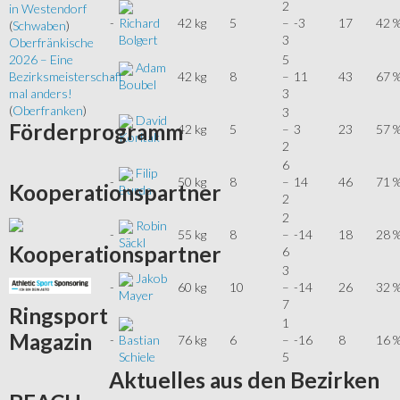
2
in Westendorf
-
42 kg
5
–
-3
17
42 
Richard
(
Schwaben
)
3
Bolgert
Oberfränkische
5
2026 – Eine
Adam
-
42 kg
8
–
11
43
67 
Bezirksmeisterschaft
Boubel
3
mal anders!
(
Oberfranken
)
3
David
Förderprogramm
-
42 kg
5
–
3
23
57 
Koritak
2
6
Filip
-
50 kg
8
–
14
46
71 
Kooperationspartner
Burda
2
2
Robin
-
55 kg
8
–
-14
18
28 
Säckl
Kooperationspartner
6
3
Jakob
-
60 kg
10
–
-14
26
32 
Mayer
7
Ringsport
1
Magazin
-
76 kg
6
–
-16
8
16 
Bastian
5
Schiele
Aktuelles
aus den Bezirken