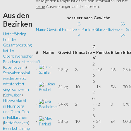
Anzeige der Kämpfe ist daher rein informativ und hat
keine
Auswirkungen auf die Tabellen.
Aus
den
sortiert
nach Gewicht
Bezirken
G
SS
Name
Gewicht
Einsätze
–
Punkte
Bilanz
Effizienz
–
Sc
Unterföhring
V
SN
holt die
Gesamtwertung
G
bei der
#
Name
Gewicht
Einsätze
–
Punkte
Bilanz
Effi
Oberbayerischen
V
Bezirksmeisterschaft
2
Levi
(
Oberbayern
)
-
29 kg
8
–
-16
16
25 
Schiller
Schwabenpokal
6
wiederbelebt:
6
Lukas
Westendorf
-
31 kg
10
–
16
56
70 
Boubel
siegt souverän
2
(
Schwaben
)
0
Hitzeschlacht
Eva
-
34 kg
2
–
-8
0
0 %
in Nürnberg
Boubelova
2
und Team-Cup
8
in Feldkirchen
Aleš
-
38 kg
10
–
24
64
80 
(
Mittelfranken
)
Farkaš
2
Bezirkstraining