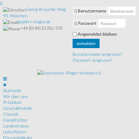
Georg-Brauchle-Ring
Benutzername
93, München
gs@brv-ringen.de
Passwort
+49 (0) 89/15702-370
Angemeldet bleiben
anmelden
Benutzername vergessen?
Passwort vergessen?
Startseite
Wir über uns
Präsidium
Geschäftsstelle
Chronik
Kampfrichter
Landestrainer
Listenführer
Ehrenmitglieder