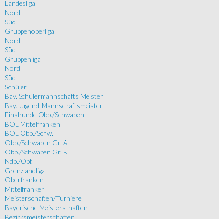
Landesliga
Nord
Süd
Gruppenoberliga
Nord
Süd
Gruppenliga
Nord
Süd
Schüler
Bay. Schülermannschafts Meister
Bay. Jugend-Mannschaftsmeister
Finalrunde Obb./Schwaben
BOL Mittelfranken
BOL Obb./Schw.
Obb./Schwaben Gr. A
Obb./Schwaben Gr. B
Ndb./Opf.
Grenzlandliga
Oberfranken
Mittelfranken
Meisterschaften/Turniere
Bayerische Meisterschaften
Bezirksmeisterschaften