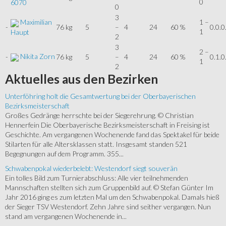
0
6070
0
3
Maximilian
1 –
-
76 kg
5
–
4
24
60 %
0.0.0
1
Haupt
2
3
2 –
Nikita Zorn
-
76 kg
5
–
4
24
60 %
0.1.0
1
2
Aktuelles
aus den Bezirken
Unterföhring holt die Gesamtwertung bei der Oberbayerischen
Bezirksmeisterschaft
Großes Gedränge herrschte bei der Siegerehrung. © Christian
Hennerfein Die Oberbayerische Bezirksmeisterschaft in Freising ist
Geschichte. Am vergangenen Wochenende fand das Spektakel für beide
Stilarten für alle Altersklassen statt. Insgesamt standen 521
Begegnungen auf dem Programm. 355...
Schwabenpokal wiederbelebt: Westendorf siegt souverän
Ein tolles Bild zum Turnierabschluss: Alle vier teilnehmenden
Mannschaften stellten sich zum Gruppenbild auf. © Stefan Günter Im
Jahr 2016 ging es zum letzten Mal um den Schwabenpokal. Damals hieß
der Sieger TSV Westendorf. Zehn Jahre sind seither vergangen. Nun
stand am vergangenen Wochenende in...