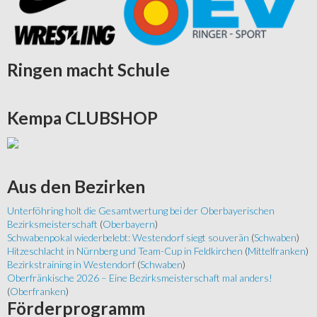
Ringen
macht Schule
Kempa
CLUBSHOP
Aus
den Bezirken
Unterföhring holt die Gesamtwertung bei der Oberbayerischen
Bezirksmeisterschaft
(
Oberbayern
)
Schwabenpokal wiederbelebt: Westendorf siegt souverän
(
Schwaben
)
Hitzeschlacht in Nürnberg und Team-Cup in Feldkirchen
(
Mittelfranken
)
Bezirkstraining in Westendorf
(
Schwaben
)
Oberfränkische 2026 – Eine Bezirksmeisterschaft mal anders!
(
Oberfranken
)
Förderprogramm