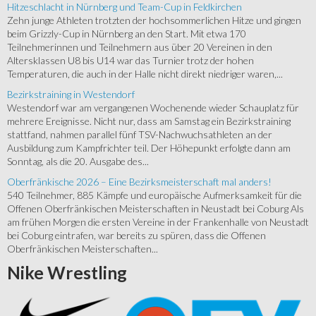
Hitzeschlacht in Nürnberg und Team-Cup in Feldkirchen
Zehn junge Athleten trotzten der hochsommerlichen Hitze und gingen
beim Grizzly-Cup in Nürnberg an den Start. Mit etwa 170
Teilnehmerinnen und Teilnehmern aus über 20 Vereinen in den
Altersklassen U8 bis U14 war das Turnier trotz der hohen
Temperaturen, die auch in der Halle nicht direkt niedriger waren,...
Bezirkstraining in Westendorf
Westendorf war am vergangenen Wochenende wieder Schauplatz für
mehrere Ereignisse. Nicht nur, dass am Samstag ein Bezirkstraining
stattfand, nahmen parallel fünf TSV-Nachwuchsathleten an der
Ausbildung zum Kampfrichter teil. Der Höhepunkt erfolgte dann am
Sonntag, als die 20. Ausgabe des...
Oberfränkische 2026 – Eine Bezirksmeisterschaft mal anders!
540 Teilnehmer, 885 Kämpfe und europäische Aufmerksamkeit für die
Offenen Oberfränkischen Meisterschaften in Neustadt bei Coburg Als
am frühen Morgen die ersten Vereine in der Frankenhalle von Neustadt
bei Coburg eintrafen, war bereits zu spüren, dass die Offenen
Oberfränkischen Meisterschaften...
Nike
Wrestling