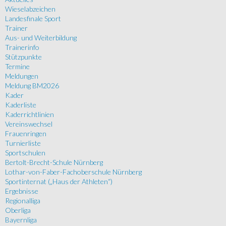
Wieselabzeichen
Landesfinale Sport
Trainer
Aus- und Weiterbildung
Trainerinfo
Stützpunkte
Termine
Meldungen
Meldung BM2026
Kader
Kaderliste
Kaderrichtlinien
Vereinswechsel
Frauenringen
Turnierliste
Sportschulen
Bertolt-Brecht-Schule Nürnberg
Lothar-von-Faber-Fachoberschule Nürnberg
Sportinternat („Haus der Athleten“)
Ergebnisse
Regionalliga
Oberliga
Bayernliga