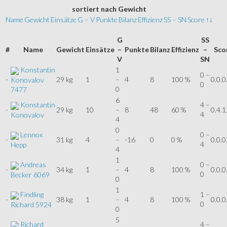
sortiert
nach Gewicht
Name
Gewicht
Einsätze
G – V
Punkte
Bilanz
Effizienz
SS – SN
Score
↑↓
G
SS
#
Name
Gewicht
Einsätze
–
Punkte
Bilanz
Effizienz
–
Sco
V
SN
Konstantin
1
0 –
-
29 kg
1
–
4
8
100 %
0.0.0
Konovalov
0
0
7477
6
Konstantin
4 –
-
29 kg
10
–
8
48
60 %
0.4.1
4
Konovalov
4
0
Lennox
0 –
-
31 kg
4
–
-16
0
0 %
0.0.0
4
Hepp
4
1
Andreas
0 –
-
34 kg
1
–
4
8
100 %
0.0.0
0
Becker 6069
0
1
Findling
1 –
-
38 kg
1
–
4
8
100 %
0.0.0
0
Richard 5924
0
5
Richard
4 –