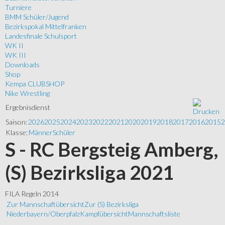
Turniere
BMM Schüler/Jugend
Bezirkspokal Mittelfranken
Landesfinale Schulsport
WK II
WK III
Downloads
Shop
Kempa CLUBSHOP
Nike Wrestling
Ergebnisdienst
Saison:
2026
2025
2024
2023
2022
2021
2020
2019
2018
2017
2016
2015
2
Klasse:
Männer
Schüler
S - RC Bergsteig Amberg,
(S) Bezirksliga 2021
FILA Regeln 2014
Zur Mannschaftübersicht
Zur (S) Bezirksliga
Niederbayern/Oberpfalz
Kampfübersicht
Mannschaftsliste