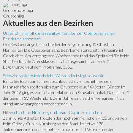
Landesliga
Gruppenoberliga
Gruppenliga
Aktuelles
aus den Bezirken
Unterföhring holt die Gesamtwertung bei der Oberbayerischen
Bezirksmeisterschaft
Großes Gedränge herrschte bei der Siegerehrung. © Christian
Hennerfein Die Oberbayerische Bezirksmeisterschaft in Freising ist
Geschichte. Am vergangenen Wochenende fand das Spektakel für beide
Stilarten für alle Altersklassen statt. Insgesamt standen 521
Begegnungen auf dem Programm. 355...
Schwabenpokal wiederbelebt: Westendorf siegt souverän
Ein tolles Bild zum Turnierabschluss: Alle vier teilnehmenden
Mannschaften stellten sich zum Gruppenbild auf. © Stefan Günter Im
Jahr 2016 ging es zum letzten Mal um den Schwabenpokal. Damals hieß
der Sieger TSV Westendorf. Zehn Jahre sind seither vergangen. Nun
stand am vergangenen Wochenende in...
Hitzeschlacht in Nürnberg und Team-Cup in Feldkirchen
Zehn junge Athleten trotzten der hochsommerlichen Hitze und gingen
beim Grizzly-Cup in Nürnberg an den Start. Mit etwa 170
Teilnehmerinnen und Teilnehmern aus über 20 Vereinen in den