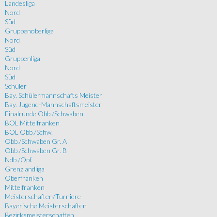
Landesliga
Nord
Süd
Gruppenoberliga
Nord
Süd
Gruppenliga
Nord
Süd
Schüler
Bay. Schülermannschafts Meister
Bay. Jugend-Mannschaftsmeister
Finalrunde Obb./Schwaben
BOL Mittelfranken
BOL Obb./Schw.
Obb./Schwaben Gr. A
Obb./Schwaben Gr. B
Ndb./Opf.
Grenzlandliga
Oberfranken
Mittelfranken
Meisterschaften/Turniere
Bayerische Meisterschaften
Bezirksmeisterschaften