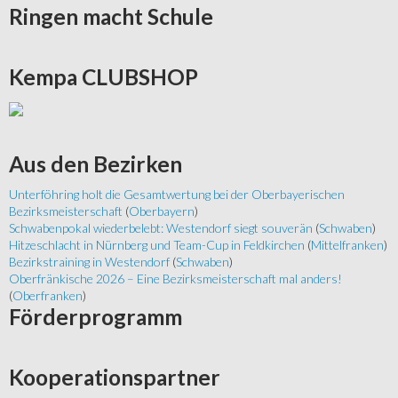
Ringen
macht Schule
Kempa
CLUBSHOP
Aus
den Bezirken
Unterföhring holt die Gesamtwertung bei der Oberbayerischen
Bezirksmeisterschaft
(
Oberbayern
)
Schwabenpokal wiederbelebt: Westendorf siegt souverän
(
Schwaben
)
Hitzeschlacht in Nürnberg und Team-Cup in Feldkirchen
(
Mittelfranken
)
Bezirkstraining in Westendorf
(
Schwaben
)
Oberfränkische 2026 – Eine Bezirksmeisterschaft mal anders!
(
Oberfranken
)
Förderprogramm
Kooperationspartner