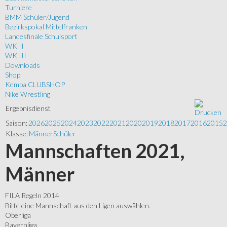
Turniere
BMM Schüler/Jugend
Bezirkspokal Mittelfranken
Landesfinale Schulsport
WK II
WK III
Downloads
Shop
Kempa CLUBSHOP
Nike Wrestling
Ergebnisdienst
Saison:
2026
2025
2024
2023
2022
2021
2020
2019
2018
2017
2016
2015
2
Klasse:
Männer
Schüler
Mannschaften 2021,
Männer
FILA Regeln 2014
Bitte eine Mannschaft aus den Ligen auswählen.
Oberliga
Bayernliga