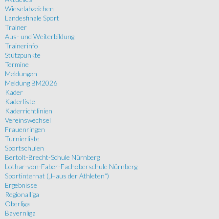
Wieselabzeichen
Landesfinale Sport
Trainer
Aus- und Weiterbildung
Trainerinfo
Stützpunkte
Termine
Meldungen
Meldung BM2026
Kader
Kaderliste
Kaderrichtlinien
Vereinswechsel
Frauenringen
Turnierliste
Sportschulen
Bertolt-Brecht-Schule Nürnberg
Lothar-von-Faber-Fachoberschule Nürnberg
Sportinternat („Haus der Athleten“)
Ergebnisse
Regionalliga
Oberliga
Bayernliga