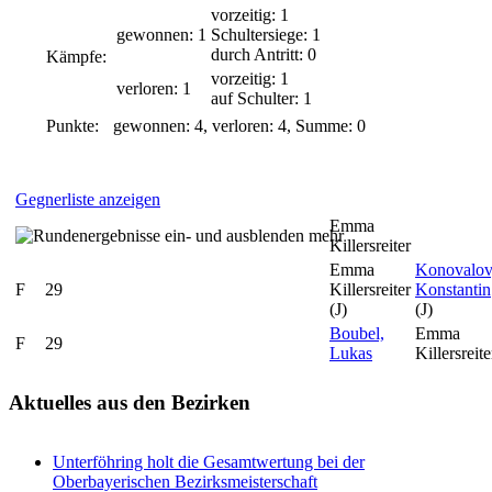
vorzeitig: 1
gewonnen: 1
Schultersiege: 1
durch Antritt: 0
Kämpfe:
vorzeitig: 1
verloren: 1
auf Schulter: 1
Punkte:
gewonnen: 4, verloren: 4, Summe: 0
Gegnerliste anzeigen
Emma
mehr
Killersreiter
Emma
Konovalov
F
29
Killersreiter
Konstantin
(J)
(J)
Boubel,
Emma
F
29
Lukas
Killersreite
Aktuelles
aus den Bezirken
Unterföhring holt die Gesamtwertung bei der
Oberbayerischen Bezirksmeisterschaft