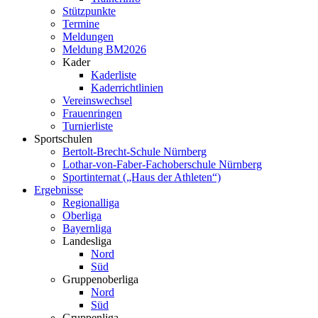
Stützpunkte
Termine
Meldungen
Meldung BM2026
Kader
Kaderliste
Kaderrichtlinien
Vereinswechsel
Frauenringen
Turnierliste
Sportschulen
Bertolt-Brecht-Schule Nürnberg
Lothar-von-Faber-Fachoberschule Nürnberg
Sportinternat („Haus der Athleten“)
Ergebnisse
Regionalliga
Oberliga
Bayernliga
Landesliga
Nord
Süd
Gruppenoberliga
Nord
Süd
Gruppenliga