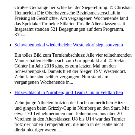
Großes Gedränge herrschte bei der Siegerehrung. © Christian
Hennerfein Die Oberbayerische Bezirksmeisterschaft in
Freising ist Geschichte. Am vergangenen Wochenende fand
das Spektakel für beide Stilarten für alle Altersklassen statt.
Insgesamt standen 521 Begegnungen auf dem Programm.
355...
Schwabenpokal wiederbelebt: Westendorf siegt souverän
Ein tolles Bild zum Turnierabschluss: Alle vier teilnehmenden
Mannschaften stellten sich zum Gruppenbild auf. © Stefan
Günter Im Jahr 2016 ging es zum letzten Mal um den
Schwabenpokal. Damals hieß der Sieger TSV Westendorf.
Zehn Jahre sind seither vergangen. Nun stand am
vergangenen Wochenende in...
Hitzeschlacht in Nürnberg und Team-Cup in Feldkirchen
Zehn junge Athleten trotzten der hochsommerlichen Hitze
und gingen beim Grizzly-Cup in Nürnberg an den Start. Mit
etwa 170 Teilnehmerinnen und Teilnehmern aus über 20
Vereinen in den Altersklassen U8 bis U14 war das Turnier
trotz der hohen Temperaturen, die auch in der Halle nicht
direkt niedriger waren,...