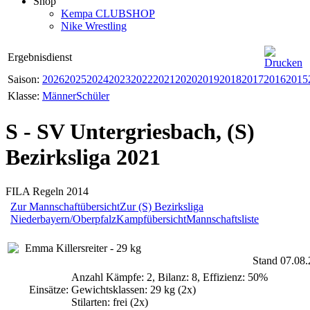
Shop
Kempa CLUBSHOP
Nike Wrestling
Ergebnisdienst
Saison:
2026
2025
2024
2023
2022
2021
2020
2019
2018
2017
2016
2015
Klasse:
Männer
Schüler
S - SV Untergriesbach, (S)
Bezirksliga 2021
FILA Regeln 2014
Zur Mannschaftübersicht
Zur (S) Bezirksliga
Niederbayern/Oberpfalz
Kampfübersicht
Mannschaftsliste
Emma Killersreiter - 29 kg
Stand 07.08.
Anzahl Kämpfe: 2, Bilanz: 8, Effizienz: 50%
Einsätze:
Gewichtsklassen: 29 kg (2x)
Stilarten: frei (2x)