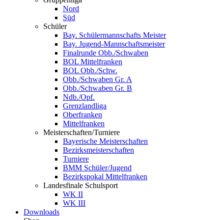
Nord
Süd
Schüler
Bay. Schülermannschafts Meister
Bay. Jugend-Mannschaftsmeister
Finalrunde Obb./Schwaben
BOL Mittelfranken
BOL Obb./Schw.
Obb./Schwaben Gr. A
Obb./Schwaben Gr. B
Ndb./Opf.
Grenzlandliga
Oberfranken
Mittelfranken
Meisterschaften/Turniere
Bayerische Meisterschaften
Bezirksmeisterschaften
Turniere
BMM Schüler/Jugend
Bezirkspokal Mittelfranken
Landesfinale Schulsport
WK II
WK III
Downloads