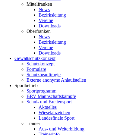
Mittelfranken
News
Bezirksleitung
Vereine
Downloads
Oberfranken
News
Bezirksleitung
Vereine
Downloads
Gewaltschutzkonzept
Schutzkonzept
Formulare
Schutzbeauftragte
Externe anonyme Anlaufstellen
Sportbetrieb
Sportprogramm
BRV Mannschaftskämpfe
Schul- und Breitensport
Aktuelles
Wieselabzeichen
Landesfinale Sport
Trainer
Aus- und Weiterbildung
Trainerinfo