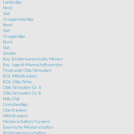
Landesliga
Nord
Süd
Gruppenoberliga
Nord
Süd
Gruppenliga
Nord
Süd
Schüler
Bay. Schülermannschafts Meister
Bay. Jugend-Mannschaftsmeister
Finalrunde Obb./Schwaben
BOL Mittelfranken
BOL Obb./Schw.
Obb./Schwaben Gr. A
Obb./Schwaben Gr. B
Ndb./Opf.
Grenzlandliga
Oberfranken
Mittelfranken
Meisterschaften/Turniere
Bayerische Meisterschaften
Bezirksmeisterschaften