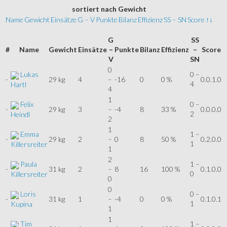
sortiert
nach Gewicht
Name
Gewicht
Einsätze
G – V
Punkte
Bilanz
Effizienz
SS – SN
Score
↑↓
G
SS
#
Name
Gewicht
Einsätze
–
Punkte
Bilanz
Effizienz
–
Score
V
SN
0
Lukas
0 –
-
29 kg
4
–
-16
0
0 %
0.0.1.0
4
Hartl
4
1
Felix
0 –
-
29 kg
3
–
-4
8
33 %
0.0.0.0
2
Heindl
2
1
Emma
1 –
-
29 kg
2
–
0
8
50 %
0.2.0.0
1
Killersreiter
1
2
Paula
1 –
-
31 kg
2
–
8
16
100 %
0.1.0.0
0
Killersreiter
0
0
Loris
0 –
-
31 kg
1
–
-4
0
0 %
0.1.0.1
1
Kupina
1
1
Tim
1 –