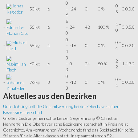
0
Jonas
0 –
-
50 kg
6
–
-24
0
0 %
0.0.0.0
5
Kagleder
6
6
1 –
-
55 kg
6
–
24
48
100 %
0.3.5.0
Eduardo-
0
0
Florian Citu
0
Michael
0 –
-
55 kg
4
–
-16
0
0 %
0.0.2.0
4
Hartl
4
3
2 –
-
60 kg
6
–
0
24
50 %
1.4.7.2
Maximilian
2
3
Fisch
0
0 –
-
76 kg
3
–
-12
0
0 %
0.0.0.0
Johannes
1
3
Kinateder
Aktuelles
aus den Bezirken
Unterföhring holt die Gesamtwertung bei der Oberbayerischen
Bezirksmeisterschaft
Großes Gedränge herrschte bei der Siegerehrung. © Christian
Hennerfein Die Oberbayerische Bezirksmeisterschaft in Freising ist
Geschichte. Am vergangenen Wochenende fand das Spektakel für beide
Stilarten für alle Altersklassen statt. Insgesamt standen 521