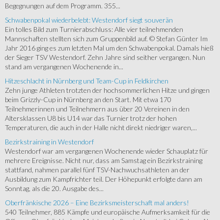
Begegnungen auf dem Programm. 355...
Schwabenpokal wiederbelebt: Westendorf siegt souverän
Ein tolles Bild zum Turnierabschluss: Alle vier teilnehmenden
Mannschaften stellten sich zum Gruppenbild auf. © Stefan Günter Im
Jahr 2016 ging es zum letzten Mal um den Schwabenpokal. Damals hieß
der Sieger TSV Westendorf. Zehn Jahre sind seither vergangen. Nun
stand am vergangenen Wochenende in...
Hitzeschlacht in Nürnberg und Team-Cup in Feldkirchen
Zehn junge Athleten trotzten der hochsommerlichen Hitze und gingen
beim Grizzly-Cup in Nürnberg an den Start. Mit etwa 170
Teilnehmerinnen und Teilnehmern aus über 20 Vereinen in den
Altersklassen U8 bis U14 war das Turnier trotz der hohen
Temperaturen, die auch in der Halle nicht direkt niedriger waren,...
Bezirkstraining in Westendorf
Westendorf war am vergangenen Wochenende wieder Schauplatz für
mehrere Ereignisse. Nicht nur, dass am Samstag ein Bezirkstraining
stattfand, nahmen parallel fünf TSV-Nachwuchsathleten an der
Ausbildung zum Kampfrichter teil. Der Höhepunkt erfolgte dann am
Sonntag, als die 20. Ausgabe des...
Oberfränkische 2026 – Eine Bezirksmeisterschaft mal anders!
540 Teilnehmer, 885 Kämpfe und europäische Aufmerksamkeit für die