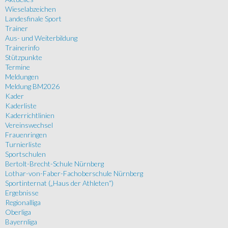
Wieselabzeichen
Landesfinale Sport
Trainer
Aus- und Weiterbildung
Trainerinfo
Stützpunkte
Termine
Meldungen
Meldung BM2026
Kader
Kaderliste
Kaderrichtlinien
Vereinswechsel
Frauenringen
Turnierliste
Sportschulen
Bertolt-Brecht-Schule Nürnberg
Lothar-von-Faber-Fachoberschule Nürnberg
Sportinternat („Haus der Athleten“)
Ergebnisse
Regionalliga
Oberliga
Bayernliga