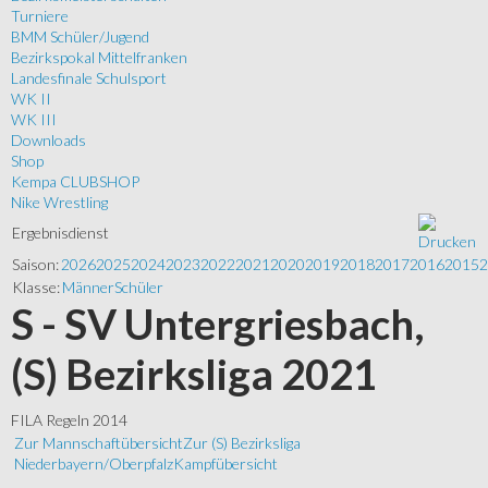
Turniere
BMM Schüler/Jugend
Bezirkspokal Mittelfranken
Landesfinale Schulsport
WK II
WK III
Downloads
Shop
Kempa CLUBSHOP
Nike Wrestling
Ergebnisdienst
Saison:
2026
2025
2024
2023
2022
2021
2020
2019
2018
2017
2016
2015
2
Klasse:
Männer
Schüler
S - SV Untergriesbach,
(S) Bezirksliga 2021
FILA Regeln 2014
Zur Mannschaftübersicht
Zur (S) Bezirksliga
Niederbayern/Oberpfalz
Kampfübersicht