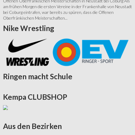
Offenen Oberfränkischen Meisterschaften in Neustadt bei Coburg Als
am frühen Morgen die ersten Vereine in der Frankenhalle von Neustadt
bei Coburg eintrafen, war bereits zu spüren, dass die Offenen
Oberfränkischen Meisterschaften...
Nike
Wrestling
Ringen
macht Schule
Kempa
CLUBSHOP
Aus
den Bezirken