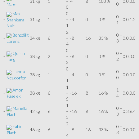
-
31 kg
1
–
4
8
100 %
0.0.0.0
0
Maier
0
Max
0
0 –
-
31 kg
1
–
-4
0
0 %
0.0.1.2
Shankara
1
1
Nair
2
Benedikt
0 –
-
34 kg
6
–
-8
16
33 %
0.0.0.0
3
Lorenz
4
0
Quirin
0 –
-
38 kg
2
–
-8
0
0 %
0.0.0.0
2
Lang
2
0
Hanna
0 –
-
38 kg
1
–
-4
0
0 %
0.0.0.0
0
Neudorfer
1
1
Amon
1 –
-
38 kg
6
–
-16
8
16 %
0.0.0.0
4
Paselek
5
1
Mariella
0 –
-
42 kg
6
–
-16
8
16 %
0.3.6.4
3
Plachi
5
2
Fabio
0 –
-
46 kg
6
–
-8
16
33 %
0.0.0.0
3
Plachi
4