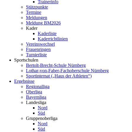
Trainerinfo
Stützpunkte
Termine
Meldungen
Meldung BM2026
Kader
Kaderliste
Kaderrichtlinien
Vereinswechsel
Frauenringen
Turnierliste
Sportschulen
Bertolt-Brecht-Schule Nürnberg
Lothar-von-Faber-Fachoberschule Nürnberg
Sportinternat („Haus der Athleten“)
Ergebnisse
Regionalliga
Oberliga
Bayernliga
Landesliga
Nord
Süd
Gruppenoberliga
Nord
Süd