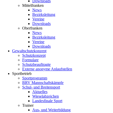
Downloads
Mittelfranken
News
Bezirksleitung
Vereine
Downloads
Oberfranken
News
Bezirksleitung
Vereine
Downloads
Gewaltschutzkonzept
Schutzkonzept
Formulare
Schutzbeauftragte
Externe anonyme Anlaufstellen
Sportbetrieb
Sportprogramm
BRV Mannschaftskämpfe
Schul- und Breitensport
Aktuelles
Wieselabzeichen
Landesfinale Sport
Trainer
Aus- und Weiterbildung