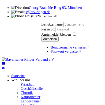
Georg-Brauchle-Ring 93, München
gs@brv-ringen.de
+49 (0) 89/15702-370
Benutzername
Passwort
Angemeldet bleiben
Anmelden
Benutzername vergessen?
Passwort vergessen?
Startseite
Wir über uns
Präsidium
Geschäftsstelle
Chronik
Kampfrichter
Landestrainer