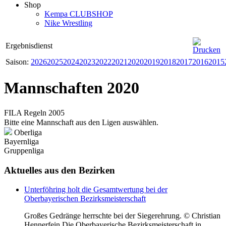
Shop
Kempa CLUBSHOP
Nike Wrestling
Ergebnisdienst
Saison:
2026
2025
2024
2023
2022
2021
2020
2019
2018
2017
2016
2015
Mannschaften 2020
FILA Regeln 2005
Bitte eine Mannschaft aus den Ligen auswählen.
Oberliga
Bayernliga
Gruppenliga
Aktuelles
aus den Bezirken
Unterföhring holt die Gesamtwertung bei der
Oberbayerischen Bezirksmeisterschaft
Großes Gedränge herrschte bei der Siegerehrung. © Christian
Hennerfein Die Oberbayerische Bezirksmeisterschaft in