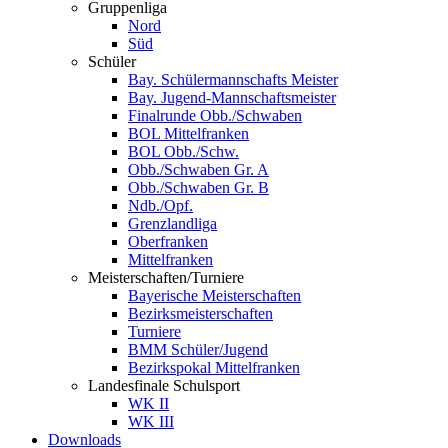
Gruppenliga
Nord
Süd
Schüler
Bay. Schülermannschafts Meister
Bay. Jugend-Mannschaftsmeister
Finalrunde Obb./Schwaben
BOL Mittelfranken
BOL Obb./Schw.
Obb./Schwaben Gr. A
Obb./Schwaben Gr. B
Ndb./Opf.
Grenzlandliga
Oberfranken
Mittelfranken
Meisterschaften/Turniere
Bayerische Meisterschaften
Bezirksmeisterschaften
Turniere
BMM Schüler/Jugend
Bezirkspokal Mittelfranken
Landesfinale Schulsport
WK II
WK III
Downloads