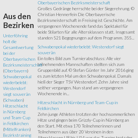
Oberbayerischen Bezirksmeisterschaft
Großes Gedränge herrschte bei der Siegerehrung. ©
Christian Hennerfein Die Oberbayerische
Aus
den
Bezirksmeisterschaft in Freising ist Geschichte. Am
Bezirken
vergangenen Wochenende fand das Spektakel für
beide Stilarten für alle Altersklassen statt. Insgesamt
Unterföhring
standen 521 Begegnungen auf dem Programm. 355...
holt die
Schwabenpokal wiederbelebt: Westendorf siegt
Gesamtwertung
souverän
bei der
Ein tolles Bild zum Turnierabschluss: Alle vier
Oberbayerischen
teilnehmenden Mannschaften stellten sich zum
Bezirksmeisterschaft
Gruppenbild auf. © Stefan Günter Im Jahr 2016 ging
(
Oberbayern
)
es zum letzten Mal um den Schwabenpokal. Damals
Schwabenpokal
hieß der Sieger TSV Westendorf. Zehn Jahre sind
wiederbelebt:
seither vergangen. Nun stand am vergangenen
Westendorf
Wochenende in...
siegt souverän
(
Schwaben
)
Hitzeschlacht in Nürnberg und Team-Cup in
Hitzeschlacht
Feldkirchen
in Nürnberg
Zehn junge Athleten trotzten der hochsommerlichen
und Team-Cup
Hitze und gingen beim Grizzly-Cup in Nürnberg an
in Feldkirchen
den Start. Mit etwa 170 Teilnehmerinnen und
(
Mittelfranken
)
Teilnehmern aus über 20 Vereinen in den
Bezirkstraining
Altersklassen U8 bis U14 war das Turnier trotz der