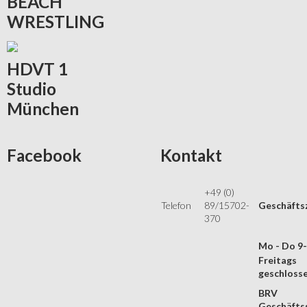
BEACH
WRESTLING
HDVT
1
Studio
München
Facebook
Kontakt
+49 (0)
Telefon
89/15702-
Geschäfts
370
Mo - Do 9
Freitags
geschloss
BRV
Geschäftss