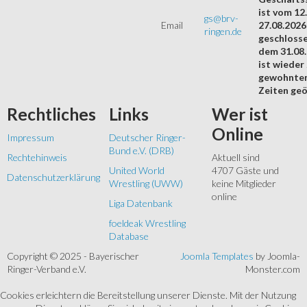
ist vom 12.
gs@brv-
Email
27.08.2026
ringen.de
geschloss
dem 31.08
ist wieder
gewohnte
Zeiten geö
Rechtliches
Links
Wer
ist
Online
Impressum
Deutscher Ringer-
Bund e.V. (DRB)
Rechtehinweis
Aktuell sind
United World
4707 Gäste und
Datenschutzerklärung
Wrestling (UWW)
keine Mitglieder
online
Liga Datenbank
foeldeak Wrestling
Database
Copyright © 2025 - Bayerischer
Joomla Templates
by Joomla-
Ringer-Verband e.V.
Monster.com
Cookies erleichtern die Bereitstellung unserer Dienste. Mit der Nutzung