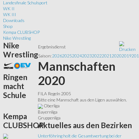
Landesfinale Schulsport
WK II
WK III
Downloads
Shop
Kempa CLUBSHOP
Nike Wrestling
Nike
Ergebnisdienst
Wrestling
Saison:
2026
2025
2024
2023
2022
2021
2020
2019
201
Mannschaften
Ringen
2020
macht
Schule
FILA Regeln 2005
Bitte eine Mannschaft aus den Ligen auswählen.
Oberliga
Bayernliga
Kempa
Gruppenliga
Aktuelles
aus den Bezirken
CLUBSHOP
Unterföhring holt die Gesamtwertung bei der