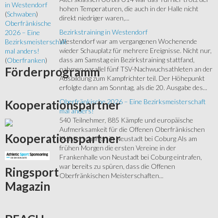
in Westendorf
hohen Temperaturen, die auch in der Halle nicht
(
Schwaben
)
direkt niedriger waren,...
Oberfränkische
Bezirkstraining in Westendorf
2026 – Eine
Westendorf war am vergangenen Wochenende
Bezirksmeisterschaft
wieder Schauplatz für mehrere Ereignisse. Nicht nur,
mal anders!
dass am Samstag ein Bezirkstraining stattfand,
(
Oberfranken
)
nahmen parallel fünf TSV-Nachwuchsathleten an der
Förderprogramm
Ausbildung zum Kampfrichter teil. Der Höhepunkt
erfolgte dann am Sonntag, als die 20. Ausgabe des...
Oberfränkische 2026 – Eine Bezirksmeisterschaft
Kooperationspartner
mal anders!
540 Teilnehmer, 885 Kämpfe und europäische
Aufmerksamkeit für die Offenen Oberfränkischen
Kooperationspartner
Meisterschaften in Neustadt bei Coburg Als am
frühen Morgen die ersten Vereine in der
Frankenhalle von Neustadt bei Coburg eintrafen,
war bereits zu spüren, dass die Offenen
Ringsport
Oberfränkischen Meisterschaften...
Magazin