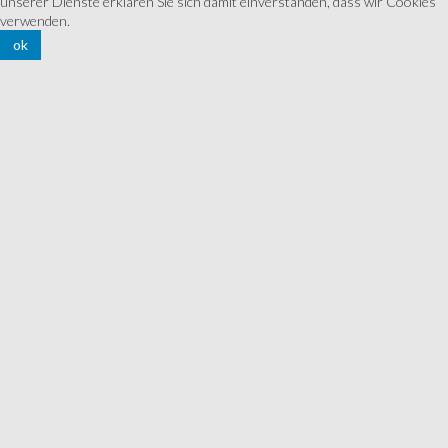
unserer Dienste erklären Sie sich damit einverstanden, dass wir Cookies
verwenden.
ok