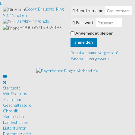
Georg-Brauchle-Ring
Benutzername
93, München
gs@brv-ringen.de
Passwort
+49 (0) 89/15702-370
Angemeldet bleiben
anmelden
Benutzername vergessen?
Passwort vergessen?
Startseite
Wir über uns
Präsidium
Geschäftsstelle
Chronik
Kampfrichter
Landestrainer
Listenführer
Ehrenmitglieder