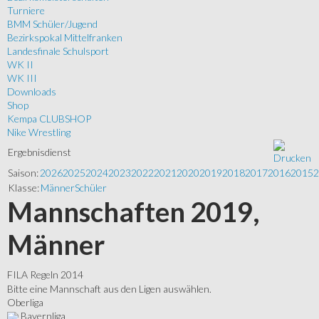
Turniere
BMM Schüler/Jugend
Bezirkspokal Mittelfranken
Landesfinale Schulsport
WK II
WK III
Downloads
Shop
Kempa CLUBSHOP
Nike Wrestling
Ergebnisdienst
Saison:
2026
2025
2024
2023
2022
2021
2020
2019
2018
2017
2016
2015
2
Klasse:
Männer
Schüler
Mannschaften 2019,
Männer
FILA Regeln 2014
Bitte eine Mannschaft aus den Ligen auswählen.
Oberliga
Bayernliga