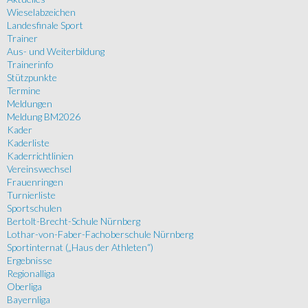
Wieselabzeichen
Landesfinale Sport
Trainer
Aus- und Weiterbildung
Trainerinfo
Stützpunkte
Termine
Meldungen
Meldung BM2026
Kader
Kaderliste
Kaderrichtlinien
Vereinswechsel
Frauenringen
Turnierliste
Sportschulen
Bertolt-Brecht-Schule Nürnberg
Lothar-von-Faber-Fachoberschule Nürnberg
Sportinternat („Haus der Athleten“)
Ergebnisse
Regionalliga
Oberliga
Bayernliga