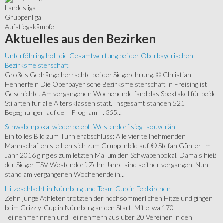
Landesliga
Gruppenliga
Aufstiegskämpfe
Aktuelles
aus den Bezirken
Unterföhring holt die Gesamtwertung bei der Oberbayerischen
Bezirksmeisterschaft
Großes Gedränge herrschte bei der Siegerehrung. © Christian
Hennerfein Die Oberbayerische Bezirksmeisterschaft in Freising ist
Geschichte. Am vergangenen Wochenende fand das Spektakel für beide
Stilarten für alle Altersklassen statt. Insgesamt standen 521
Begegnungen auf dem Programm. 355...
Schwabenpokal wiederbelebt: Westendorf siegt souverän
Ein tolles Bild zum Turnierabschluss: Alle vier teilnehmenden
Mannschaften stellten sich zum Gruppenbild auf. © Stefan Günter Im
Jahr 2016 ging es zum letzten Mal um den Schwabenpokal. Damals hieß
der Sieger TSV Westendorf. Zehn Jahre sind seither vergangen. Nun
stand am vergangenen Wochenende in...
Hitzeschlacht in Nürnberg und Team-Cup in Feldkirchen
Zehn junge Athleten trotzten der hochsommerlichen Hitze und gingen
beim Grizzly-Cup in Nürnberg an den Start. Mit etwa 170
Teilnehmerinnen und Teilnehmern aus über 20 Vereinen in den