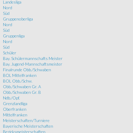
Landesliga
Nord
Süd
Gruppenoberliga
Nord
Süd
Gruppenliga
Nord
Süd
Schüler
Bay. Schülermannschafts Meister
Bay. Jugend-Mannschaftsmeister
Finalrunde Obb./Schwaben
BOL Mittelfranken
BOL Obb./Schw.
Obb./Schwaben Gr. A
Obb./Schwaben Gr. B
Ndb./Opf.
Grenzlandliga
Oberfranken
Mittelfranken
Meisterschaften/Turniere
Bayerische Meisterschaften
Bezirksmeisterschaften