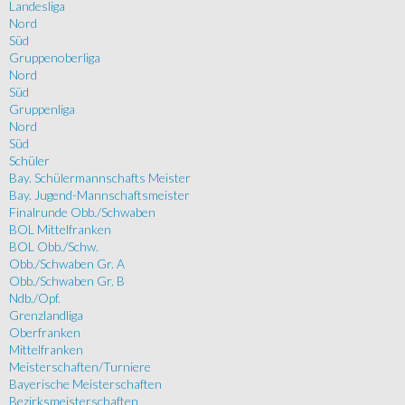
Landesliga
Nord
Süd
Gruppenoberliga
Nord
Süd
Gruppenliga
Nord
Süd
Schüler
Bay. Schülermannschafts Meister
Bay. Jugend-Mannschaftsmeister
Finalrunde Obb./Schwaben
BOL Mittelfranken
BOL Obb./Schw.
Obb./Schwaben Gr. A
Obb./Schwaben Gr. B
Ndb./Opf.
Grenzlandliga
Oberfranken
Mittelfranken
Meisterschaften/Turniere
Bayerische Meisterschaften
Bezirksmeisterschaften