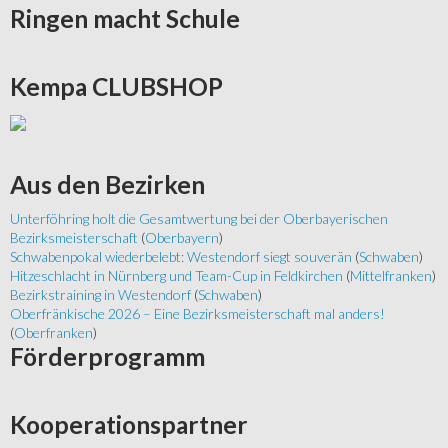
Ringen
macht Schule
Kempa
CLUBSHOP
Aus
den Bezirken
Unterföhring holt die Gesamtwertung bei der Oberbayerischen
Bezirksmeisterschaft
(
Oberbayern
)
Schwabenpokal wiederbelebt: Westendorf siegt souverän
(
Schwaben
)
Hitzeschlacht in Nürnberg und Team-Cup in Feldkirchen
(
Mittelfranken
)
Bezirkstraining in Westendorf
(
Schwaben
)
Oberfränkische 2026 – Eine Bezirksmeisterschaft mal anders!
(
Oberfranken
)
Förderprogramm
Kooperationspartner