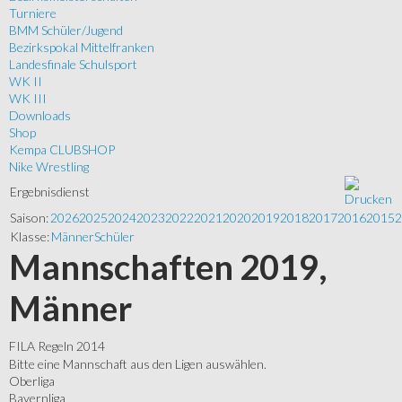
Turniere
BMM Schüler/Jugend
Bezirkspokal Mittelfranken
Landesfinale Schulsport
WK II
WK III
Downloads
Shop
Kempa CLUBSHOP
Nike Wrestling
Ergebnisdienst
Saison:
2026
2025
2024
2023
2022
2021
2020
2019
2018
2017
2016
2015
2
Klasse:
Männer
Schüler
Mannschaften 2019,
Männer
FILA Regeln 2014
Bitte eine Mannschaft aus den Ligen auswählen.
Oberliga
Bayernliga