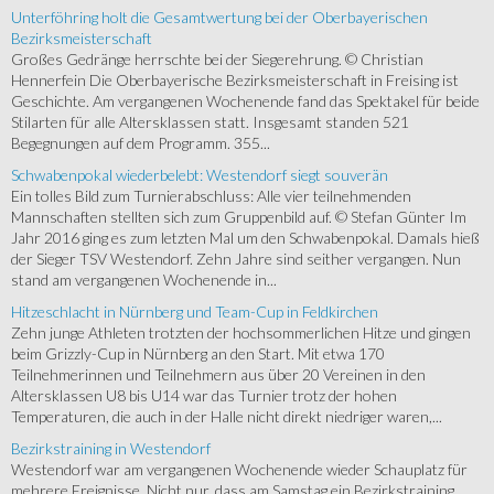
Unterföhring holt die Gesamtwertung bei der Oberbayerischen
Bezirksmeisterschaft
Großes Gedränge herrschte bei der Siegerehrung. © Christian
Hennerfein Die Oberbayerische Bezirksmeisterschaft in Freising ist
Geschichte. Am vergangenen Wochenende fand das Spektakel für beide
Stilarten für alle Altersklassen statt. Insgesamt standen 521
Begegnungen auf dem Programm. 355...
Schwabenpokal wiederbelebt: Westendorf siegt souverän
Ein tolles Bild zum Turnierabschluss: Alle vier teilnehmenden
Mannschaften stellten sich zum Gruppenbild auf. © Stefan Günter Im
Jahr 2016 ging es zum letzten Mal um den Schwabenpokal. Damals hieß
der Sieger TSV Westendorf. Zehn Jahre sind seither vergangen. Nun
stand am vergangenen Wochenende in...
Hitzeschlacht in Nürnberg und Team-Cup in Feldkirchen
Zehn junge Athleten trotzten der hochsommerlichen Hitze und gingen
beim Grizzly-Cup in Nürnberg an den Start. Mit etwa 170
Teilnehmerinnen und Teilnehmern aus über 20 Vereinen in den
Altersklassen U8 bis U14 war das Turnier trotz der hohen
Temperaturen, die auch in der Halle nicht direkt niedriger waren,...
Bezirkstraining in Westendorf
Westendorf war am vergangenen Wochenende wieder Schauplatz für
mehrere Ereignisse. Nicht nur, dass am Samstag ein Bezirkstraining