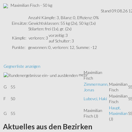
Maximilian Fisch - 50 kg
Stand 09.08.26 1
Anzahl Kämpfe: 3, Bilanz: 0, Effizienz: 0%
Einsätze:
Gewichtsklassen: 55 kg (2x), 50 kg (1x)
Stilarten: frei (1x), gr. (2x)
vorzeitig: 3
Kämpfe:
verloren: 3
auf Schulter: 3
Punkte:
gewonnen: 0, verloren: 12, Summe: -12
Gegnerliste anzeigen
Maximilian
mehr
Fisch
Zimmermann,
Maximilian
G
55
S
Jonas
Fisch
Maximilian
F
50
Lubovci, Haki
S
Fisch
Haupt,
Maximilian
G
55
Maximilian
S
Fisch
(J)
(J)
Aktuelles
aus den Bezirken