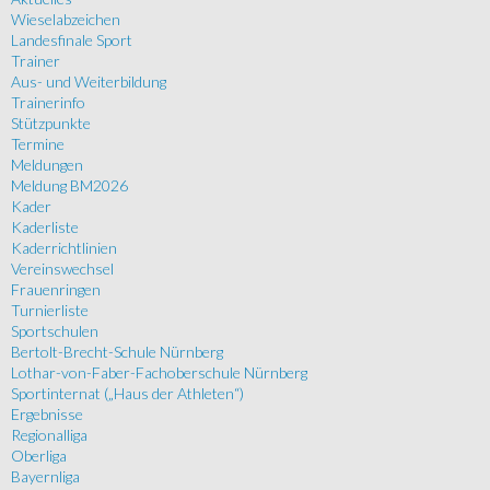
Wieselabzeichen
Landesfinale Sport
Trainer
Aus- und Weiterbildung
Trainerinfo
Stützpunkte
Termine
Meldungen
Meldung BM2026
Kader
Kaderliste
Kaderrichtlinien
Vereinswechsel
Frauenringen
Turnierliste
Sportschulen
Bertolt-Brecht-Schule Nürnberg
Lothar-von-Faber-Fachoberschule Nürnberg
Sportinternat („Haus der Athleten“)
Ergebnisse
Regionalliga
Oberliga
Bayernliga