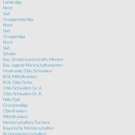
Landesliga
Nord
Süd
Gruppenoberliga
Nord
Süd
Gruppenliga
Nord
Süd
Schüler
Bay. Schülermannschafts Meister
Bay. Jugend-Mannschaftsmeister
Finalrunde Obb./Schwaben
BOL Mittelfranken
BOL Obb./Schw.
Obb./Schwaben Gr. A
Obb./Schwaben Gr. B
Ndb./Opf.
Grenzlandliga
Oberfranken
Mittelfranken
Meisterschaften/Turniere
Bayerische Meisterschaften
Bezirksmeisterschaften