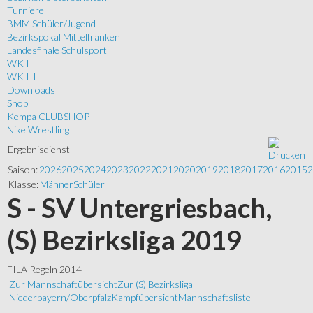
Turniere
BMM Schüler/Jugend
Bezirkspokal Mittelfranken
Landesfinale Schulsport
WK II
WK III
Downloads
Shop
Kempa CLUBSHOP
Nike Wrestling
Ergebnisdienst
Saison:
2026
2025
2024
2023
2022
2021
2020
2019
2018
2017
2016
2015
2
Klasse:
Männer
Schüler
S - SV Untergriesbach,
(S) Bezirksliga 2019
FILA Regeln 2014
Zur Mannschaftübersicht
Zur (S) Bezirksliga
Niederbayern/Oberpfalz
Kampfübersicht
Mannschaftsliste