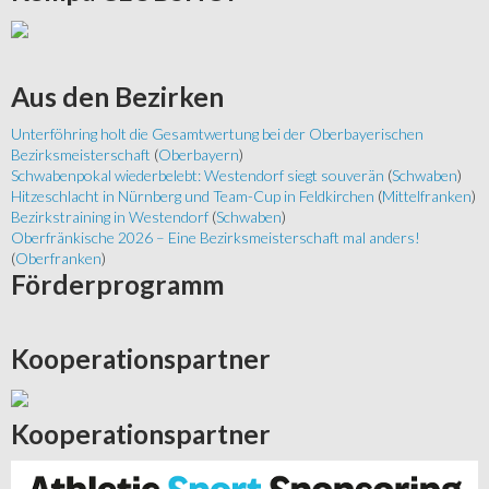
Aus
den Bezirken
Unterföhring holt die Gesamtwertung bei der Oberbayerischen
Bezirksmeisterschaft
(
Oberbayern
)
Schwabenpokal wiederbelebt: Westendorf siegt souverän
(
Schwaben
)
Hitzeschlacht in Nürnberg und Team-Cup in Feldkirchen
(
Mittelfranken
)
Bezirkstraining in Westendorf
(
Schwaben
)
Oberfränkische 2026 – Eine Bezirksmeisterschaft mal anders!
(
Oberfranken
)
Förderprogramm
Kooperationspartner
Kooperationspartner